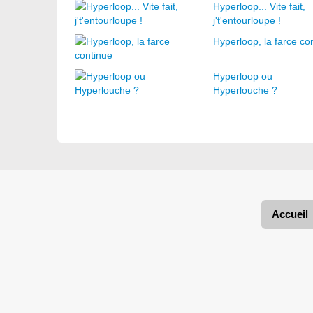
Hyperloop... Vite fait,
j't'entourloupe !
Hyperloop, la farce co
Hyperloop ou
Hyperlouche ?
Accueil