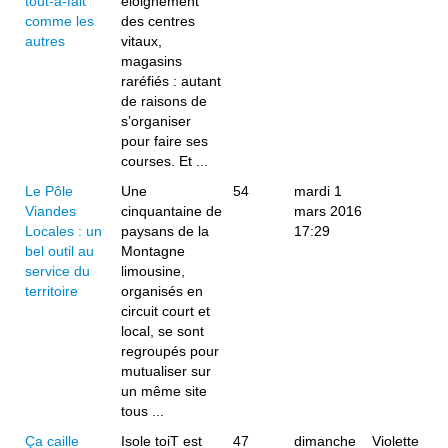
tout-à-fait
éloignement
comme les
des centres
autres
vitaux,
magasins
raréfiés : autant
de raisons de
s’organiser
pour faire ses
courses. Et ...
Le Pôle
Une
54
mardi 1
Viandes
cinquantaine de
mars 2016
Locales : un
paysans de la
17:29
bel outil au
Montagne
service du
limousine,
territoire
organisés en
circuit court et
local, se sont
regroupés pour
mutualiser sur
un même site
tous ...
Ça caille
Isole toiT est
47
dimanche
Violette