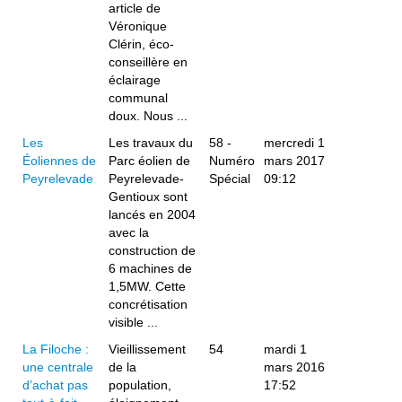
article de
Véronique
Clérin, éco-
conseillère en
éclairage
communal
doux. Nous ...
Les
Les travaux du
58 -
mercredi 1
Éoliennes de
Parc éolien de
Numéro
mars 2017
Peyrelevade
Peyrelevade-
Spécial
09:12
Gentioux sont
lancés en 2004
avec la
construction de
6 machines de
1,5MW. Cette
concrétisation
visible ...
La Filoche :
Vieillissement
54
mardi 1
une centrale
de la
mars 2016
d’achat pas
population,
17:52