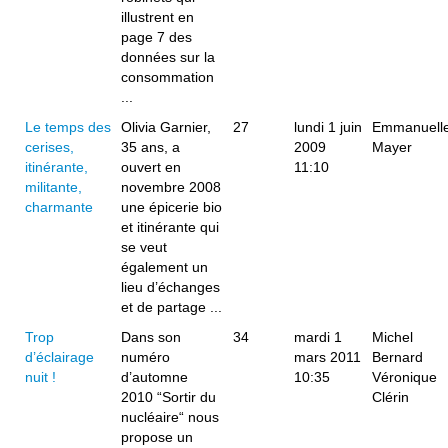
illustrent en
page 7 des
données sur la
consommation
...
Le temps des
Olivia Garnier,
27
lundi 1 juin
Emmanuell
cerises,
35 ans, a
2009
Mayer
itinérante,
ouvert en
11:10
militante,
novembre 2008
charmante
une épicerie bio
et itinérante qui
se veut
également un
lieu d’échanges
et de partage ...
Trop
Dans son
34
mardi 1
Michel
d’éclairage
numéro
mars 2011
Bernard
nuit !
d’automne
10:35
Véronique
2010 “Sortir du
Clérin
nucléaire“ nous
propose un