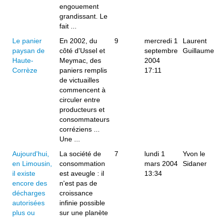
engouement
grandissant. Le
fait ...
Le panier
En 2002, du
9
mercredi 1
Laurent
paysan de
côté d'Ussel et
septembre
Guillaume
Haute-
Meymac, des
2004
Corrèze
paniers remplis
17:11
de victuailles
commencent à
circuler entre
producteurs et
consommateurs
corréziens ...
Une ...
Aujourd'hui,
La société de
7
lundi 1
Yvon le
en Limousin,
consommation
mars 2004
Sidaner
il existe
est aveugle : il
13:34
encore des
n'est pas de
décharges
croissance
autorisées
infinie possible
plus ou
sur une planète