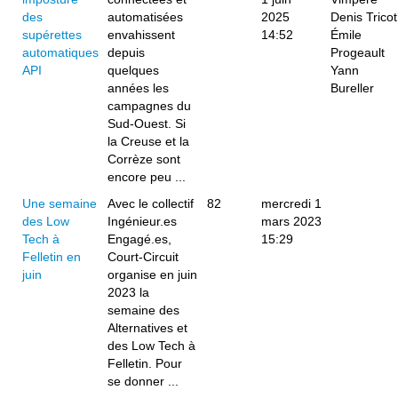
des
automatisées
2025
Denis Tricot
supérettes
envahissent
14:52
Émile
automatiques
depuis
Progeault
API
quelques
Yann
années les
Bureller
campagnes du
Sud-Ouest. Si
la Creuse et la
Corrèze sont
encore peu ...
Une semaine
Avec le collectif
82
mercredi 1
des Low
Ingénieur.es
mars 2023
Tech à
Engagé.es,
15:29
Felletin en
Court-Circuit
juin
organise en juin
2023 la
semaine des
Alternatives et
des Low Tech à
Felletin. Pour
se donner ...