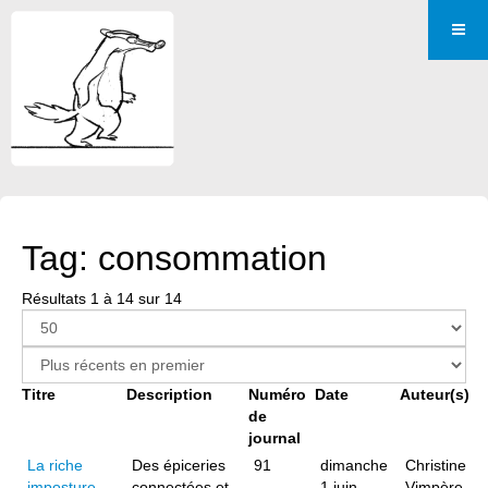
Tag: consommation
Résultats 1 à 14 sur 14
Titre
Description
Numéro
Date
Auteur(s)
de
journal
La riche
Des épiceries
91
dimanche
Christine
imposture
connectées et
1 juin
Vimpère