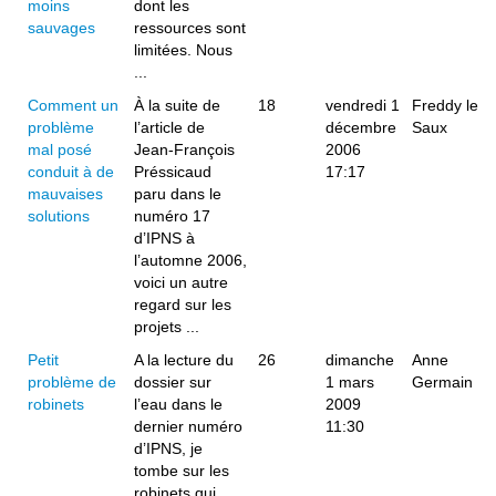
moins
dont les
sauvages
ressources sont
limitées. Nous
...
Comment un
À la suite de
18
vendredi 1
Freddy le
problème
l’article de
décembre
Saux
mal posé
Jean-François
2006
conduit à de
Préssicaud
17:17
mauvaises
paru dans le
solutions
numéro 17
d’IPNS à
l’automne 2006,
voici un autre
regard sur les
projets ...
Petit
A la lecture du
26
dimanche
Anne
problème de
dossier sur
1 mars
Germain
robinets
l’eau dans le
2009
dernier numéro
11:30
d’IPNS, je
tombe sur les
robinets qui