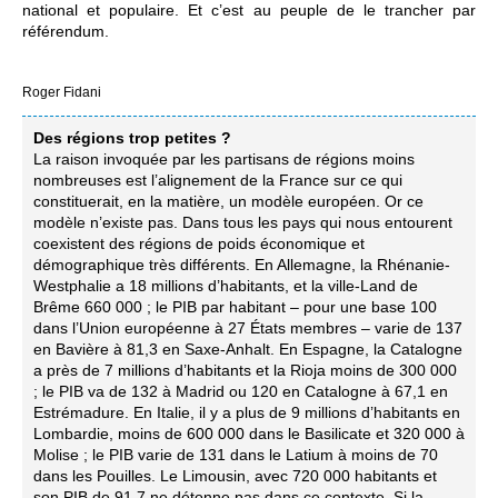
national et populaire. Et c’est au peuple de le trancher par
référendum.
Roger Fidani
Des régions trop petites ?
La raison invoquée par les partisans de régions moins
nombreuses est l’alignement de la France sur ce qui
constituerait, en la matière, un modèle européen. Or ce
modèle n’existe pas. Dans tous les pays qui nous entourent
coexistent des régions de poids économique et
démographique très différents. En Allemagne, la Rhénanie-
Westphalie a 18 millions d’habitants, et la ville-Land de
Brême 660 000 ; le PIB par habitant – pour une base 100
dans l’Union européenne à 27 États membres – varie de 137
en Bavière à 81,3 en Saxe-Anhalt. En Espagne, la Catalogne
a près de 7 millions d’habitants et la Rioja moins de 300 000
; le PIB va de 132 à Madrid ou 120 en Catalogne à 67,1 en
Estrémadure. En Italie, il y a plus de 9 millions d’habitants en
Lombardie, moins de 600 000 dans le Basilicate et 320 000 à
Molise ; le PIB varie de 131 dans le Latium à moins de 70
dans les Pouilles. Le Limousin, avec 720 000 habitants et
son PIB de 91,7 ne détonne pas dans ce contexte. Si la