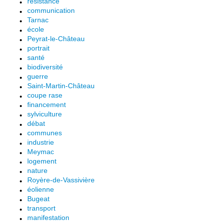
résistance
communication
Tarnac
école
Peyrat-le-Château
portrait
santé
biodiversité
guerre
Saint-Martin-Château
coupe rase
financement
sylviculture
débat
communes
industrie
Meymac
logement
nature
Royère-de-Vassivière
éolienne
Bugeat
transport
manifestation