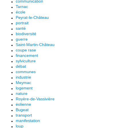
communication
Tarnac
école
Peyrat-le-Château
portrait
santé
biodiversité
guerre
Saint-Martin-Château
coupe rase
financement
sylviculture
débat
communes
industrie
Meymac
logement
nature
Royère-de-Vassivière
éolienne
Bugeat
transport
manifestation
loup