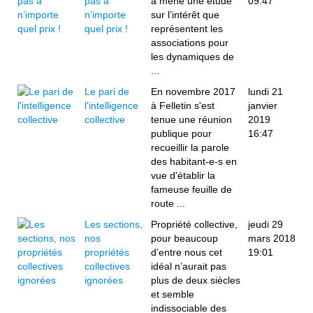
pas à
a mené une étude
09:47
n’importe
sur l’intérêt que
quel prix !
représentent les
associations pour
les dynamiques de
...
Le pari de
En novembre 2017
lundi 21
l'intelligence
à Felletin s'est
janvier
collective
tenue une réunion
2019
publique pour
16:47
recueillir la parole
des habitant-e-s en
vue d'établir la
fameuse feuille de
route ...
Les sections,
Propriété collective,
jeudi 29
nos
pour beaucoup
mars 2018
propriétés
d’entre nous cet
19:01
collectives
idéal n’aurait pas
ignorées
plus de deux siècles
et semble
indissociable des