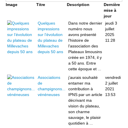
Image
Titre
Description
Dernière
mise à
jour
Quelques
Dans notre dernier
jeudi 3
impressions
numéro nous
juillet
sur l’évolution
avons présenté
2025
du plateau de
l'histoire de
11:28
Millevaches
l'association des
depuis 50 ans
Plateaux limousins
créée en 1974, il y
a 50 ans. Entre
cette époque et ...
Associations
j’aurais souhaité
vendredi
de
entamer ma
2 juillet
champignons...
contribution à
2021
vénéneuses
IPNS par un article
13:53
décrivant ma
vision du plateau,
son charme
sauvage, le plaisir
quotidien à ...