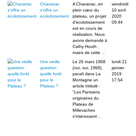
Chavanac
A Chavanac, en
vendredi
s'offre un
plein cœur du
10 avril
écolotissement
plateau, un projet
2020
d'écolotissement
09:44
est en cours de
réalisation. Nous
avons demandé à
Cathy Houth ,
maire de cette ...
Une vieille
Le 26 mars 1968
lundi 21
question :
(oui, oui, 1968),
janvier
quelle forêt
paraît dans La
2019
pour le
Montagne un
17:54
Plateau ?
article intitulé :
“Les Parisiens
originaires du
Plateau de
Millevaches
s'intéressent ...