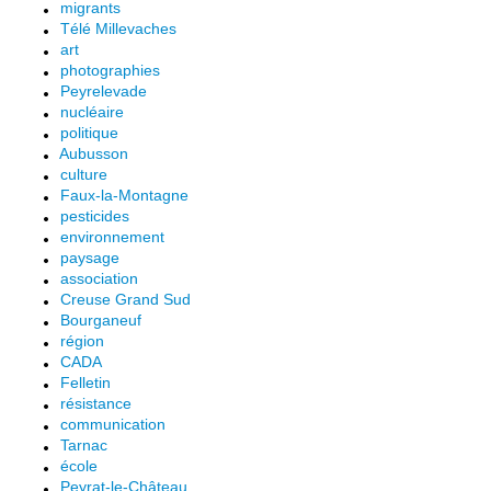
migrants
Télé Millevaches
art
photographies
Peyrelevade
nucléaire
politique
Aubusson
culture
Faux-la-Montagne
pesticides
environnement
paysage
association
Creuse Grand Sud
Bourganeuf
région
CADA
Felletin
résistance
communication
Tarnac
école
Peyrat-le-Château