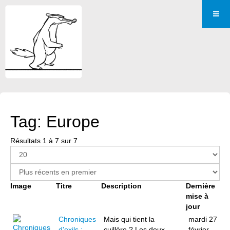
Tag: Europe
Résultats 1 à 7 sur 7
Image
Titre
Description
Dernière
mise à
jour
Chroniques
Mais qui tient la
mardi 27
d'exils :
cuillère ? Les deux
février