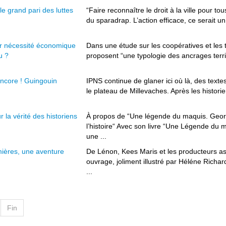
le grand pari des luttes
“Faire reconnaître le droit à la ville pour tou
du sparadrap. L’action efficace, ce serait un
r nécessité économique
Dans une étude sur les coopératives et les te
u ?
proposent “une typologie des ancrages territ
ncore ! Guingouin
IPNS continue de glaner ici où là, des texte
le plateau de Millevaches. Après les historie
 la vérité des historiens
À propos de “Une légende du maquis. Geo
l’histoire“ Avec son livre “Une Légende du 
une ...
ières, une aventure
De Lénon, Kees Maris et les producteurs a
ouvrage, joliment illustré par Héléne Richa
...
Fin