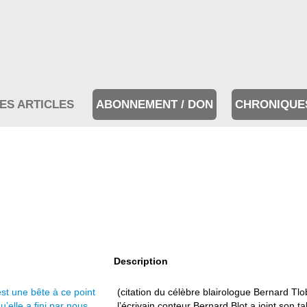
ES ARTICLES
ABONNEMENT / DON
CHRONIQUE
Description
est une bête à ce point
(citation du célèbre blairologue Bernard T
’elle a fini par nous
l’écrivain conteur Bernard Blot a joint son ta