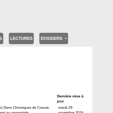
S
LECTURES
DOSSIERS
Dernière mise à
jour
lob) Dans Chroniques de Creuse,
mardi 29
lent au paysagiste ...
novembre 2016