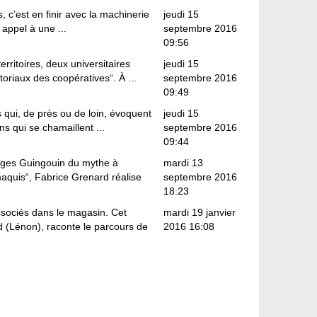
s, c’est en finir avec la machinerie
jeudi 15
 appel à une ...
septembre 2016
09:56
rritoires, deux universitaires
jeudi 15
oriaux des coopératives“. À ...
septembre 2016
09:49
s qui, de près ou de loin, évoquent
jeudi 15
ns qui se chamaillent ...
septembre 2016
09:44
rges Guingouin du mythe à
mardi 13
maquis“, Fabrice Grenard réalise
septembre 2016
18:23
ssociés dans le magasin. Cet
mardi 19 janvier
rd (Lénon), raconte le parcours de
2016 16:08