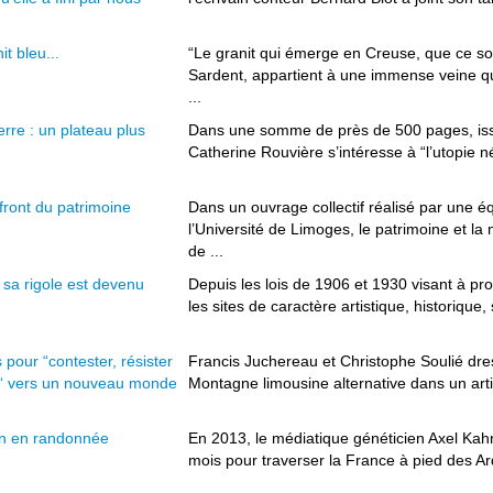
it bleu...
“Le granit qui émerge en Creuse, que ce s
Sardent, appartient à une immense veine 
...
erre : un plateau plus
Dans une somme de près de 500 pages, issu
Catherine Rouvière s’intéresse à “l’utopie n
 front du patrimoine
Dans un ouvrage collectif réalisé par une 
l’Université de Limoges, le patrimoine et la
de ...
 sa rigole est devenu
Depuis les lois de 1906 et 1930 visant à pr
les sites de caractère artistique, historique, s
 pour “contester, résister
Francis Juchereau et Christophe Soulié dress
e“ vers un nouveau monde
Montagne limousine alternative dans un artic
en en randonnée
En 2013, le médiatique généticien Axel Kahn
mois pour traverser la France à pied des Ar