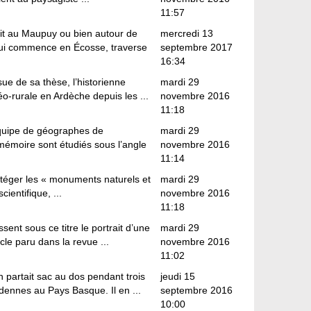
11:57
oit au Maupuy ou bien autour de
mercredi 13
qui commence en Écosse, traverse
septembre 2017
16:34
e de sa thèse, l’historienne
mardi 29
éo-rurale en Ardèche depuis les ...
novembre 2016
11:18
équipe de géographes de
mardi 29
 mémoire sont étudiés sous l’angle
novembre 2016
11:14
otéger les « monuments naturels et
mardi 29
cientifique, ...
novembre 2016
11:18
ent sous ce titre le portrait d’une
mardi 29
le paru dans la revue ...
novembre 2016
11:02
 partait sac au dos pendant trois
jeudi 15
dennes au Pays Basque. Il en ...
septembre 2016
10:00