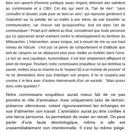
faire son speech d'homme politique assez ringard, délivrant des satisfecit
au commissaire et à CIBV. Cet élu qui vient là, “l'air de rien“, “sans
connaître le dossier, juste pour se faire un avis“, qui reproche gentiment à
l'industriel sur la sellette, tel un maître à son élève, de mal travailler sa
communication, car chacun sait qu'aujourd'hui, tout est dans l'art de
communiquer ! Projet qu'il défend au final, considérant que toute personne
qui s'y opposerait serait vraiment contre le développement du territoire du
Millevaches. L'intervention, assez longue, est à mourir de rire vu son haut
niveau de ridicule : c'est par ce genre de comportement et d'attitude que
tant de citoyens ne se déplacent plus pour mettre un bulletin dans l'urne.
Le ton se veut caustique, humoristique, il est tout simplement affligeant et
plein de morgue. Pourtant, notre commissaire enquêteur, lui qui distribue la
parole, restera sous le charme ou le “respect dû à un homme de pouvoir“ et
ne lui demandera donc pas d'abréger son propos. Il ne le coupera pas
comme il le fera avec d'autres intervenants d'un air excédé : “Mais posez
donc votre question !“
Notre commissaire enquêteur aurait mieux fait de ne pas
prendre le rôle d'animateur mais uniquement celui de témoin,
présence silencieuse, notant rigoureusement les échanges en
vue d'alimenter son travail. L'animation aurait pu être confiée à
une tierce personne, lui permettant de rester en retrait. On peut
parler d'une faute déontologique, même si elle est
vraisemblablement non intentionnelle. Il s'est lui même piégé.