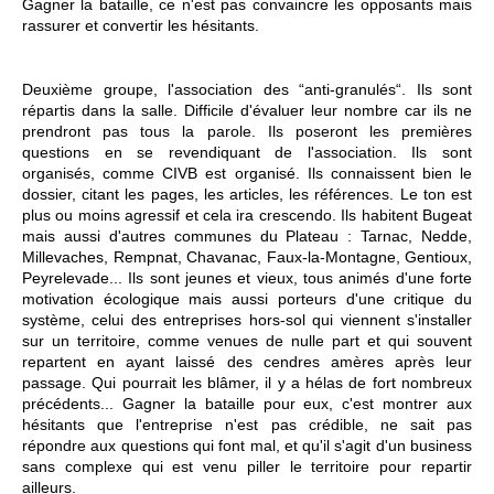
Gagner la bataille, ce n'est pas convaincre les opposants mais
rassurer et convertir les hésitants.
Deuxième groupe, l'association des “anti-granulés“. Ils sont
répartis dans la salle. Difficile d'évaluer leur nombre car ils ne
prendront pas tous la parole. Ils poseront les premières
questions en se revendiquant de l'association. Ils sont
organisés, comme CIVB est organisé. Ils connaissent bien le
dossier, citant les pages, les articles, les références. Le ton est
plus ou moins agressif et cela ira crescendo. Ils habitent Bugeat
mais aussi d'autres communes du Plateau : Tarnac, Nedde,
Millevaches, Rempnat, Chavanac, Faux-la-Montagne, Gentioux,
Peyrelevade... Ils sont jeunes et vieux, tous animés d'une forte
motivation écologique mais aussi porteurs d'une critique du
système, celui des entreprises hors-sol qui viennent s'installer
sur un territoire, comme venues de nulle part et qui souvent
repartent en ayant laissé des cendres amères après leur
passage. Qui pourrait les blâmer, il y a hélas de fort nombreux
précédents... Gagner la bataille pour eux, c'est montrer aux
hésitants que l'entreprise n'est pas crédible, ne sait pas
répondre aux questions qui font mal, et qu'il s'agit d'un business
sans complexe qui est venu piller le territoire pour repartir
ailleurs.