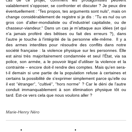
valablement s'opposer, se confronter et discuter ? Je peux dire
éventuellement : “Tes propos, tes arguments sont nuls“, mais on
change considérablement de registre si je dis : “Tu es nul ou un
gros con d'alter-mondialiste ou d'industriel capitaliste, ou de
chasseur-viandeur.“ Dans un cas je m'attaque aux idées (et qui
n'a jamais proféré des bêtises ou fait des erreurs ?), dans
l'autre je touche à l'intégrité de la personne elle-même. Il y a
des armes interdites pour résoudre des conflits dans notre
société française : la violence physique sur les personnes. Elle
est ainsi très majoritairement condamnée et seul l'État, via sa
police, son armée, a le pouvoir légal d'utiliser la violence et la
contrainte – encore doit-il rendre des comptes. Mais qu'en sera-
t-il demain si une partie de la population refuse à certaines et
certains la possibilité de s'exprimer simplement parce qu'elle ou
il est “étranger“, “cultivé“, “hors norme“ ? Car le déni de l'autre
conduit immanquablement à son élimination physique tôt ou
tard. Est-ce vers cela que nous voulons aller ?
Marie-Henry Néro