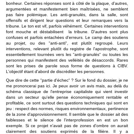
bonheur. Certaines réponses sont à côté de la plaque, d'autres,
argumentées et manifestement bien maîtrisées, ne semblent
pas faire polémique. Les anti-granulés, dans la salle, sont
offensifs et dirigent leur questions et leur remarques vers la
tribune. Le ton est vif, parfois véhément. Certaines interventions
font mouche et déstabilisent la tribune. D'autres sont plus
confuses et parfois entachées d'erreurs. Le camp des soutiens
au projet, ou des “anti-anti“, est plutôt regroupé. Leurs
interventions, relevant plutôt du registre de l'apostrophe, sont
essentiellement tournées vers les “anti-granulés“ ou toutes les
personnes qui manifestent des velléités de désaccords. Rares
sont les prises de parole sous forme de questions à CIBV.
L'objectif étant d'abord de discréditer les personnes.
Que dire de cette “partie d'échec“ ? Sur le fond du dossier, je ne
me prononcerai pas ici. Je peux avoir un avis mais, au delà du
schéma classique de l'entreprise capitaliste qui vient investir
dans un secteur qu'elle pense économiquement rentable et
profitable, ce sont surtout des questions techniques qui sont en
jeu : respect des normes, risques environnementaux, pertinence
de la zone d'approvisionnement. Il semble que le dossier ait des
faiblesses et le silence de l'interprofession en est un bon
exemple. Si ce projet n'avait pas de zones d'ombre on aurait
clairement des soutiens exprimés de la filière. Il y a