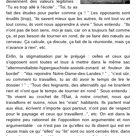
deviennent des valeurs légitimes :
“Tu es trop allé à l'école“ ; “Toi, tu as
fait des études pour parler comme ça ! “ Les opposants sont
érudits (trop), “ils savent mieux que les autres, ils ont tout vu et
tout connu, ils vont nous apprendre à vivre.“ Sous entendu : “Ils
n'ont pas de bon sens, moi je sais, car on a toujours fait comme
ça, et pas besoin de tourner en rond, de se faire des nœuds au
cerveau. Ça calcule, ça discute, ça fait de la réunionite, mais ça
n'avance à rien“, etc.
Enfin, la stigmatisation par le préjugé : celles et ceux qui
s'opposent sont toutes et tous à mettre dans le même sac
“altermondialiste-hypergauchiste-assisté-zonard et fouteur de
bordel“ : “Vas rejoindre Notre-Dame-des-Landes ! “ ; “c'est sûr,
vu comment tu travailles, tu as dû avoir le temps de lire le
dossier ! “ ; “Tous des feignants, des alternatifs qui ne branlent
rien et n'ont que le temps de tourner en rond.“ Sous entendu :
“Ils vivent au crochet de l'État, à notre crochet, nous qui
travaillons et suons, nous les “vrais“ habitants. Ils parlent mal
aux élus, écrivent n'importe quoi partout, n'ont pas de respect
pour le paysage et ceux qui travaillent...“, etc. On est dans le
registre peu rationnel de l'opposition non argumentée et non
argumentable : ce n'est pas ce qu'elles ou ils disent qui est en
cause mais ce qu' “elles“ ou “ils“ sont ou sont censés être, dans