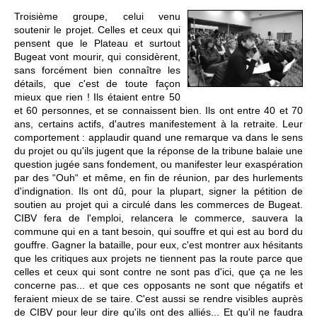
Troisième groupe, celui venu
soutenir le projet. Celles et ceux qui
pensent que le Plateau et surtout
Bugeat vont mourir, qui considèrent,
sans forcément bien connaître les
détails, que c'est de toute façon
mieux que rien ! Ils étaient entre 50
et 60 personnes, et se connaissent bien. Ils ont entre 40 et 70
ans, certains actifs, d'autres manifestement à la retraite. Leur
comportement : applaudir quand une remarque va dans le sens
du projet ou qu'ils jugent que la réponse de la tribune balaie une
question jugée sans fondement, ou manifester leur exaspération
par des “Ouh“ et même, en fin de réunion, par des hurlements
d'indignation. Ils ont dû, pour la plupart, signer la pétition de
soutien au projet qui a circulé dans les commerces de Bugeat.
CIBV fera de l'emploi, relancera le commerce, sauvera la
commune qui en a tant besoin, qui souffre et qui est au bord du
gouffre. Gagner la bataille, pour eux, c'est montrer aux hésitants
que les critiques aux projets ne tiennent pas la route parce que
celles et ceux qui sont contre ne sont pas d'ici, que ça ne les
concerne pas... et que ces opposants ne sont que négatifs et
feraient mieux de se taire. C'est aussi se rendre visibles auprès
de CIBV pour leur dire qu'ils ont des alliés... Et qu'il ne faudra