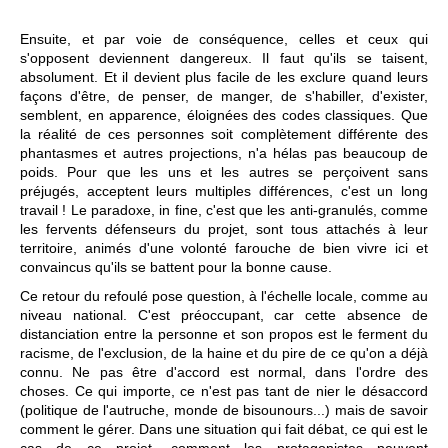
Ensuite, et par voie de conséquence, celles et ceux qui
s'opposent deviennent dangereux. Il faut qu'ils se taisent,
absolument. Et il devient plus facile de les exclure quand leurs
façons d'être, de penser, de manger, de s'habiller, d'exister,
semblent, en apparence, éloignées des codes classiques. Que
la réalité de ces personnes soit complètement différente des
phantasmes et autres projections, n'a hélas pas beaucoup de
poids. Pour que les uns et les autres se perçoivent sans
préjugés, acceptent leurs multiples différences, c'est un long
travail ! Le paradoxe, in fine, c'est que les anti-granulés, comme
les fervents défenseurs du projet, sont tous attachés à leur
territoire, animés d'une volonté farouche de bien vivre ici et
convaincus qu'ils se battent pour la bonne cause.
Ce retour du refoulé pose question, à l'échelle locale, comme au
niveau national. C'est préoccupant, car cette absence de
distanciation entre la personne et son propos est le ferment du
racisme, de l'exclusion, de la haine et du pire de ce qu'on a déjà
connu. Ne pas être d'accord est normal, dans l'ordre des
choses. Ce qui importe, ce n'est pas tant de nier le désaccord
(politique de l'autruche, monde de bisounours...) mais de savoir
comment le gérer. Dans une situation qui fait débat, ce qui est le
cas de ce projet, comment les protagonistes peuvent