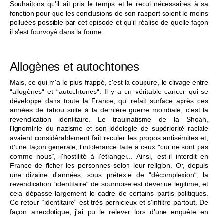
Souhaitons qu'il ait pris le temps et le recul nécessaires à sa
fonction pour que les conclusions de son rapport soient le moins
polluées possible par cet épisode et qu'il réalise de quelle façon
il s'est fourvoyé dans la forme.
Allogènes et autochtones
Mais, ce qui m'a le plus frappé, c'est la coupure, le clivage entre
“allogènes“ et “autochtones“. Il y a un véritable cancer qui se
développe dans toute la France, qui refait surface après des
années de tabou suite à la dernière guerre mondiale, c'est la
revendication identitaire. Le traumatisme de la Shoah,
l'ignominie du nazisme et son idéologie de supériorité raciale
avaient considérablement fait reculer les propos antisémites et,
d'une façon générale, l'intolérance faite à ceux “qui ne sont pas
comme nous“, l'hostilité à l'étranger... Ainsi, est-il interdit en
France de ficher les personnes selon leur religion. Or, depuis
une dizaine d'années, sous prétexte de “décomplexion“, la
revendication “identitaire“ de sournoise est devenue légitime, et
cela dépasse largement le cadre de certains partis politiques.
Ce retour “identitaire“ est très pernicieux et s'infiltre partout. De
façon anecdotique, j'ai pu le relever lors d'une enquête en