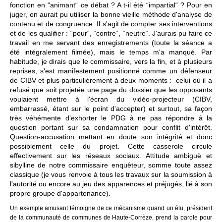
fonction en “animant“ ce débat ? A t-il été “impartial“ ? Pour en
juger, on aurait pu utiliser la bonne vieille méthode d'analyse de
contenu et de congruence. Il s'agit de compter ses interventions
et de les qualifier : “pour“, “contre“, “neutre“. J'aurais pu faire ce
travail en me servant des enregistrements (toute la séance a
été intégralement filmée), mais le temps m'a manqué. Par
habitude, je dirais que le commissaire, vers la fin, et à plusieurs
reprises, s'est manifestement positionné comme un défenseur
de CIBV et plus particulièrement à deux moments : celui où il a
refusé que soit projetée une page du dossier que les opposants
voulaient mettre à l'écran du vidéo-projecteur (CIBV,
embarrassé, étant sur le point d'accepter) et surtout, sa façon
très véhémente d’exhorter le PDG à ne pas répondre à la
question portant sur sa condamnation pour conflit d'intérêt.
Question-accusation mettant en doute son intégrité et donc
possiblement celle du projet. Cette casserole circule
effectivement sur les réseaux sociaux. Attitude ambiguë et
sibylline de notre commissaire enquêteur, somme toute assez
classique (je vous renvoie à tous les travaux sur la soumission à
l'autorité ou encore au jeu des apparences et préjugés, lié à son
propre groupe d'appartenance).
Un exemple amusant témoigne de ce mécanisme quand un élu, président
de la communauté de communes de Haute-Corrèze, prend la parole pour