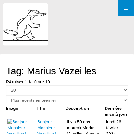
Tag: Marius Vazeilles
Résultats 1 à 10 sur 10
Image
Titre
Description
Dernière
mise à jour
Bonjour
Il y a 50 ans
lundi 26
Monsieur
mourait Marius
février
Vazeilles !
Vazeilles. À cette
2024