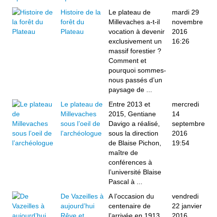
Histoire de la
Le plateau de
mardi 29
forêt du
Millevaches a-t-il
novembre
Plateau
vocation à devenir
2016
exclusivement un
16:26
massif forestier ?
Comment et
pourquoi sommes-
nous passés d’un
paysage de ...
Le plateau de
Entre 2013 et
mercredi
Millevaches
2015, Gentiane
14
sous l’oeil de
Davigo a réalisé,
septembre
l’archéologue
sous la direction
2016
de Blaise Pichon,
19:54
maître de
conférences à
l’université Blaise
Pascal à ...
De Vazeilles à
A l’occasion du
vendredi
aujourd’hui
centenaire de
22 janvier
Rêve et
l’arrivée en 1913
2016