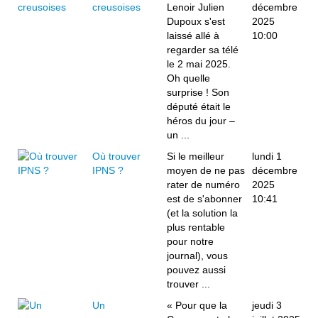
creusoises
Lenoir Julien
décembre
Dupoux s'est
2025
laissé allé à
10:00
regarder sa télé
le 2 mai 2025.
Oh quelle
surprise ! Son
député était le
héros du jour –
un ...
Où trouver
Si le meilleur
lundi 1
IPNS ?
moyen de ne pas
décembre
rater de numéro
2025
est de s'abonner
10:41
(et la solution la
plus rentable
pour notre
journal), vous
pouvez aussi
trouver ...
Un
« Pour que la
jeudi 3