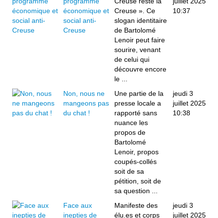
programme
Creuse reste la
juillet 2025
économique et
Creuse ». Ce
10:37
social anti-
slogan identitaire
Creuse
de Bartolomé
Lenoir peut faire
sourire, venant
de celui qui
découvre encore
le ...
Non, nous ne
Une partie de la
jeudi 3
mangeons pas
presse locale a
juillet 2025
du chat !
rapporté sans
10:38
nuance les
propos de
Bartolomé
Lenoir, propos
coupés-collés
soit de sa
pétition, soit de
sa question ...
Face aux
Manifeste des
jeudi 3
inepties de
élu.es et corps
juillet 2025