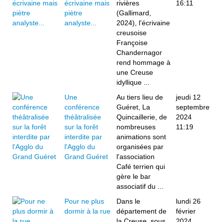
écrivaine mais
rivières
16:11
piètre
(Gallimard,
analyste...
2024), l'écrivaine
creusoise
Françoise
Chandernagor
rend hommage à
une Creuse
idyllique ...
Une
Au tiers lieu de
jeudi 12
conférence
Guéret, La
septembre
théâtralisée
Quincaillerie, de
2024
sur la forêt
nombreuses
11:19
interdite par
animations sont
l'Agglo du
organisées par
Grand Guéret
l'association
Café terrien qui
gère le bar
associatif du ...
Pour ne plus
Dans le
lundi 26
dormir à la rue
département de
février
la Creuse, sous
2024