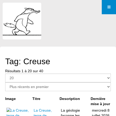
Tag: Creuse
Résultats 1 à 20 sur 40
Page 1 sur 2
Image
Titre
Description
Dernière
mise à jour
La Creuse,
La géologie
mercredi 8
terre de
façonne les
juillet 2026