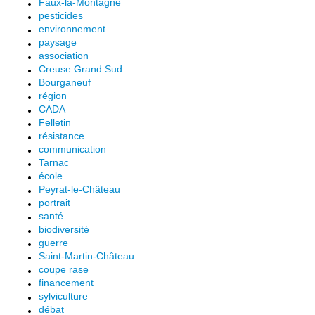
Faux-la-Montagne
pesticides
environnement
paysage
association
Creuse Grand Sud
Bourganeuf
région
CADA
Felletin
résistance
communication
Tarnac
école
Peyrat-le-Château
portrait
santé
biodiversité
guerre
Saint-Martin-Château
coupe rase
financement
sylviculture
débat