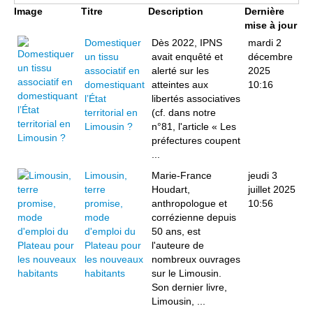
Image
Titre
Description
Dernière
mise à jour
Domestiquer
Dès 2022, IPNS
mardi 2
un tissu
avait enquêté et
décembre
associatif en
alerté sur les
2025
domestiquant
atteintes aux
10:16
l’État
libertés associatives
territorial en
(cf. dans notre
Limousin ?
n°81, l'article « Les
préfectures coupent
...
Limousin,
Marie-France
jeudi 3
terre
Houdart,
juillet 2025
promise,
anthropologue et
10:56
mode
corrézienne depuis
d'emploi du
50 ans, est
Plateau pour
l'auteure de
les nouveaux
nombreux ouvrages
habitants
sur le Limousin.
Son dernier livre,
Limousin, ...