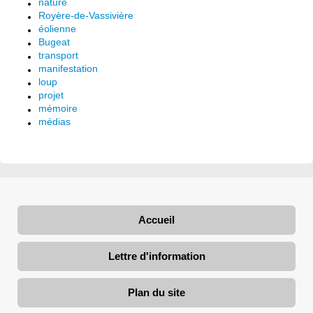
nature
Royère-de-Vassivière
éolienne
Bugeat
transport
manifestation
loup
projet
mémoire
médias
Accueil
Lettre d'information
Plan du site