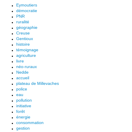
Eymoutiers
démocratie
PNR
ruralité
géographie
Creuse
Gentioux
histoire
témoignage
agriculture
livre
néo-ruraux
Nedde
accueil
plateau de Millevaches
police
eau
pollution
initiative
forêt
énergie
consommation
gestion