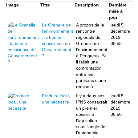
Image
Titre
Description
Dernière
mise à
jour
Le Grenelle de
A propos de la
jeudi 5
l’environnement
rencontre
décembre
: la bonne
régionale du
2019
conscience du
Grenelle de
08:58
Gouvernement
l’environnement
?
à Périgueux. Si
il fallait une
confrontation
entre les
partisans d’une
remise à ...
Produire local,
Il y a deux ans,
jeudi 5
une nécessité
IPNS consacrait
décembre
un premier
2019
dossier à
08:50
l'agriculture
sous l'angle de
l'autonomie