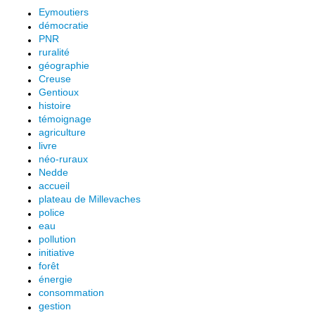
Eymoutiers
démocratie
PNR
ruralité
géographie
Creuse
Gentioux
histoire
témoignage
agriculture
livre
néo-ruraux
Nedde
accueil
plateau de Millevaches
police
eau
pollution
initiative
forêt
énergie
consommation
gestion