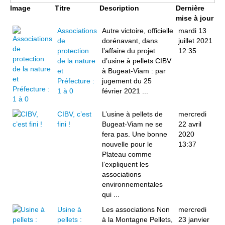
Image
Titre
Description
Dernière
mise à jour
Associations
Autre victoire, officielle
mardi 13
de
dorénavant, dans
juillet 2021
protection
l’affaire du projet
12:35
de la nature
d’usine à pellets CIBV
et
à Bugeat-Viam : par
Préfecture :
jugement du 25
1 à 0
février 2021 ...
CIBV, c’est
L’usine à pellets de
mercredi
fini !
Bugeat-Viam ne se
22 avril
fera pas. Une bonne
2020
nouvelle pour le
13:37
Plateau comme
l’expliquent les
associations
environnementales
qui ...
Usine à
Les associations Non
mercredi
pellets :
à la Montagne Pellets,
23 janvier