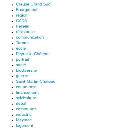
Creuse Grand Sud
Bourganeuf
région
CADA
Felletin
résistance
communication
Tarnac
école
Peyrat-le-Château
portrait
santé
biodiversité
guerre
Saint-Martin-Château
coupe rase
financement
sylviculture
débat
communes
industrie
Meymac
logement