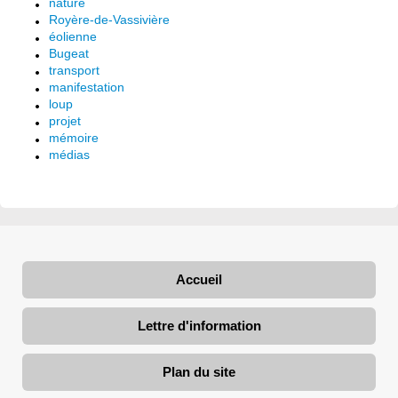
nature
Royère-de-Vassivière
éolienne
Bugeat
transport
manifestation
loup
projet
mémoire
médias
Accueil
Lettre d'information
Plan du site