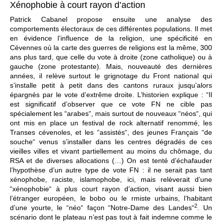
Xénophobie à court rayon d’action
Patrick Cabanel propose ensuite une analyse des
comportements électoraux de ces différentes populations. Il met
en évidence l’influence de la religion, une spécificité en
Cévennes où la carte des guerres de religions est la même, 300
ans plus tard, que celle du vote à droite (zone catholique) ou à
gauche (zone protestante). Mais, nouveauté des dernières
années, il relève surtout le grignotage du Front national qui
s’installe petit à petit dans des cantons ruraux jusqu’alors
épargnés par le vote d’extrême droite. L’historien explique : “Il
est significatif d’observer que ce vote FN ne cible pas
spécialement les “arabes“, mais surtout de nouveaux “néos“, qui
ont mis en place un festival de rock alternatif renommé, les
Transes cévenoles, et les “assistés“, des jeunes Français “de
souche“ venus s’installer dans les centres dégradés de ces
vieilles villes et vivant partiellement au moins du chômage, du
RSA et de diverses allocations (…) On est tenté d’échafauder
l’hypothèse d’un autre type de vote FN : il ne serait pas tant
xénophobe, raciste, islamophobe, ici, mais relèverait d’une
“xénophobie“ à plus court rayon d’action, visant aussi bien
l’étranger européen, le bobo ou le rmiste urbains, l’habitant
2
d’une yourte, le “néo“ façon “Notre-Dame des Landes“
. Un
scénario dont le plateau n’est pas tout à fait indemne comme le