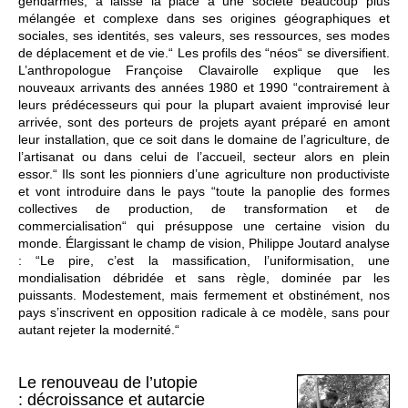
gendarmes, a laissé la place à une société beaucoup plus
mélangée et complexe dans ses origines géographiques et
sociales, ses identités, ses valeurs, ses ressources, ses modes
de déplacement et de vie.“ Les profils des “néos“ se diversifient.
L’anthropologue Françoise Clavairolle explique que les
nouveaux arrivants des années 1980 et 1990 “contrairement à
leurs prédécesseurs qui pour la plupart avaient improvisé leur
arrivée, sont des porteurs de projets ayant préparé en amont
leur installation, que ce soit dans le domaine de l’agriculture, de
l’artisanat ou dans celui de l’accueil, secteur alors en plein
essor.“ Ils sont les pionniers d’une agriculture non productiviste
et vont introduire dans le pays “toute la panoplie des formes
collectives de production, de transformation et de
commercialisation“ qui présuppose une certaine vision du
monde. Élargissant le champ de vision, Philippe Joutard analyse
: “Le pire, c’est la massification, l’uniformisation, une
mondialisation débridée et sans règle, dominée par les
puissants. Modestement, mais fermement et obstinément, nos
pays s’inscrivent en opposition radicale à ce modèle, sans pour
autant rejeter la modernité.“
Le renouveau de l’utopie
: décroissance et autarcie