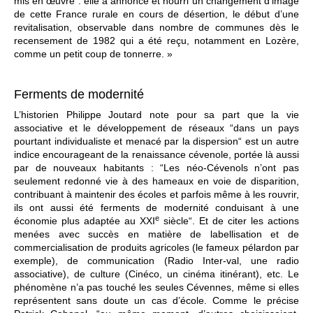
mis en œuvre : elle a annoncé et nourri un changement d’image
de cette France rurale en cours de désertion, le début d’une
revitalisation, observable dans nombre de communes dès le
recensement de 1982 qui a été reçu, notamment en Lozère,
comme un petit coup de tonnerre. »
Ferments de modernité
L’historien Philippe Joutard note pour sa part que la vie
associative et le développement de réseaux “dans un pays
pourtant individualiste et menacé par la dispersion“ est un autre
indice encourageant de la renaissance cévenole, portée là aussi
par de nouveaux habitants : “Les néo-Cévenols n’ont pas
seulement redonné vie à des hameaux en voie de disparition,
contribuant à maintenir des écoles et parfois même à les rouvrir,
ils ont aussi été ferments de modernité conduisant à une
e
économie plus adaptée au XXI
siècle“. Et de citer les actions
menées avec succès en matière de labellisation et de
commercialisation de produits agricoles (le fameux pélardon par
exemple), de communication (Radio Inter-val, une radio
associative), de culture (Cinéco, un cinéma itinérant), etc. Le
phénomène n’a pas touché les seules Cévennes, même si elles
représentent sans doute un cas d’école. Comme le précise