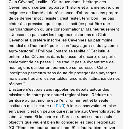
Club Cévenol) justifie : “On trouve dans l’héritage des
Cévennes un certain rapport à l’histoire et à la mémoire, une
exigence de liberté et de résistance, d’abord au sens propre
de ce dernier mot : résister, c’est rester, tenir bon ; ne pas
céder à la pression, quelle qu’elle soit (ce peut-être une
marchandisation ou une consommation).“ Malheureusement
l’Unesco n’a pas suivi les fougueux historiens du Club
Cévenol et a préféré inscrire les Cévennes au patrimoine
mondial de l’humanité pour... son “paysage issu du système
agro-pastoral“ ! Philippe Joutard se rebiffe : “Cet intitulé
enferme les Cévennes dans le passé, et encore, une partie
seulement de ce passé. Il ne traduit pas le dynamisme de
nos régions qui leur ont permis de se redresser. Cette
inscription permettra sans doute de protéger des paysages,
mais sans traduire les véritables raisons de l’attirance de nos
régions.“
L’histoire n’est pas sans rappeler les débats autour des
missions de notre parc naturel régional local. Réduire un
territoire au patrimoine et à l’environnement et la seule
institution qui l’incarne (le
PNR
) à leur conservation et mise
en valeur, c’est un peu ce qui est arrivé aux Cévenols avec le
label Unesco. Si la charte du Parc se rapetisse aux seuls
objectifs que veulent bien lui concéder les caïds régionaux
(Cf. “Requiem pour un parc“ page 9), il faudra bien trouver