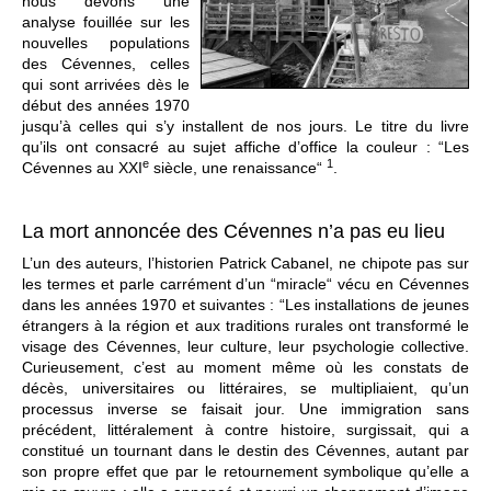
nous devons une
analyse fouillée sur les
nouvelles populations
des Cévennes, celles
qui sont arrivées dès le
début des années 1970
jusqu’à celles qui s’y installent de nos jours. Le titre du livre
qu’ils ont consacré au sujet affiche d’office la couleur : “Les
e
1
Cévennes au XXI
siècle, une renaissance“
.
La mort annoncée des Cévennes n’a pas eu lieu
L’un des auteurs, l’historien Patrick Cabanel, ne chipote pas sur
les termes et parle carrément d’un “miracle“ vécu en Cévennes
dans les années 1970 et suivantes : “Les installations de jeunes
étrangers à la région et aux traditions rurales ont transformé le
visage des Cévennes, leur culture, leur psychologie collective.
Curieusement, c’est au moment même où les constats de
décès, universitaires ou littéraires, se multipliaient, qu’un
processus inverse se faisait jour. Une immigration sans
précédent, littéralement à contre histoire, surgissait, qui a
constitué un tournant dans le destin des Cévennes, autant par
son propre effet que par le retournement symbolique qu’elle a