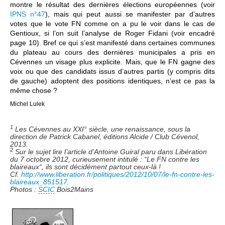
montre le résultat des dernières élections européennes (voir
IPNS n°47
), mais qui peut aussi se manifester par d’autres
votes que le vote FN comme on a pu le voir dans le cas de
Gentioux, si l’on suit l’analyse de Roger Fidani (voir encadré
page 10). Bref ce qui s’est manifesté dans certaines communes
du plateau au cours des dernières municipales a pris en
Cévennes un visage plus explicite. Mais, que le FN gagne des
voix ou que des candidats issus d’autres partis (y compris dits
de gauche) adoptent des positions identiques, n’est ce pas la
même chose ?
Michel Lulek
1
Les Cévennes au XXI° siècle, une renaissance, sous la
direction de Patrick Cabanel, éditions Alcide / Club Cévenol,
2013.
2
Sur le sujet lire l’article d’Antoine Guiral paru dans Libération
du 7 octobre 2012, curieusement intitulé : “Le FN contre les
blaireaux“, ils sont décidément partout ceux-là !
Cf.
http://www.liberation.fr/politiques/2012/10/07/le-fn-contre-les-
blaireaux_851517
.
Photos :
SCIC
Bois2Mains