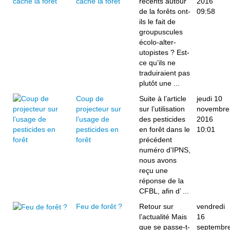
cache la forêt
récents autour
2016
de la forêts ont-
09:58
ils le fait de
groupuscules
écolo-alter-
utopistes ? Est-
ce qu’ils ne
traduiraient pas
plutôt une ...
Coup de
Suite à l’article
jeudi 10
projecteur sur
sur l’utilisation
novembre
l’usage de
des pesticides
2016
pesticides en
en forêt dans le
10:01
forêt
précédent
numéro d’IPNS,
nous avons
reçu une
réponse de la
CFBL, afin d’ ...
Feu de forêt ?
Retour sur
vendredi
l’actualité Mais
16
que se passe-t-
septembr