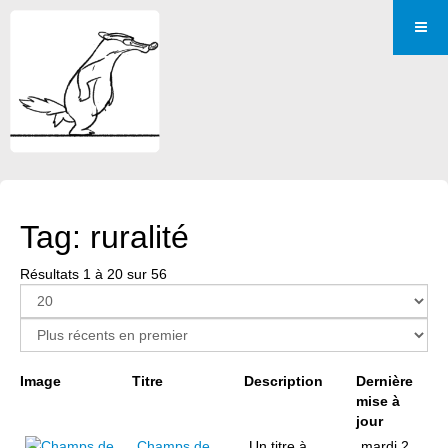
Tag: ruralité
Résultats 1 à 20 sur 56
Page 1 sur 3
Image
Titre
Description
Dernière
mise à
jour
Champs de
Un titre à
mardi 2