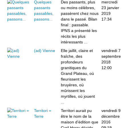
Quelques
Des passants, plus
mercredi
passants
ou moins célèbres,
23 janvier
passables,
passèrent chez nous
2019
passons...
dans le passé. Bilan
17:34
final : passable.
IPNS a présenté les
récits les plus
intéressants ...
(ad) Vienne
Elle jaillit, claire et
vendredi 7
fraîche, des
septembre
profondeurs
2018
granitiques du
12:00
Grand Plateau, où
fleurissent les
bruyères, où
mûrissent les
myrtilles, où jouent
...
Territori =
Territori aurait pu
vendredi 9
Terre
être le nom de la
décembre
maison d’édition que
2016
Cyril Herry décide
09:19