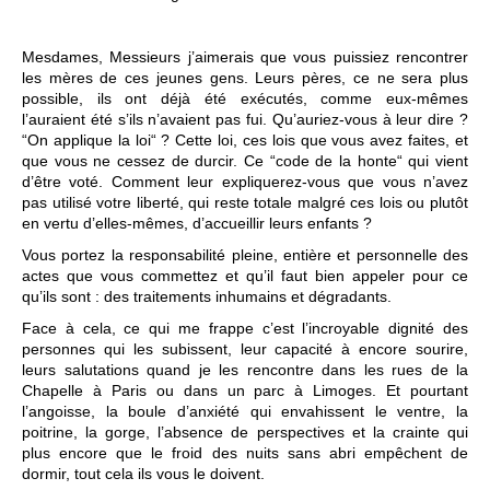
Mesdames, Messieurs j’aimerais que vous puissiez rencontrer
les mères de ces jeunes gens. Leurs pères, ce ne sera plus
possible, ils ont déjà été exécutés, comme eux-mêmes
l’auraient été s’ils n’avaient pas fui. Qu’auriez-vous à leur dire ?
“On applique la loi“ ? Cette loi, ces lois que vous avez faites, et
que vous ne cessez de durcir. Ce “code de la honte“ qui vient
d’être voté. Comment leur expliquerez-vous que vous n’avez
pas utilisé votre liberté, qui reste totale malgré ces lois ou plutôt
en vertu d’elles-mêmes, d’accueillir leurs enfants ?
Vous portez la responsabilité pleine, entière et personnelle des
actes que vous commettez et qu’il faut bien appeler pour ce
qu’ils sont : des traitements inhumains et dégradants.
Face à cela, ce qui me frappe c’est l’incroyable dignité des
personnes qui les subissent, leur capacité à encore sourire,
leurs salutations quand je les rencontre dans les rues de la
Chapelle à Paris ou dans un parc à Limoges. Et pourtant
l’angoisse, la boule d’anxiété qui envahissent le ventre, la
poitrine, la gorge, l’absence de perspectives et la crainte qui
plus encore que le froid des nuits sans abri empêchent de
dormir, tout cela ils vous le doivent.