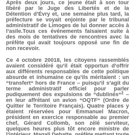
Après deux jours, ce jeune était à son tour
libéré par le Juge des Libertés et de la
Détention d’Évry et, une semaine plus tard, la
préfecture se voyait enjointe par le tribunal
administratif de Limoges de lui donner accès à
l’asile.Tous ces événements faisaient suite à
des mois de tentatives de rencontres avec la
préfète qui avait toujours opposé une fin de
non recevoir.
Ce 4 octobre 20018, les citoyens rassemblés
avaient considéré qu’il était opportun d’offrir
aux différents responsables de cette politique
absurde et inhumaine ce qu’ils méritaient : un
“transfert“ hors de France – puisqu’il s’agit du
terme administratif officiel pour parler
2
pudiquement des expulsions de “dublinés“
–
en leur affrétant un avion “OQTF“ (Ordre de
Quitter le Territoire Français). Quatre places y
étaient réservées pour Emmanuel Macron,
président en exercice responsable au premier
chef, Gérard Collomb, son zélé serviteur,
quelques heures plus tôt encore ministre de
l’intérieur, Magali Debatte, préfète mettant toute