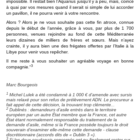
impossible. Il restait bien l’Aquarius jusqu’il y a peu, mais, coincé
à quai par vos mesures quand il serait si simple de lui accorder
un pavillon, il ne pourra venir à votre rencontre.
Alors ? Alors je ne vous souhaite pas cette fin atroce, connue
depuis le début de l’année, grâce à vous, par plus de 1 700
personnes, venues rejoindre au fond de cette Méditerranée
leurs dizaines de milliers de frères et sœurs. Mais n’ayez
crainte, il y aura bien une des frégates offertes par l’Italie à la
Libye pour venir vous repêcher.
Il me reste à vous souhaiter un agréable voyage en bonne
3
compagnie.“
Marc Bourgeois
1
Michel Lulek a été condamné à 1 000 € d'amende avec sursis
mais relaxé pour son refus de prélèvement ADN. Le procureur a
fait appel de cette décision, la trouvant trop clémente...
2
Dublinés : demandeurs d’asile entrés dans le territoire
européen par un autre État membre que la France, cet autre
État étant normalement responsable du traitement de la
demande d’asile, même si la France possède toujours le droit
souverain d’examiner elle-même cette demande - clause
discrétionnaire (accords dits de « Dublin 3 »).
3
Si les deux soudanais concernés ont pu finalement rester sur