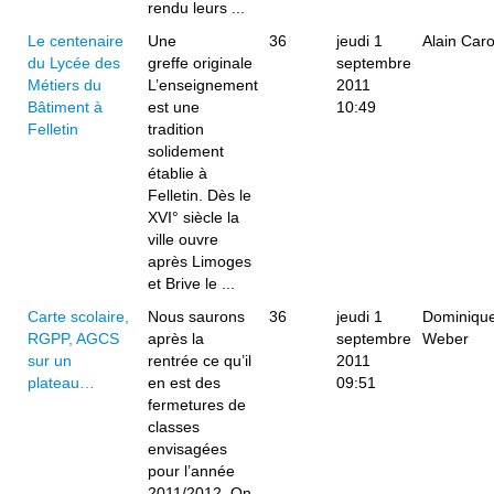
rendu leurs ...
Le centenaire
Une
36
jeudi 1
Alain Caro
du Lycée des
greffe originale
septembre
Métiers du
L’enseignement
2011
Bâtiment à
est une
10:49
Felletin
tradition
solidement
établie à
Felletin. Dès le
XVI° siècle la
ville ouvre
après Limoges
et Brive le ...
Carte scolaire,
Nous saurons
36
jeudi 1
Dominiqu
RGPP, AGCS
après la
septembre
Weber
sur un
rentrée ce qu’il
2011
plateau…
en est des
09:51
fermetures de
classes
envisagées
pour l’année
2011/2012. On