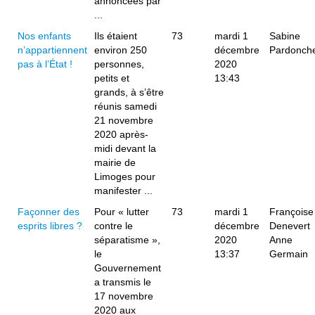
annoncées par
...
Nos enfants
Ils étaient
73
mardi 1
Sabine
n’appartiennent
environ 250
décembre
Pardonch
pas à l’État !
personnes,
2020
petits et
13:43
grands, à s’être
réunis samedi
21 novembre
2020 après-
midi devant la
mairie de
Limoges pour
manifester ...
Façonner des
Pour « lutter
73
mardi 1
Françoise
esprits libres ?
contre le
décembre
Denevert
séparatisme »,
2020
Anne
le
13:37
Germain
Gouvernement
a transmis le
17 novembre
2020 aux