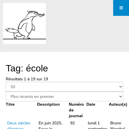
Tag: école
Résultats 1 à 19 sur 19
Titre
Description
Numéro
Date
Auteur(s)
de
journal
Deux siècles
En juin 2025,
92
lundi 1
Bruno
d'histoire
Faux-la-
septembre
Marchal