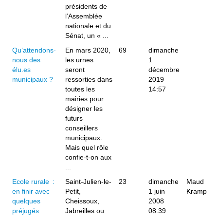
présidents de
l’Assemblée
nationale et du
Sénat, un « ...
Qu’attendons-
En mars 2020,
69
dimanche
nous des
les urnes
1
élu.es
seront
décembre
municipaux ?
ressorties dans
2019
toutes les
14:57
mairies pour
désigner les
futurs
conseillers
municipaux.
Mais quel rôle
confie-t-on aux
...
Ecole rurale :
Saint-Julien-le-
23
dimanche
Maud
en finir avec
Petit,
1 juin
Kramp
quelques
Cheissoux,
2008
préjugés
Jabreilles ou
08:39