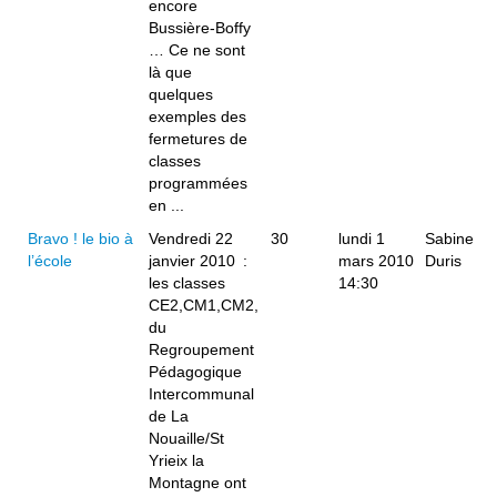
encore
Bussière-Boffy
… Ce ne sont
là que
quelques
exemples des
fermetures de
classes
programmées
en ...
Bravo ! le bio à
Vendredi 22
30
lundi 1
Sabine
l’école
janvier 2010 :
mars 2010
Duris
les classes
14:30
CE2,CM1,CM2,
du
Regroupement
Pédagogique
Intercommunal
de La
Nouaille/St
Yrieix la
Montagne ont