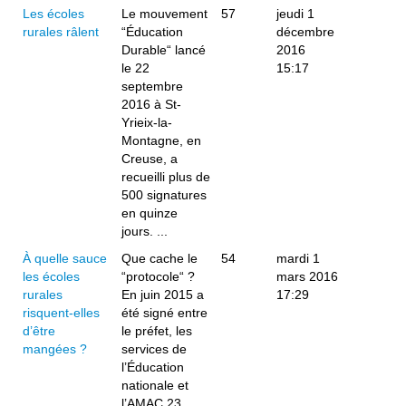
Les écoles
Le mouvement
57
jeudi 1
rurales râlent
“Éducation
décembre
Durable“ lancé
2016
le 22
15:17
septembre
2016 à St-
Yrieix-la-
Montagne, en
Creuse, a
recueilli plus de
500 signatures
en quinze
jours. ...
À quelle sauce
Que cache le
54
mardi 1
les écoles
“protocole“ ?
mars 2016
rurales
En juin 2015 a
17:29
risquent-elles
été signé entre
d’être
le préfet, les
mangées ?
services de
l’Éducation
nationale et
l’AMAC 23