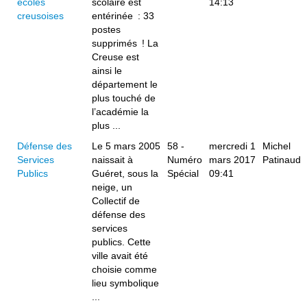
écoles
scolaire est
14:13
creusoises
entérinée : 33
postes
supprimés ! La
Creuse est
ainsi le
département le
plus touché de
l’académie la
plus ...
Défense des
Le 5 mars 2005
58 -
mercredi 1
Michel
Services
naissait à
Numéro
mars 2017
Patinaud
Publics
Guéret, sous la
Spécial
09:41
neige, un
Collectif de
défense des
services
publics. Cette
ville avait été
choisie comme
lieu symbolique
...