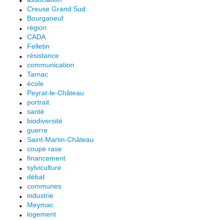
Creuse Grand Sud
Bourganeuf
région
CADA
Felletin
résistance
communication
Tarnac
école
Peyrat-le-Château
portrait
santé
biodiversité
guerre
Saint-Martin-Château
coupe rase
financement
sylviculture
débat
communes
industrie
Meymac
logement