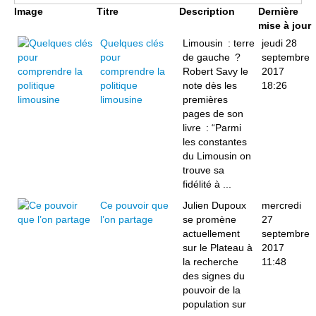
Image
Titre
Description
Dernière
mise à jour
Quelques clés
­Limousin : terre
jeudi 28
pour
de gauche ?
septembre
comprendre la
Robert Savy le
2017
politique
note dès les
18:26
limousine
premières
pages de son
livre : “Parmi
les constantes
du Limousin on
trouve sa
fidélité à ...
Ce pouvoir que
Julien Dupoux
mercredi
l’on partage
se promène
27
actuellement
septembre
sur le Plateau à
2017
la recherche
11:48
des signes du
pouvoir de la
population sur