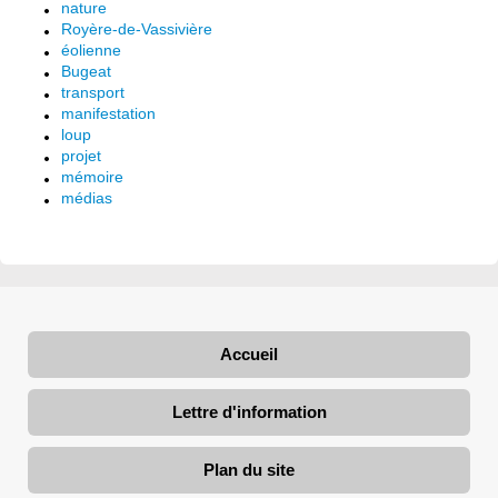
nature
Royère-de-Vassivière
éolienne
Bugeat
transport
manifestation
loup
projet
mémoire
médias
Accueil
Lettre d'information
Plan du site