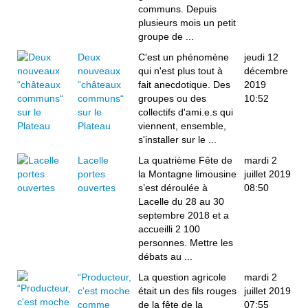
communs. Depuis
plusieurs mois un petit
groupe de ...
Deux
C'est un phénomène
jeudi 12
nouveaux
qui n'est plus tout à
décembre
“châteaux
fait anecdotique. Des
2019
communs“
groupes ou des
10:52
sur le
collectifs d'ami.e.s qui
Plateau
viennent, ensemble,
s'installer sur le ...
Lacelle
La quatrième Fête de
mardi 2
portes
la Montagne limousine
juillet 2019
ouvertes
s’est déroulée à
08:50
Lacelle du 28 au 30
septembre 2018 et a
accueilli 2 100
personnes. Mettre les
débats au ...
“Producteur,
La question agricole
mardi 2
c'est moche
était un des fils rouges
juillet 2019
comme
de la fête de la
07:55