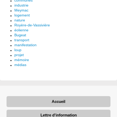
communes
industrie
Meymac
logement
nature
Royère-de-Vassivière
éolienne
Bugeat
transport
manifestation
loup
projet
mémoire
médias
Accueil
Lettre d'information