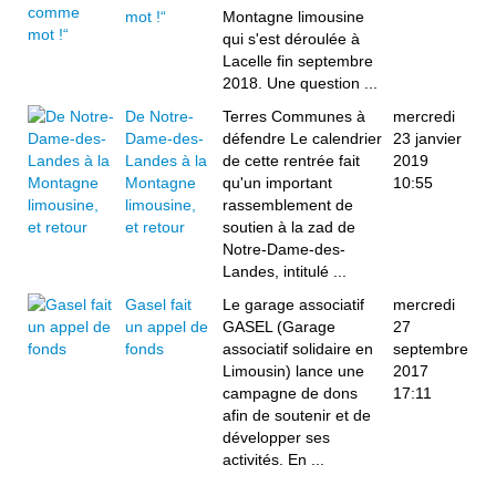
mot !“
Montagne limousine
qui s'est déroulée à
Lacelle fin septembre
2018. Une question ...
De Notre-
Terres Communes à
mercredi
Dame-des-
défendre Le calendrier
23 janvier
Landes à la
de cette rentrée fait
2019
Montagne
qu'un important
10:55
limousine,
rassemblement de
et retour
soutien à la zad de
Notre-Dame-des-
Landes, intitulé ...
Gasel fait
Le garage associatif
mercredi
un appel de
GASEL (Garage
27
fonds
associatif solidaire en
septembre
Limousin) lance une
2017
campagne de dons
17:11
afin de soutenir et de
développer ses
activités. En ...