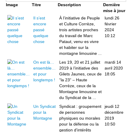
Image
Titre
Description
Dernière
mise à jour
Il s’est
À l’initiative de Peuple
lundi 26
encore
et Culture Corrèze,
février
passé
trois artistes proches
2024
quelque
du travail de Marc
10:12
chose
Pataut, venu·es vivre
et habiter sur la
montagne limousine ...
On est là…
Les 19, 20 et 21 juillet
mardi 14
ensemble…
2019 à l’initiative des
avril 2020
et pour
Gilets Jaunes, ceux de
18:05
longtemps !
“la 23“ – Haute
Corrèze, ceux de la
Montagne limousine et
du Syndicat de la ...
Un Syndicat
Syndicat : groupement
jeudi 12
pour la
de personnes
décembre
Montagne
physiques ou morales
2019
pour la défense ou la
10:50
gestion d'intérêts