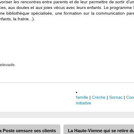
riser les rencontres entre parents et de leur permettre de sortir d’un c
ces, aux doutes et aux joies vécus avec leurs enfants. Le programme lié
ne bibliothèque spécialisée, une formation sur la communication par
nts, la fratrie...).
elevade.
famille
|
Crèche
|
Sornac
|
Cor
initiative
 Poste censure ses clients
La Haute-Vienne qui se retire 