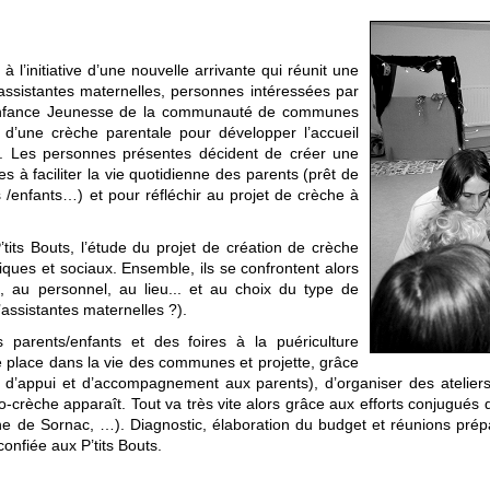
’initiative d’une nouvelle arrivante qui réunit une
assistantes maternelles, personnes intéressées par
n Enfance Jeunesse de la communauté de communes
n d’une crèche parentale pour développer l’accueil
ac. Les personnes présentes décident de créer une
s à faciliter la vie quotidienne des parents (prêt de
 /enfants…) et pour réfléchir au projet de crèche à
’tits Bouts, l’étude du projet de création de crèche
iques et sociaux. Ensemble, ils se confrontent alors
t, au personnel, au lieu... et au choix du type de
assistantes maternelles ?).
s parents/enfants et des foires à la puériculture
 une place dans la vie des communes et projette, grâce
d’appui et d’accompagnement aux parents), d’organiser des ateliers
-crèche apparaît. Tout va très vite alors grâce aux efforts conjugués 
ornac, …). Diagnostic, élaboration du budget et réunions prépara
onfiée aux P’tits Bouts.