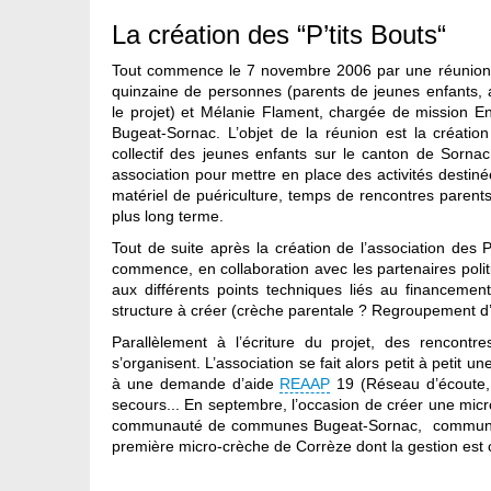
La création des “P’tits Bouts“
Tout commence le 7 novembre 2006 par une réunion à l
quinzaine de personnes (parents de jeunes enfants, 
le projet) et Mélanie Flament, chargée de missio
Bugeat-Sornac. L’objet de la réunion est la créatio
collectif des jeunes enfants sur le canton de Sorn
association pour mettre en place des activités destinée
matériel de puériculture, temps de rencontres parents
plus long terme.
Tout de suite après la création de l’association des P
commence, en collaboration avec les partenaires polit
aux différents points techniques liés au financemen
structure à créer (crèche parentale ? Regroupement d’
Parallèlement à l’écriture du projet, des rencontre
s’organisent. L’association se fait alors petit à petit
à une demande d’aide
REAAP
19 (Réseau d’écoute, 
secours... En septembre, l’occasion de créer une micro
communauté de communes Bugeat-Sornac, commune de S
première micro-crèche de Corrèze dont la gestion est c