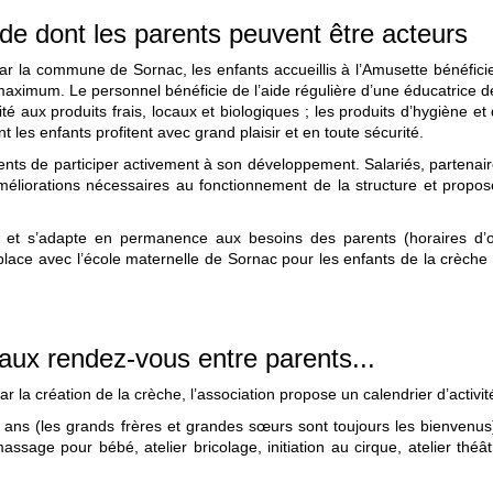
de dont les parents peuvent être acteurs
r la commune de Sornac, les enfants accueillis à l’Amusette bénéficien
u maximum. Le personnel bénéficie de l’aide régulière d’une éducatrice 
é aux produits frais, locaux et biologiques ; les produits d’hygiène et 
t les enfants profitent avec grand plaisir et en toute sécurité.
ts de participer activement à son développement. Salariés, partenaire
méliorations nécessaires au fonctionnement de la structure et proposen
 et s’adapte en permanence aux besoins des parents (horaires d’o
lace avec l’école maternelle de Sornac pour les enfants de la crèche 
aux rendez-vous entre parents...
ar la création de la crèche, l’association propose un calendrier d’activi
 ans (les grands frères et grandes sœurs sont toujours les bienvenus
, massage pour bébé, atelier bricolage, initiation au cirque, atelier th