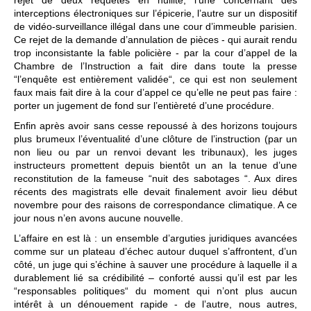
rejet de deux requêtes en nullité, l’une concernant des
interceptions électroniques sur l’épicerie, l’autre sur un dispositif
de vidéo-surveillance illégal dans une cour d’immeuble parisien.
Ce rejet de la demande d’annulation de pièces - qui aurait rendu
trop inconsistante la fable policière - par la cour d’appel de la
Chambre de l’Instruction a fait dire dans toute la presse
“l’enquête est entièrement validée“, ce qui est non seulement
faux mais fait dire à la cour d’appel ce qu’elle ne peut pas faire :
porter un jugement de fond sur l’entièreté d’une procédure.
Enfin après avoir sans cesse repoussé à des horizons toujours
plus brumeux l’éventualité d’une clôture de l’instruction (par un
non lieu ou par un renvoi devant les tribunaux), les juges
instructeurs promettent depuis bientôt un an la tenue d’une
reconstitution de la fameuse “nuit des sabotages “. Aux dires
récents des magistrats elle devait finalement avoir lieu début
novembre pour des raisons de correspondance climatique. A ce
jour nous n’en avons aucune nouvelle.
L’affaire en est là : un ensemble d’arguties juridiques avancées
comme sur un plateau d’échec autour duquel s’affrontent, d’un
côté, un juge qui s’échine à sauver une procédure à laquelle il a
durablement lié sa crédibilité – conforté aussi qu’il est par les
“responsables politiques“ du moment qui n’ont plus aucun
intérêt à un dénouement rapide - de l’autre, nous autres,