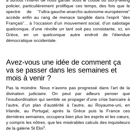
a surtout l’intérêt de nous garder sous le coude du story-telling
policier, particulièrement prolifique ces temps, des fois que le
spectre de “l’ultra-gauche-anarcho-autonome-européenne“
accède enfin au rang de menace tangible dans l’esprit “des
Français“... à l’occasion d’un mouvement social, d’un sabotage
quelconque, d’une révolte un tant soit peu consistante, ici, en
Grèce, en un quelconque autre endroit de l’étendue
démocratique occidentale.
Avez-vous une idée de comment ça
va se passer dans les semaines et
mois à venir ?
Pas la moindre. Nous n’avons pas progressé dans l’art de la
divination judiciaire. On peut par ailleurs penser que
l’insubordination qui semble se propager d’une crise bancaire à
l’autre, d’un plan d’austérité à l’autre, au Royaume-uni, en
Irlande, au Portugal, après la Grèce puis la France ces
dernières semaines, occupera bien plus les esprits et les cœurs,
y compris les nôtres, que les misérables calculs des inquisiteurs
1
de la galerie St Eloi
.