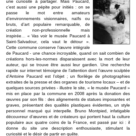
une curiosité à partager. Mais Paucard,
c’est aussi une pépite pour initiés : on se
passe le mot entre amateurs
d’environnements visionnaires, naïfs ou
bruts, d’art populaire remarquable, de
création non-professionnelle mais
inspirée… « Vas voir le musée Paucard à
Saint-Salvadour, cela vaut le détour ».
Cette commune conserve l’œuvre intégrale
de Paucard - une chance incroyable, quand on sait combien de
créations hors-les-normes disparaissent avec la mort de leur
auteur, qui se trouve être aussi leur gardien. Une recherche
rapide sur internet témoigne de l’attention dont l’œuvre sculptée
d’Antoine Paucard est l’objet ; un florilège de photographies
extraites de la presse et des organes de tourisme locaux – et de
quelques sources privées - illustre le site, « le musée Paucard »
mis en place par la commune en 2008 après la donation des
œuvres par son fils : des alignements de statues imposantes et
graves, présentant des qualités plastiques évidentes, un style
personnel marqué qui interpelle. Bruno Montpied, infatigable
découvreur d’œuvres et de créateurs qui portent haut la culture
populaire aux quatre coins de la France, est passé par ici : il
donne du site une description enthousiaste, stimulant la
curiosité et le désir de partir en quête.