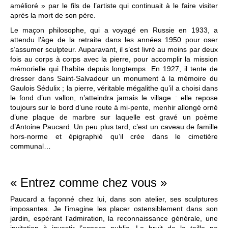
amélioré » par le fils de l’artiste qui continuait à le faire visiter
après la mort de son père.
Le maçon philosophe, qui a voyagé en Russie en 1933, a
attendu l’âge de la retraite dans les années 1950 pour oser
s’assumer sculpteur. Auparavant, il s’est livré au moins par deux
fois au corps à corps avec la pierre, pour accomplir la mission
mémorielle qui l’habite depuis longtemps. En 1927, il tente de
dresser dans Saint-Salvadour un monument à la mémoire du
Gaulois Sédulix ; la pierre, véritable mégalithe qu’il a choisi dans
le fond d’un vallon, n’atteindra jamais le village : elle repose
toujours sur le bord d’une route à mi-pente, menhir allongé orné
d’une plaque de marbre sur laquelle est gravé un poème
d’Antoine Paucard. Un peu plus tard, c’est un caveau de famille
hors-norme et épigraphié qu’il crée dans le cimetière
communal…
« Entrez comme chez vous »
Paucard a façonné chez lui, dans son atelier, ses sculptures
imposantes. Je l’imagine les placer ostensiblement dans son
jardin, espérant l’admiration, la reconnaissance générale, une
invitation à investir l’espace public. Le bruit de la taille ne