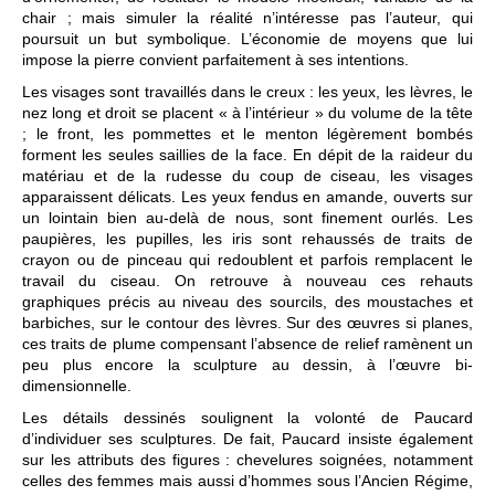
chair ; mais simuler la réalité n’intéresse pas l’auteur, qui
poursuit un but symbolique. L’économie de moyens que lui
impose la pierre convient parfaitement à ses intentions.
Les visages sont travaillés dans le creux : les yeux, les lèvres, le
nez long et droit se placent « à l’intérieur » du volume de la tête
; le front, les pommettes et le menton légèrement bombés
forment les seules saillies de la face. En dépit de la raideur du
matériau et de la rudesse du coup de ciseau, les visages
apparaissent délicats. Les yeux fendus en amande, ouverts sur
un lointain bien au-delà de nous, sont finement ourlés. Les
paupières, les pupilles, les iris sont rehaussés de traits de
crayon ou de pinceau qui redoublent et parfois remplacent le
travail du ciseau. On retrouve à nouveau ces rehauts
graphiques précis au niveau des sourcils, des moustaches et
barbiches, sur le contour des lèvres. Sur des œuvres si planes,
ces traits de plume compensant l’absence de relief ramènent un
peu plus encore la sculpture au dessin, à l’œuvre bi-
dimensionnelle.
Les détails dessinés soulignent la volonté de Paucard
d’individuer ses sculptures. De fait, Paucard insiste également
sur les attributs des figures : chevelures soignées, notamment
celles des femmes mais aussi d’hommes sous l’Ancien Régime,