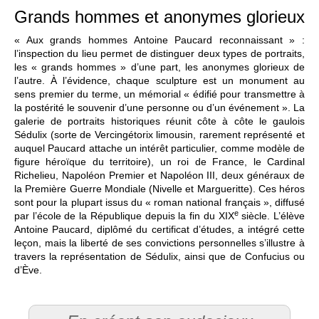
Grands hommes et anonymes glorieux
« Aux grands hommes Antoine Paucard reconnaissant » :
l’inspection du lieu permet de distinguer deux types de portraits,
les « grands hommes » d’une part, les anonymes glorieux de
l’autre. À l’évidence, chaque sculpture est un monument au
sens premier du terme, un mémorial « édifié pour transmettre à
la postérité le souvenir d’une personne ou d’un événement ». La
galerie de portraits historiques réunit côte à côte le gaulois
Sédulix (sorte de Vercingétorix limousin, rarement représenté et
auquel Paucard attache un intérêt particulier, comme modèle de
figure héroïque du territoire), un roi de France, le Cardinal
Richelieu, Napoléon Premier et Napoléon III, deux généraux de
la Première Guerre Mondiale (Nivelle et Margueritte). Ces héros
sont pour la plupart issus du « roman national français », diffusé
e
par l’école de la République depuis la fin du XIX
siècle. L’élève
Antoine Paucard, diplômé du certificat d’études, a intégré cette
leçon, mais la liberté de ses convictions personnelles s’illustre à
travers la représentation de Sédulix, ainsi que de Confucius ou
d’Ève.