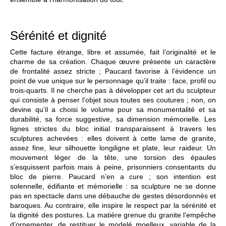
Sérénité et dignité
Cette facture étrange, libre et assumée, fait l’originalité et le
charme de sa création. Chaque œuvre présente un caractère
de frontalité assez stricte ; Paucard favorise à l’évidence un
point de vue unique sur le personnage qu’il traite : face, profil ou
trois-quarts. Il ne cherche pas à développer cet art du sculpteur
qui consiste à penser l’objet sous toutes ses coutures ; non, on
devine qu’il a choisi le volume pour sa monumentalité et sa
durabilité, sa force suggestive, sa dimension mémorielle. Les
lignes strictes du bloc initial transparaissent à travers les
sculptures achevées : elles doivent à cette lame de granite,
assez fine, leur silhouette longiligne et plate, leur raideur. Un
mouvement léger de la tête, une torsion des épaules
s’esquissent parfois mais à peine, prisonniers consentants du
bloc de pierre. Paucard n’en a cure ; son intention est
solennelle, édifiante et mémorielle : sa sculpture ne se donne
pas en spectacle dans une débauche de gestes désordonnés et
baroques. Au contraire, elle inspire le respect par la sérénité et
la dignité des postures. La matière grenue du granite l’empêche
d’ornementer, de restituer le modelé moelleux, variable de la