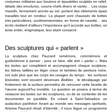
costumes militaires aux boutons et épaulettes sculptés en relief,
détails des encolures, couvre-chefs divers et variés… Les corps
massifs, fermement ancrés au sol, portent des vêtements épais
travaillés tout en rondeur. La plupart sont chaussés de bottes
très particulières, surdimensionnées, en forme de navette… ses
écrits révèlent d’ailleurs l’importance qu’il accorde aux bottes, un
texte entier, énigmatique, leur étant consacré.
Des sculptures qui « parlent »
La sculpture chez Paucard remémore, commémore et
guide/donne à penser ; pour ce faire, elle doit « parler ». Mais
les textes qui complètent et accompagnent chaque sculpture,
les lettres taillées en léger creux et teintées de peinture noire,
ont subi plus que les corps les ravages du temps : les surfaces
lessivées sont souvent devenues illisibles ; le décalquage par
frottement de la surface permettra de retrouver cette facette de
l’œuvre aujourd’hui invisible. La question se posera à terme de
restaurer les textes sur les sculptures, ou de se contenter de les
documenter en parallèle. En créant à Saint-Salvadour un
audacieux panthéon livrant au monde ses messages spirituels,
Antoine Paucard rêvait d’éternité ; il nous lègue un programme