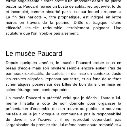
forme angoissante : tirant profit d’un imposant débris de pierre
biscornu, Paucard réalise un buste de soldat recroquevillé, tordu
et incomplet, comme absorbé par le sol sur lequel il repose. «
La fin des haricots », titre prophétique, est indiqué en lettre
noires en travers de la poitrine. Drôle et tragique, d’une
efficacité visuelle redoutable, terriblement poignant. Une
sculpture que l’on n’oublie pas aisément.
Le musée Paucard
Depuis quelques années, le musée Paucard existe sous ce
préau d’école mais son mystère semble encore entier. Pas de
panneaux explicatifs, de cartels, ni de mise en contexte. Juste
les œuvres alignées, reposant par terre, et au fond deux têtes
schématiques posées sur des billes de bois dans une mise en
scène étrangement contemporaine.
Un musée Paucard a précédé celui que je décris ; l’auteur lui-
même l’installa à côté de son domicile pour organiser la
présentation d’ensemble de son œuvre au public. Le nouveau
musée a vu le jour lorsque la commune a pris la responsabilité
du devenir de l’œuvre ; il ne reproduit cependant pas
l’organisation du premier site, lui-même sans doute remanié et «