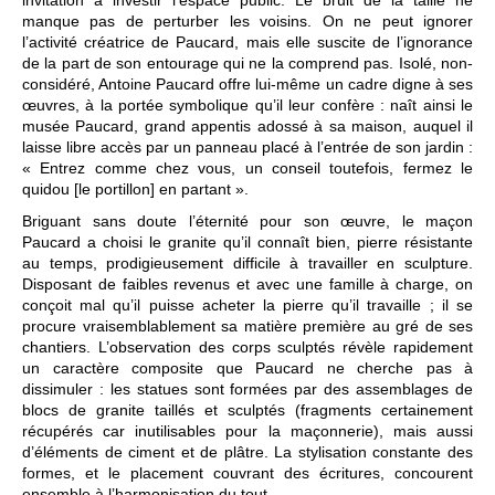
manque pas de perturber les voisins. On ne peut ignorer
l’activité créatrice de Paucard, mais elle suscite de l’ignorance
de la part de son entourage qui ne la comprend pas. Isolé, non-
considéré, Antoine Paucard offre lui-même un cadre digne à ses
œuvres, à la portée symbolique qu’il leur confère : naît ainsi le
musée Paucard, grand appentis adossé à sa maison, auquel il
laisse libre accès par un panneau placé à l’entrée de son jardin :
« Entrez comme chez vous, un conseil toutefois, fermez le
quidou [le portillon] en partant ».
Briguant sans doute l’éternité pour son œuvre, le maçon
Paucard a choisi le granite qu’il connaît bien, pierre résistante
au temps, prodigieusement difficile à travailler en sculpture.
Disposant de faibles revenus et avec une famille à charge, on
conçoit mal qu’il puisse acheter la pierre qu’il travaille ; il se
procure vraisemblablement sa matière première au gré de ses
chantiers. L’observation des corps sculptés révèle rapidement
un caractère composite que Paucard ne cherche pas à
dissimuler : les statues sont formées par des assemblages de
blocs de granite taillés et sculptés (fragments certainement
récupérés car inutilisables pour la maçonnerie), mais aussi
d’éléments de ciment et de plâtre. La stylisation constante des
formes, et le placement couvrant des écritures, concourent
ensemble à l’harmonisation du tout.