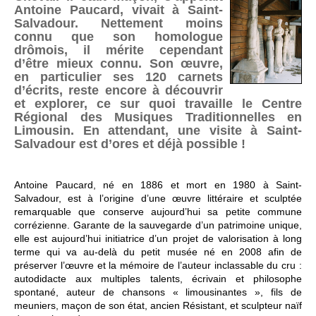
Antoine Paucard, vivait à Saint-
Salvadour. Nettement moins
connu que son homologue
drômois, il mérite cependant
d’être mieux connu. Son œuvre,
en particulier ses 120 carnets
d’écrits, reste encore à découvrir
et explorer, ce sur quoi travaille le Centre
Régional des Musiques Traditionnelles en
Limousin. En attendant, une visite à Saint-
Salvadour est d’ores et déjà possible !
Antoine Paucard, né en 1886 et mort en 1980 à Saint-
Salvadour, est à l’origine d’une œuvre littéraire et sculptée
remarquable que conserve aujourd’hui sa petite commune
corrézienne. Garante de la sauvegarde d’un patrimoine unique,
elle est aujourd’hui initiatrice d’un projet de valorisation à long
terme qui va au-delà du petit musée né en 2008 afin de
préserver l’œuvre et la mémoire de l’auteur inclassable du cru :
autodidacte aux multiples talents, écrivain et philosophe
spontané, auteur de chansons « limousinantes », fils de
meuniers, maçon de son état, ancien Résistant, et sculpteur naïf