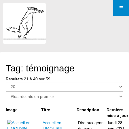
Tag: témoignage
Résultats 21 à 40 sur 59
Page 2 sur 3
Image
Titre
Description
Dernière
mise à jour
Accueil en
Dire aux gens
lundi 28
LIMOUSIN,
de venir
juin 2021