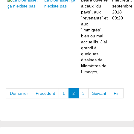
La biomasse, ça
Lettre ouverte
mercredi 5
n'existe pas
à ceux “du
septembre
pays“, aux
2018
“revenants“ et
09:20
aux
“immigrés“
bien ou mal
accueillis. J’ai
grandi à
quelques
dizaines de
kilomètres de
Limoges, ...
Démarrer
Précédent
1
2
3
Suivant
Fin