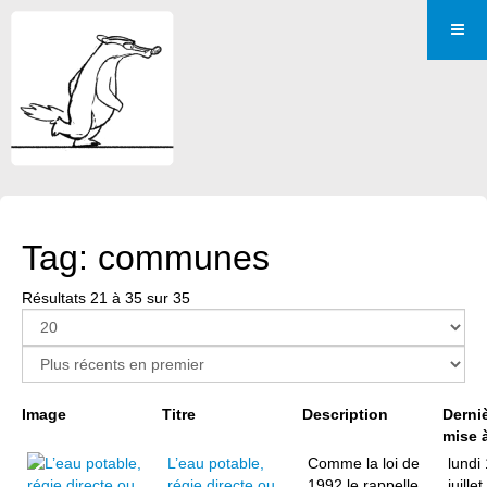
Tag: communes
Résultats 21 à 35 sur 35
Page 2 sur 2
Image
Titre
Description
Derni
mise à
L’eau potable,
Comme la loi de
lundi 
régie directe ou
1992 le rappelle,
juille