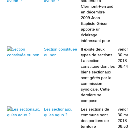
avenir ?
soutenue à
Clermont-Ferrand
en décembre
2009 Jean
Baptiste Grison
apporte un
éclairage
intéressant pour ...
Section constituée
Il existe deux
vendr
ou non
types de sections.
30 m
La section
2018
constituée dont les
08:44
biens sectionaux
sont gérés par la
commission
syndicale. Cette
dernière se
compose ...
Les sectionaux,
Les sections de
vendr
qu’es aquo ?
commune sont
30 m
des portions de
2018
territoire
08:53