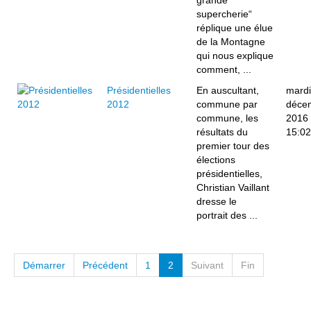
grande
supercherie“
réplique une élue
de la Montagne
qui nous explique
comment, ...
Présidentielles
En auscultant,
mardi
2012
commune par
déce
commune, les
2016
résultats du
15:02
premier tour des
élections
présidentielles,
Christian Vaillant
dresse le
portrait des ...
Démarrer
Précédent
1
2
Suivant
Fin