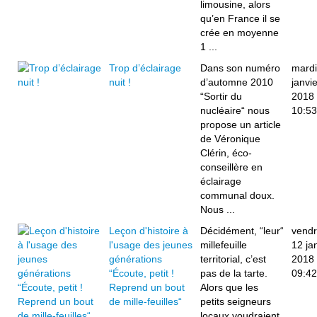
limousine, alors
qu’en France il se
crée en moyenne
1 ...
Trop d’éclairage
Dans son numéro
mardi
nuit !
d’automne 2010
janvie
“Sortir du
2018
nucléaire“ nous
10:53
propose un article
de Véronique
Clérin, éco-
conseillère en
éclairage
communal doux.
Nous ...
Leçon d'histoire à
Décidément, “leur“
vendr
l'usage des jeunes
millefeuille
12 ja
générations
territorial, c’est
2018
“Écoute, petit !
pas de la tarte.
09:42
Reprend un bout
Alors que les
de mille-feuilles“
petits seigneurs
locaux voudraient