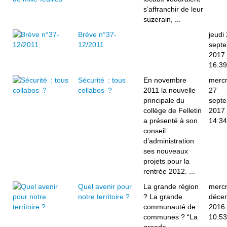
s’affranchir de leur
suzerain, ...
Brève n°37-
jeudi
12/2011
sept
2017
16:39
Sécurité : tous
En novembre
mercr
collabos ?
2011 la nouvelle
27
principale du
sept
collège de Felletin
2017
a présenté à son
14:34
conseil
d’administration
ses nouveaux
projets pour la
rentrée 2012. ...
Quel avenir pour
La grande région
mercr
notre territoire ?
? La grande
déce
communauté de
2016
communes ? “La
10:53