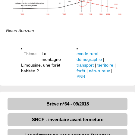
Ninon Bonzom
La
exode rural
|
Thème
montagne
démographie
|
Limousine, une forêt
transport
|
territoire
|
habitée ?
forêt
|
néo-ruraux
|
PNR
Brève n°64 - 09/2018
SNCF : inventaire avant fermeture