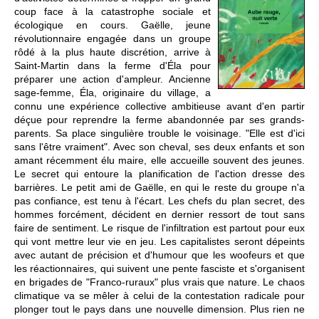
coup face à la catastrophe sociale et
écologique en cours. Gaëlle, jeune
révolutionnaire engagée dans un groupe
rôdé à la plus haute discrétion, arrive à
Saint-Martin dans la ferme d'Éla pour
préparer une action d'ampleur. Ancienne
sage-femme, Éla, originaire du village, a
connu une expérience collective ambitieuse avant d'en partir
déçue pour reprendre la ferme abandonnée par ses grands-
parents. Sa place singulière trouble le voisinage. "Elle est d'ici
sans l'être vraiment". Avec son cheval, ses deux enfants et son
amant récemment élu maire, elle accueille souvent des jeunes.
Le secret qui entoure la planification de l'action dresse des
barrières. Le petit ami de Gaëlle, en qui le reste du groupe n'a
pas confiance, est tenu à l'écart. Les chefs du plan secret, des
hommes forcément, décident en dernier ressort de tout sans
faire de sentiment. Le risque de l'infiltration est partout pour eux
qui vont mettre leur vie en jeu. Les capitalistes seront dépeints
avec autant de précision et d'humour que les woofeurs et que
les réactionnaires, qui suivent une pente fasciste et s'organisent
en brigades de "Franco-ruraux" plus vrais que nature. Le chaos
climatique va se mêler à celui de la contestation radicale pour
plonger tout le pays dans une nouvelle dimension. Plus rien ne