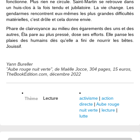
fonctionne. Plus rien ne circule. Saint-Martin se retrouve dans
un huis-clos à la fois tendu et jubilatoire. La vie change. Les
gendarmes rencontrent eux-mêmes les plus grandes difficultés
matérielles, c'est drôle et cela donne envie.
Phare de clairvoyance au milieu des égarements des uns et des
autres, Éla pare au plus pressé, dose ses efforts. Elle panse les
plaies des humains dès qu'elle a fini de nourrir les bêtes.
Jouissif.
Yann Bureller
"Aube rouge nuit verte", de Maëlle Jocce, 304 pages, 15 euros,
TheBookEdition.com, décembre 2022
Lecture
activisme
|
action
Thème
directe
|
Aube rouge
nuit verte
|
lecture
|
lutte