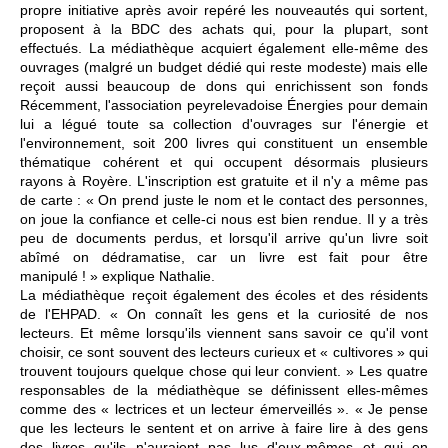
propre initiative après avoir repéré les nouveautés qui sortent,
proposent à la BDC des achats qui, pour la plupart, sont
effectués. La médiathèque acquiert également elle-même des
ouvrages (malgré un budget dédié qui reste modeste) mais elle
reçoit aussi beaucoup de dons qui enrichissent son fonds
Récemment, l'association peyrelevadoise Énergies pour demain
lui a légué toute sa collection d'ouvrages sur l'énergie et
l'environnement, soit 200 livres qui constituent un ensemble
thématique cohérent et qui occupent désormais plusieurs
rayons à Royère. L'inscription est gratuite et il n'y a même pas
de carte : « On prend juste le nom et le contact des personnes,
on joue la confiance et celle-ci nous est bien rendue. Il y a très
peu de documents perdus, et lorsqu'il arrive qu'un livre soit
abîmé on dédramatise, car un livre est fait pour être
manipulé ! » explique Nathalie.
La médiathèque reçoit également des écoles et des résidents
de l'EHPAD. « On connaît les gens et la curiosité de nos
lecteurs. Et même lorsqu'ils viennent sans savoir ce qu'il vont
choisir, ce sont souvent des lecteurs curieux et « cultivores » qui
trouvent toujours quelque chose qui leur convient. » Les quatre
responsables de la médiathèque se définissent elles-mêmes
comme des « lectrices et un lecteur émerveillés ». « Je pense
que les lecteurs le sentent et on arrive à faire lire à des gens
des livres qu'ils n'auraient pas lus d'eux-mêmes et qui en