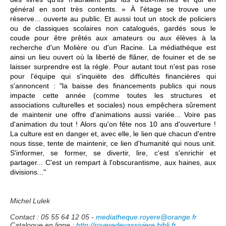
général en sont très contents. » À l'étage se trouve une
réserve... ouverte au public. Et aussi tout un stock de policiers
ou de classiques scolaires non catalogués, gardés sous le
coude pour être prêtés aux amateurs ou aux élèves à la
recherche d'un Molière ou d'un Racine. La médiathèque est
ainsi un lieu ouvert où la liberté de flâner, de fouiner et de se
laisser surprendre est la règle. Pour autant tout n'est pas rose
pour l'équipe qui s'inquiète des difficultés financières qui
s'annoncent : "la baisse des financements publics qui nous
impacte cette année (comme toutes les structures et
associations culturelles et sociales) nous empêchera sûrement
de maintenir une offre d'animations aussi variée... Voire pas
d'animation du tout ! Alors qu'on fête nos 10 ans d'ouverture !
La culture est en danger et, avec elle, le lien que chacun d'entre
nous tisse, tente de maintenir, ce lien d'humanité qui nous unit.
S'informer, se former, se divertir, lire, c'est s'enrichir et
partager... C'est un rempart à l'obscurantisme, aux haines, aux
divisions..."
Michel Lulek
Contact : 05 55 64 12 05 -
mediatheque.royere@orange.fr
Catalogue en ligne :
http://royeredevassiviere.bibli.fr