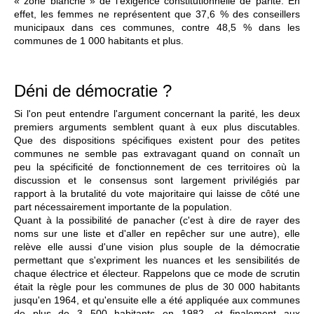
« zone blanche » de l'exigence constitutionnelle de parité. En
effet, les femmes ne représentent que 37,6 % des conseillers
municipaux dans ces communes, contre 48,5 % dans les
communes de 1 000 habitants et plus.
Déni de démocratie ?
Si l'on peut entendre l'argument concernant la parité, les deux
premiers arguments semblent quant à eux plus discutables.
Que des dispositions spécifiques existent pour des petites
communes ne semble pas extravagant quand on connaît un
peu la spécificité de fonctionnement de ces territoires où la
discussion et le consensus sont largement privilégiés par
rapport à la brutalité du vote majoritaire qui laisse de côté une
part nécessairement importante de la population.
Quant à la possibilité de panacher (c'est à dire de rayer des
noms sur une liste et d'aller en repêcher sur une autre), elle
relève elle aussi d'une vision plus souple de la démocratie
permettant que s'expriment les nuances et les sensibilités de
chaque électrice et électeur. Rappelons que ce mode de scrutin
était la règle pour les communes de plus de 30 000 habitants
jusqu'en 1964, et qu'ensuite elle a été appliquée aux communes
de plus de 3 500 habitants en 1982, et finalement aux