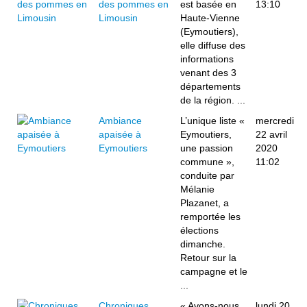
des pommes en
est basée en
13:10
Limousin
Haute-Vienne
(Eymoutiers),
elle diffuse des
informations
venant des 3
départements
de la région. ...
Ambiance
L’unique liste «
mercredi
apaisée à
Eymoutiers,
22 avril
Eymoutiers
une passion
2020
commune »,
11:02
conduite par
Mélanie
Plazanet, a
remportée les
élections
dimanche.
Retour sur la
campagne et le
...
Chroniques
« Avons-nous
lundi 20