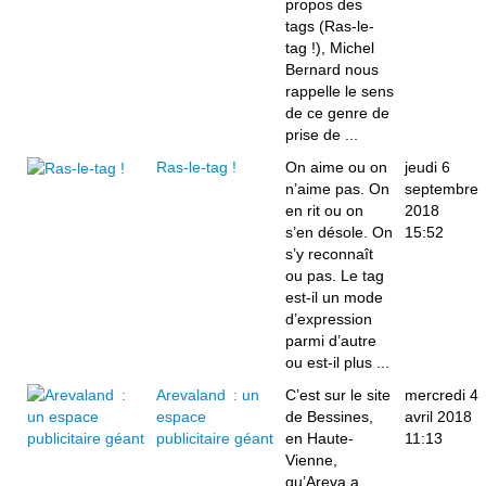
propos des
tags (Ras-le-
tag !), Michel
Bernard nous
rappelle le sens
de ce genre de
prise de ...
Ras-le-tag !
On aime ou on
jeudi 6
n’aime pas. On
septembre
en rit ou on
2018
s’en désole. On
15:52
s’y reconnaît
ou pas. Le tag
est-il un mode
d’expression
parmi d’autre
ou est-il plus ...
Arevaland : un
C’est sur le site
mercredi 4
espace
de Bessines,
avril 2018
publicitaire géant
en Haute-
11:13
Vienne,
qu’Areva a