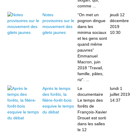
slogan, qui,
comme ...
Notes
“On met un
jeudi 12
provisoires sur le
pognon dingue
décembre
mouvement des
dans les
2019
gilets jaunes
minima sociaux
10:30
et les gens sont
quand même
pauvres“
Emmanuel
Macron, juin
2018 “Travail,
famille, pâtes,
riz“. ...
Après le temps
Le
lundi 1
des forêts, la
documentaire
juillet 2019
filière-forêt-bois
Le temps des
14:37
esquive le temps
forêts de
du débat
François-Xavier
Drouet est sorti
dans les salles
le 12