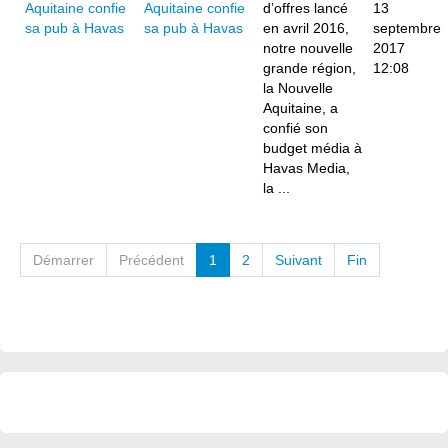
Aquitaine confie
d’offres lancé
13
sa pub à Havas
en avril 2016,
septembre
notre nouvelle
2017
grande région,
12:08
la Nouvelle
Aquitaine, a
confié son
budget média à
Havas Media,
la ...
Démarrer
Précédent
1
2
Suivant
Fin