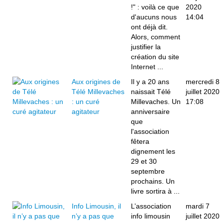
!" : voilà ce que
2020
d'aucuns nous
14:04
ont déjà dit.
Alors, comment
justifier la
création du site
Internet ...
Aux origines de
Il y a 20 ans
mercredi 8
Télé Millevaches
naissait Télé
juillet 2020
: un curé
Millevaches. Un
17:08
agitateur
anniversaire
que
l'association
fêtera
dignement les
29 et 30
septembre
prochains. Un
livre sortira à ...
Info Limousin, il
L’association
mardi 7
n’y a pas que
info limousin
juillet 2020