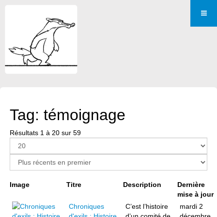
Tag: témoignage
Résultats 1 à 20 sur 59
Page 1 sur 3
Image
Titre
Description
Dernière
mise à jour
Chroniques
C’est l’histoire
mardi 2
d'exils : Histoire
d’un comité de
décembre