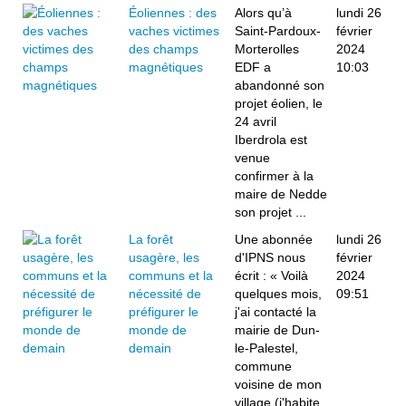
Éoliennes : des
Alors qu’à
lundi 26
vaches victimes
Saint-Pardoux-
février
des champs
Morterolles
2024
magnétiques
EDF a
10:03
abandonné son
projet éolien, le
24 avril
Iberdrola est
venue
confirmer à la
maire de Nedde
son projet ...
La forêt
Une abonnée
lundi 26
usagère, les
d'IPNS nous
février
communs et la
écrit : « Voilà
2024
nécessité de
quelques mois,
09:51
préfigurer le
j'ai contacté la
monde de
mairie de Dun-
demain
le-Palestel,
commune
voisine de mon
village (j'habite