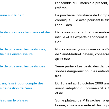
l'ensemble du Limousin à présent,
rivières, ...
rune sur le parc
La porcherie industrielle de Domps
chronique. Elle avait pourtant le tri
l'appui des ...
fe du côte des chaudières et des
Dans son numéro du 29 décembre 2
 !
intitulé «Des experts dénoncent la 
Cet ...
e de plus avec les pesticides,
Nous commençons ici une série d’a
tie : les envahisseurs
de Saint-Martin-Château, consacr
qu’ils font ...
e de plus avec les pesticides
3ème partie - Les pesticides dang
sont-ils dangereux pour les enfant
très ...
usin, laissé pour compte des
Du 15 avril au 15 octobre 2008 une
es de gestion de l’eau
avant l’adoption du nouveau SDA
et de ...
l’eau sur le plateau
Sur le plateau de Millevaches, la 
bonne, voire excellente et des popul