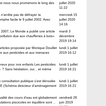
 si nous nous promenons le long des
juillet 2020
11:22
 n'arrête pas de défrayer la
mercredi 15
omphe facile le 9 juillet 2002. Avec
juillet 2020
14:16
007, Le Monde a publié une article
mardi 3
pollution due aux chaufferies à bois».
décembre
2019 19:14
rticles proposée par Monique Douillet
lundi 1 juillet
ée aux pesticides et aux menaces
2019 16:12
ereux pour nos enfants Les pesticides
lundi 1 juillet
s ? Sans hésitation, oui... et même
2019 16:21
 consultation publique s’est déroulée
lundi 1 juillet
GE (Schéma directeur d’aménagement
2019 16:21
qualité des cours d’eau est globalement
vendredi 28
ations piscicoles en équilibre sont ...
juin 2019