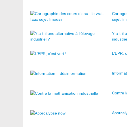
Cartogra
sujet li
Y-a-t-il 
industrie
L’EPR, c’
Informat
Contre l
Aporcal