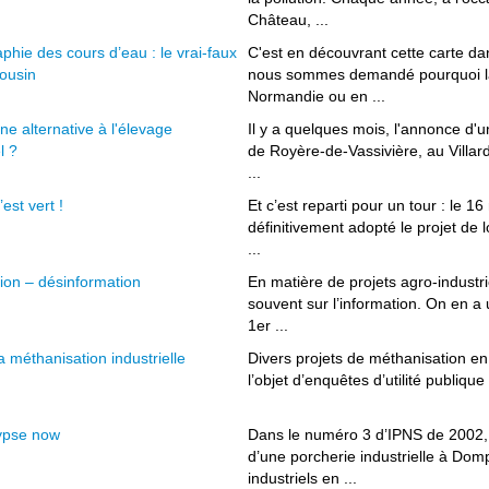
Château, ...
phie des cours d’eau : le vrai-faux
C'est en découvrant cette carte da
mousin
nous sommes demandé pourquoi l
Normandie ou en ...
une alternative à l'élevage
Il y a quelques mois, l'annonce d'
l ?
de Royère-de-Vassivière, au Villard
...
est vert !
Et c’est reparti pour un tour : le 
définitivement adopté le projet de 
...
ion – désinformation
En matière de projets agro-industr
souvent sur l’information. On en a 
1er ...
a méthanisation industrielle
Divers projets de méthanisation en
l’objet d’enquêtes d’utilité publique
ypse now
Dans le numéro 3 d’IPNS de 2002, 
d’une porcherie industrielle à Do
industriels en ...