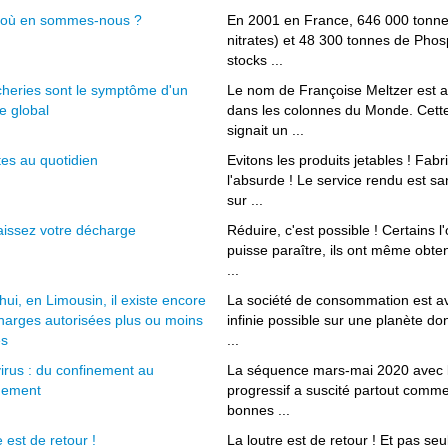
s où en sommes-nous ?
En 2001 en France, 646 000 tonne
nitrates) et 48 300 tonnes de Phos
stocks ...
cheries sont le symptôme d'un
Le nom de Françoise Meltzer est 
e global
dans les colonnes du Monde. Cette 
signait un ...
es au quotidien
Evitons les produits jetables ! Fabr
l'absurde ! Le service rendu est 
sur ...
issez votre décharge
Réduire, c'est possible ! Certains l'
puisse paraître, ils ont même obte
...
hui, en Limousin, il existe encore
La société de consommation est ave
harges autorisées plus ou moins
infinie possible sur une planète do
es
...
irus : du confinement au
La séquence mars-mai 2020 avec l
nement
progressif a suscité partout commen
bonnes ...
e est de retour !
La loutre est de retour ! Et pas se