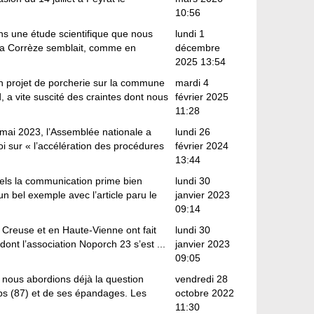
10:56
ns une étude scientifique que nous
lundi 1
a Corrèze semblait, comme en
décembre
2025 13:54
un projet de porcherie sur la commune
mardi 4
, a vite suscité des craintes dont nous
février 2025
11:28
16 mai 2023, l’Assemblée nationale a
lundi 26
loi sur « l’accélération des procédures
février 2024
13:44
iels la communication prime bien
lundi 30
un bel exemple avec l’article paru le
janvier 2023
09:14
 Creuse et en Haute-Vienne ont fait
lundi 30
 dont l’association Noporch 23 s’est ...
janvier 2023
09:05
nous abordions déjà la question
vendredi 28
mps (87) et de ses épandages. Les
octobre 2022
11:30