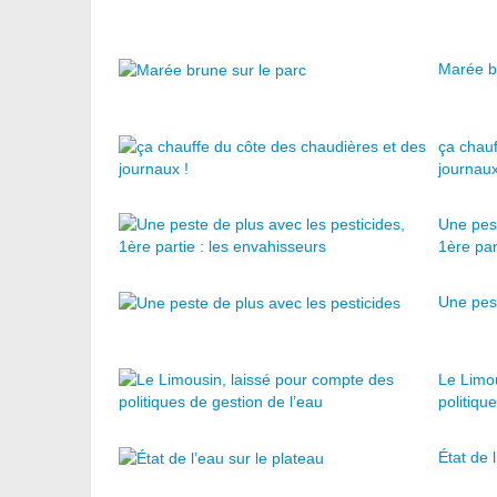
Marée b
ça chauf
journaux
Une pest
1ère par
Une pest
Le Limo
politiqu
État de 