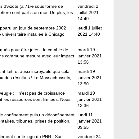
s d’Azote (à 71% sous forme de
vendredi 2
phore sont partis en mer. De plus, les
juillet 2021
14:40
apparu un jour de septembre 2002
jeudi 1 juillet
universitaire installée à Chicago
2021 14:40
iqués pour être jetés : le comble de
mardi 19
sans commune mesure avec leur impact
janvier 2021
13:56
ont fait, et aussi incroyable que cela
mardi 19
nu des résultats ! Le Massachussets,
janvier 2021
13:50
ugle : il n'est pas de croissance
mardi 19
nt les ressources sont limitées. Nous
janvier 2021
13:36
e confinement puis un déconfinement
lundi 11
taires, tribunes, prises de position,
janvier 2021
09:55
ulement sur le logo du PNR ! Sur
vendredi 24