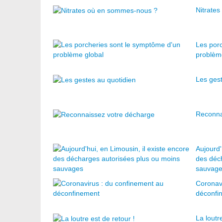
Nitrate
Les por
problèm
Les gest
Reconna
Aujourd'
des déc
sauvag
Coronav
déconfi
La loutr