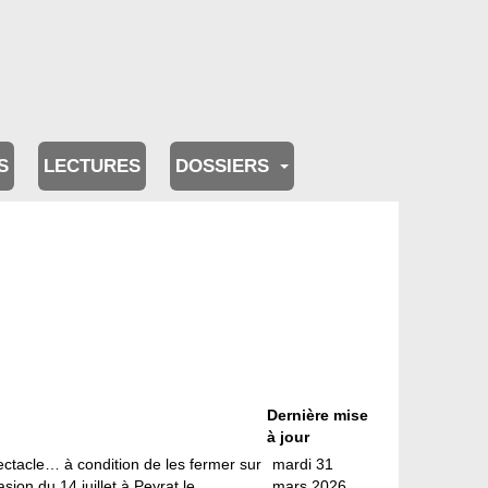
S
LECTURES
DOSSIERS
Dernière mise
à jour
ctacle… à condition de les fermer sur
mardi 31
sion du 14 juillet à Peyrat le
mars 2026