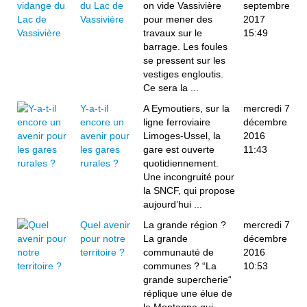
du Lac de
on vide Vassivière
septembre
Vassivière
pour mener des
2017
travaux sur le
15:49
barrage. Les foules
se pressent sur les
vestiges engloutis.
Ce sera la ...
Y-a-t-il
A Eymoutiers, sur la
mercredi 7
encore un
ligne ferroviaire
décembre
avenir pour
Limoges-Ussel, la
2016
les gares
gare est ouverte
11:43
rurales ?
quotidiennement.
Une incongruité pour
la SNCF, qui propose
aujourd’hui ...
Quel avenir
La grande région ?
mercredi 7
pour notre
La grande
décembre
territoire ?
communauté de
2016
communes ? “La
10:53
grande supercherie“
réplique une élue de