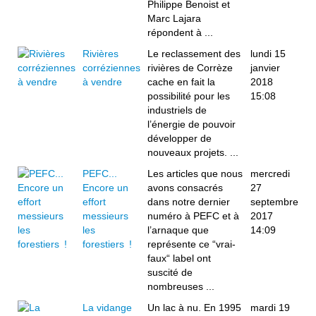
Philippe Benoist et
Marc Lajara
répondent à ...
Rivières
Le reclassement des
lundi 15
corréziennes
rivières de Corrèze
janvier
à vendre
cache en fait la
2018
possibilité pour les
15:08
industriels de
l’énergie de pouvoir
développer de
nouveaux projets. ...
PEFC...
Les articles que nous
mercredi
Encore un
avons consacrés
27
effort
dans notre dernier
septembre
messieurs
numéro à PEFC et à
2017
les
l’arnaque que
14:09
forestiers !
représente ce “vrai-
faux“ label ont
suscité de
nombreuses ...
La vidange
Un lac à nu. En 1995
mardi 19