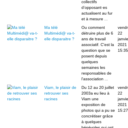
collectifs
d’opposant·es
actualisent au fur
et à mesure ...
Ma télé
Ou comment
vendr
Multimédi@ va-t-
détruire plus de 6
22
elle disparaitre ?
ans de travail
janvie
associatif. C'est la
2021
question que se
15:35
posent depuis
quelques
semaines les
responsables de
l'association ...
Viam, le plaisir de
Du 12 au 20 juillet
vendr
retrouver ses
2003a eu lieu à
22
racines
Viam une
janvie
exposition de
2021
photos qui a pu se
15:27
concrétiser grâce
à quelques
bénévoles qui ont