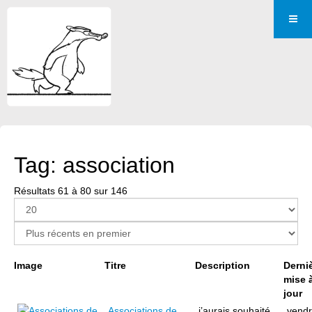
Tag: association
Résultats 61 à 80 sur 146
Page 4 sur 8
Image
Titre
Description
Derni
mise 
jour
Associations de
j’aurais souhaité
vendr