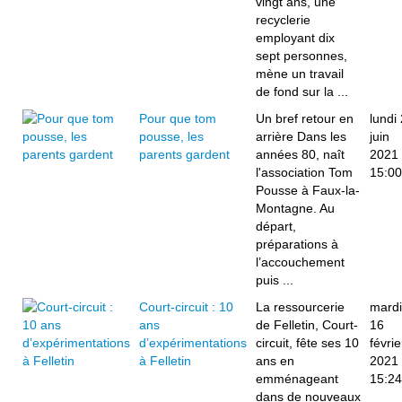
vingt ans, une
recyclerie
employant dix
sept personnes,
mène un travail
de fond sur la ...
Pour que tom
Un bref retour en
lundi
pousse, les
arrière Dans les
juin
parents gardent
années 80, naît
2021
l'association Tom
15:00
Pousse à Faux-la-
Montagne. Au
départ,
préparations à
l’accouchement
puis ...
Court-circuit : 10
La ressourcerie
mardi
ans
de Felletin, Court-
16
d’expérimentations
circuit, fête ses 10
févrie
à Felletin
ans en
2021
emménageant
15:24
dans de nouveaux