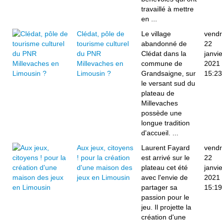
travaillé à mettre
en ...
Clédat, pôle de
Le village
vendr
tourisme culturel
abandonné de
22
du PNR
Clédat dans la
janvie
Millevaches en
commune de
2021
Limousin ?
Grandsaigne, sur
15:23
le versant sud du
plateau de
Millevaches
possède une
longue tradition
d'accueil. ...
Aux jeux, citoyens
Laurent Fayard
vendr
! pour la création
est arrivé sur le
22
d'une maison des
plateau cet été
janvie
jeux en Limousin
avec l'envie de
2021
partager sa
15:19
passion pour le
jeu. Il projette la
création d'une