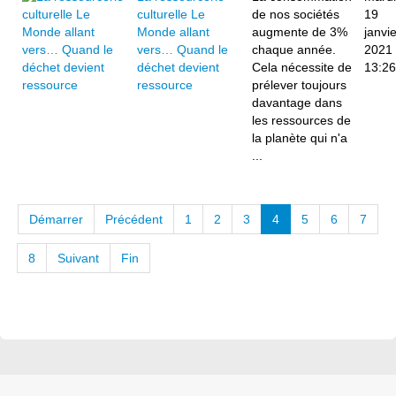
culturelle Le
de nos sociétés
19
Monde allant
augmente de 3%
janvie
vers… Quand le
chaque année.
2021
déchet devient
Cela nécessite de
13:26
ressource
prélever toujours
davantage dans
les ressources de
la planète qui n'a
...
Démarrer
Précédent
1
2
3
4
5
6
7
8
Suivant
Fin