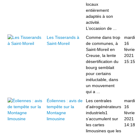
locaux
entièrement
adaptés à son
activité.
L’occasion de ...
Les Tisserands à
Comme dans trop
mardi
Saint-Moreil
de communes, à
16
Saint-Moreil en
févrie
Creuse, la lente
2021
désertification du
15:15
bourg semblait
pour certains
inéluctable, dans
un mouvement
qui a ...
Éoliennes : avis de
Les centrales
mardi
tempête sur la
d’aérogénérateurs
16
Montagne
industriels1
févrie
limousine
s’accumulent sur
2021
les cartes
14:18
limousines que les