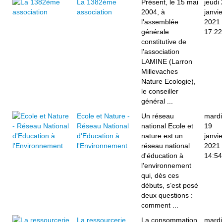
La 1382ème
Présent, le 15 mai
jeudi
association
2004, à
janvie
l'assemblée
2021
générale
17:22
constitutive de
l'association
LAMINE (Larron
Millevaches
Nature Ecologie),
le conseiller
général ...
Ecole et Nature -
Un réseau
mardi
Réseau National
national Ecole et
19
d'Education à
nature est un
janvie
l'Environnement
réseau national
2021
d'éducation à
14:54
l'environnement
qui, dès ces
débuts, s’est posé
deux questions :
comment ...
La ressourcerie
La consommation
mardi