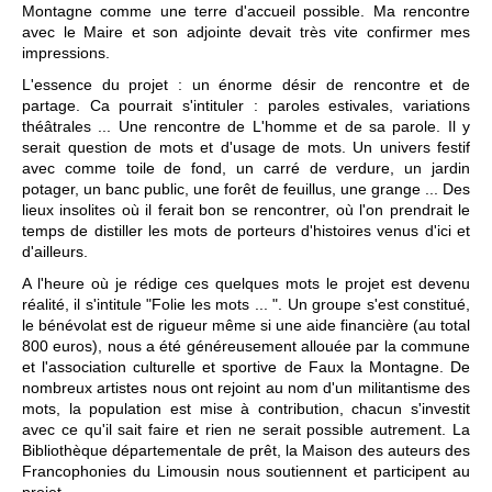
Montagne comme une terre d'accueil possible. Ma rencontre
avec le Maire et son adjointe devait très vite confirmer mes
impressions.
L'essence du projet : un énorme désir de rencontre et de
partage. Ca pourrait s'intituler : paroles estivales, variations
théâtrales ... Une rencontre de L'homme et de sa parole. Il y
serait question de mots et d'usage de mots. Un univers festif
avec comme toile de fond, un carré de verdure, un jardin
potager, un banc public, une forêt de feuillus, une grange ... Des
lieux insolites où il ferait bon se rencontrer, où l'on prendrait le
temps de distiller les mots de porteurs d'histoires venus d'ici et
d'ailleurs.
A l'heure où je rédige ces quelques mots le projet est devenu
réalité, il s'intitule "Folie les mots ... ". Un groupe s'est constitué,
le bénévolat est de rigueur même si une aide financière (au total
800 euros), nous a été généreusement allouée par la commune
et l'association culturelle et sportive de Faux la Montagne. De
nombreux artistes nous ont rejoint au nom d'un militantisme des
mots, la population est mise à contribution, chacun s'investit
avec ce qu'il sait faire et rien ne serait possible autrement. La
Bibliothèque départementale de prêt, la Maison des auteurs des
Francophonies du Limousin nous soutiennent et participent au