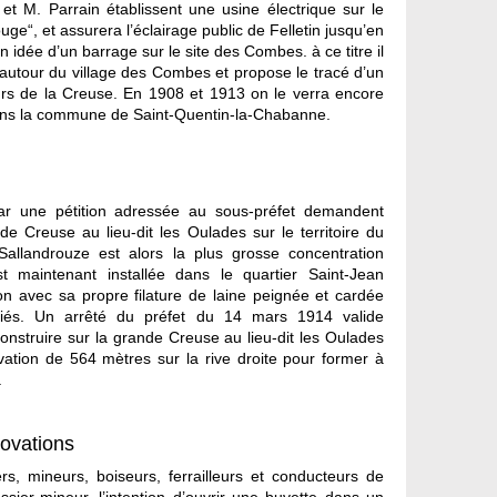
et M. Parrain établissent une usine électrique sur le
uge“, et assurera l’éclairage public de Felletin jusqu’en
idée d’un barrage sur le site des Combes. à ce titre il
utour du village des Combes et propose le tracé d’un
rs de la Creuse. En 1908 et 1913 on le verra encore
 dans la commune de Saint-Quentin-la-Chabanne.
ar une pétition adressée au sous-préfet demandent
de Creuse au lieu-dit les Oulades sur le territoire du
allandrouze est alors la plus grosse concentration
est maintenant installée dans le quartier Saint-Jean
on avec sa propre filature de laine peignée et cardée
ariés. Un arrêté du préfet du 14 mars 1914 valide
onstruire sur la grande Creuse au lieu-dit les Oulades
ation de 564 mètres sur la rive droite pour former à
.
novations
, mineurs, boiseurs, ferrailleurs et conducteurs de