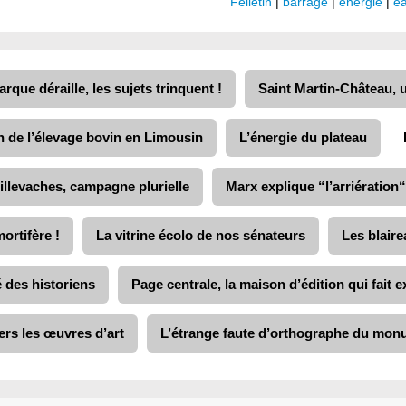
Felletin
|
barrage
|
énergie
|
e
rque déraille, les sujets trinquent !
Saint Martin-Château, 
ion de l’élevage bovin en Limousin
L’énergie du plateau
illevaches, campagne plurielle
Marx explique “l’arriération
ortifère !
La vitrine écolo de nos sénateurs
Les blaire
é des historiens
Page centrale, la maison d’édition qui fait e
ers les œuvres d’art
L’étrange faute d’orthographe du mo