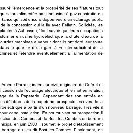
 assuré l’émergence et la prospérité de ses filatures tout
rique alors alimentée par une usine à gaz construite en
rtance qui soit encore dépourvue d’un éclairage public
 la concession qui la lie avec Felletin. Sollicités, les
mplantés à Aubusson, “font savoir que leurs occupations
nsformer en usine hydroélectrique la chute d’eau de la
lourdes machines à vapeur dont ils ont doté leur toute
ns le quartier de la gare à Felletin sollicitent de la
hines et l’étendre éventuellement à l’alimentation de
 Arsène Parrain, ingénieur civil, originaire de Guéret et
oncession de l’éclairage électrique et le met en relation
arrage de la Papeterie. Cependant dès son entrée en
ons délabrées de la papeterie, prospecte les rives de la
oélectrique à partir d’un nouveau barrage. Très vite il
ur cette installation. En poursuivant sa prospection il
section des Combes et de Bost-les-Combes en bordure
icipal en juin 1903 il soumet le projet d’établissement
n barrage au lieu-dit Bost-les-Combes. Finalement, en