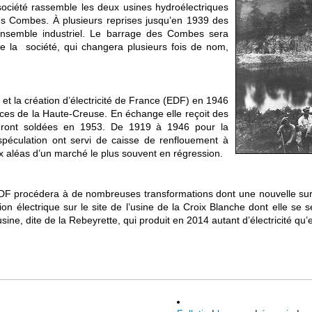
société rassemble les deux usines hydroélectriques
es Combes. À plusieurs reprises jusqu’en 1939 des
 ensemble industriel. Le barrage des Combes sera
e la société, qui changera plusieurs fois de nom,
e et la création d’électricité de France (EDF) en 1946
rices de la Haute-Creuse. En échange elle reçoit des
seront soldées en 1953. De 1919 à 1946 pour la
spéculation ont servi de caisse de renflouement à
x aléas d’un marché le plus souvent en régression.
EDF procédera à de nombreuses transformations dont une nouvelle suré
ction électrique sur le site de l’usine de la Croix Blanche dont elle s
sine, dite de la Rebeyrette, qui produit en 2014 autant d’électricité q