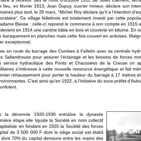
aire à recevoir dès le mois d’octobre 1912 de Jules Clément, terras
ieu, en février 1913, Jean Dupuy, ouvrier mineur, déclare son inte
ines plus tard, le 28 mars, “Michel Roy déclare qu’il a l’intention d’e
ataire“. Ce village felletinois est totalement investi par cette popu
Madame Biesse ; celle-ci reprend le commerce à son compte en 1915 et l
devient en 1914 une cantine bâtie en bois et couverte en bitume. En oc
e baraquement en planches mais cette fois couvert en ardoises. Malgré
ier exceptionnel.
 mise en route du barrage des Combes à Felletin avec sa centrale hyd
s Sallandrouze pour assurer l’éclairage et les besoins de forces mot
u service hydraulique des Ponts et Chaussées de la Creuse on a
litaires s’intéresse à cette nouvelle ressource énergétique et fait
remier rehaussement pour porter la hauteur du barrage à 17 mètres e
ironnantes. C’est ainsi qu’en 1922, à l’initiative du sous-préfet d’Aubu
Confolent.
ns la décennie 1920-1930 entraîne la dynastie
ière étape elle liquide la Société en nom collectif
apitaliste en fondant en 1925 la Société des forces
tal de 3 500 000 F dont le siège social est établi
et dont 70% du capital demeure entre les mains des