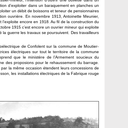
sier-mineur, l’intention d’ouvrir une buvette dans un
ntion d’exploiter dans un baraquement en planches un
xploiter un débit de boissons et teneur de pensionnaires
lation ouvrière. En novembre 1913, Antoinette Meunier,
’exploite encore en 1918. Au fil de la construction du
tobre 1915 c’est encore un ouvrier mineur qui exploite
 la guerre les travaux se poursuivent. Des travailleurs
roélectrique de Confolent sur la commune de Moutier-
rices électriques sur tout le territoire de la commune
pprend que le ministère de l’Armement soucieux du
 même des proposions pour le rehaussement du barrage.
t par la même occasion étendent leurs concessions de
sson, les installations électriques de la Fabrique rouge