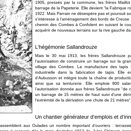
1905, pressés par la commune, les frères Maillot 
barrage de la Papeterie. Elle devient “la Fabrique ro
1922. Mais Parrain ne désespère pas et poursuit son 
s’intéresse à l’aménagement des bords de Creuse a
chemin des Combes à Confolent en suivant le cou
acquérir de nouveaux terrains sur la rive gauche
L’hégémonie Sallandrouze
Mais le 30 mai 1913, les frères Sallandrouze p
l’autorisation de construire un barrage sur la gran
village des Combes. La manufacture des tapis S
industrielle dans la fabrication de tapis. Elle 
d’Aubusson et intègre toute la chaîne de producti
ainsi que sa teinturerie. Elle emploie 800 sal
l’autorisation donnée aux frères Sallandrouze “de c
un barrage de 15 mètres de haut suivi d’une dériv
l’extrémité de la dérivation une chute de 21 mètres“
Un chantier générateur d’emplois et d’in
assemblent aux Oulades un nombre important d’ouvriers : terrassiers