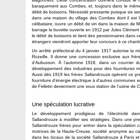
wagonnets. Cette concentration ouvrière conduit le m
baraquement aux Combes, et, toujours dans le même l
débit de boissons. Nécessité pressante puisque six sema
dans une maison du village des Combes dont il est loc
célibataire, ouvre un débit de vin dans la maison de 
barrage la buvette ouverte en 1912 par Jules Clément 
le débit de boissons et tient des pensionnaires dans c
étrangers viendront apporter leur concours à ce chant
Un arrêté préfectoral du 4 janvier 1917 autorise la
Rozeille. Il donne une concession exclusive aux frère
d’Aubusson. À l’automne 1918, dans un courrier d
développement des industries pour des fournitures mi
Aussi dès 1919 les frères Sallandrouze opèrent ce p
fourniture d’énergie électrique à d’autres communes env
de Felletin deviennent une sous station de l’usine de 
Une spéculation lucrative
Le développement prodigieux de l’électricité da
Sallandrouze à modifier ses stratégies. Dans une prem
Sallandrouze frères pour entrer dans la spéculation c
motrices de la Haute-Creuse, société anonyme au capi
dans les locaux de la société Sallandrouze à Paris 