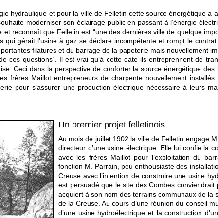
nergie hydraulique et pour la ville de Felletin cette source énergétique a
e souhaite moderniser son éclairage public en passant à l’énergie élect
et reconnaît que Felletin est “une des dernières ville de quelque impo
s qui gérait l’usine à gaz se déclare incompétente et rompt le contrat de
importantes filatures et du barrage de la papeterie mais nouvellement i
 ces questions“. Il est vrai qu’à cette date ils entreprennent de tra
uise. Ceci dans la perspective de conforter la source énergétique des 
 frères Maillot entrepreneurs de charpente nouvellement installés da
terie pour s’assurer une production électrique nécessaire à leurs mac
Un premier projet felletinois
Au mois de juillet 1902 la ville de Felletin engage M.
directeur d’une usine électrique. Elle lui confie la c
avec les frères Maillot pour l’exploitation du b
fonction M. Parrain, peu enthousiaste des installati
Creuse avec l’intention de construire une usine hydr
est persuadé que le site des Combes conviendrait po
acquiert à son nom des terrains communaux de la 
de la Creuse. Au cours d’une réunion du conseil mun
d’une usine hydroélectrique et la construction d’u