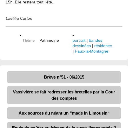
15h. Elle restera tout l’été.
Laetitia Carton
Patrimoine
portrait
|
bandes
Thème
dessinées
|
résidence
|
Faux-la-Montagne
Brève n°51 - 06/2015
Vassivière se fait redresser les bretelles par la Cour
des comptes
Aux sources du néant un “made in Limousin“
Envie de goûter au frisson de la surveillance totale ?