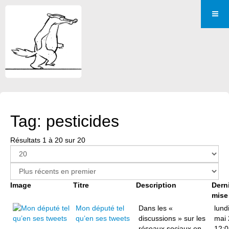
Tag: pesticides
Résultats 1 à 20 sur 20
Image
Titre
Description
Dern
mise
Mon député tel
Dans les «
lund
qu’en ses tweets
discussions » sur les
mai
réseaux sociaux en
12:0