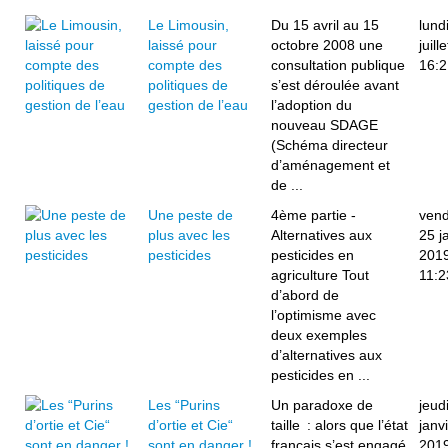
Le Limousin,
Du 15 avril au 15
lund
laissé pour
octobre 2008 une
juill
compte des
consultation publique
16:2
politiques de
s’est déroulée avant
gestion de l’eau
l’adoption du
nouveau SDAGE
(Schéma directeur
d’aménagement et
de ...
Une peste de
4ème partie -
vend
plus avec les
Alternatives aux
25 j
pesticides
pesticides en
201
agriculture Tout
11:2
d’abord de
l’optimisme avec
deux exemples
d’alternatives aux
pesticides en ...
Les “Purins
Un paradoxe de
jeud
d’ortie et Cie“
taille : alors que l’état
janv
sont en danger !
français s’est engagé
201