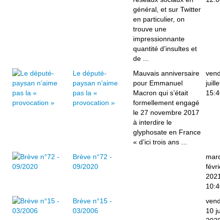
général, et sur Twitter
en particulier, on
trouve une
impressionnante
quantité d’insultes et
de ...
Le député-
Mauvais anniversaire
vend
paysan n’aime
pour Emmanuel
juill
pas la «
Macron qui s’était
15:4
provocation »
formellement engagé
le 27 novembre 2017
à interdire le
glyphosate en France
« d’ici trois ans ...
Brève n°72 -
mard
09/2020
févri
202
10:4
Brève n°15 -
vend
03/2006
10 ju