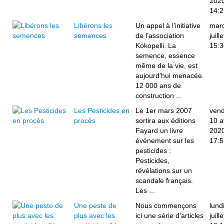
202
14:2
Libérons les
Un appel à l’initiative
mard
semences
de l’association
juill
Kokopelli. La
15:3
semence, essence
même de la vie, est
aujourd’hui menacée.
12 000 ans de
construction ...
Les Pesticides en
Le 1er mars 2007
vend
procès
sortira aux éditions
10 av
Fayard un livre
202
événement sur les
17:5
pesticides :
Pesticides,
révélations sur un
scandale français.
Les ...
Une peste de
Nous commençons
lund
plus avec les
ici une série d’articles
juill