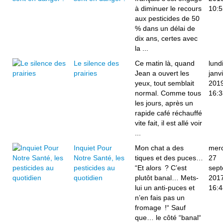
à diminuer le recours
10:5
aux pesticides de 50
% dans un délai de
dix ans, certes avec
la ...
Le silence des
Ce matin là, quand
lund
prairies
Jean a ouvert les
janv
yeux, tout semblait
201
normal. Comme tous
16:3
les jours, après un
rapide café réchauffé
vite fait, il est allé voir
...
Inquiet Pour
Mon chat a des
merc
Notre Santé, les
tiques et des puces…
27
pesticides au
“Et alors ? C’est
sep
quotidien
plutôt banal… Mets-
201
lui un anti-puces et
16:4
n’en fais pas un
fromage !“ Sauf
que… le côté “banal“