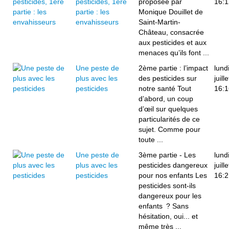
pesticides, 1ère
proposée par
16:1
partie : les
Monique Douillet de
envahisseurs
Saint-Martin-
Château, consacrée
aux pesticides et aux
menaces qu’ils font ...
Une peste de
2ème partie : l’impact
lund
plus avec les
des pesticides sur
juill
pesticides
notre santé Tout
16:1
d’abord, un coup
d’œil sur quelques
particularités de ce
sujet. Comme pour
toute ...
Une peste de
3ème partie - Les
lund
plus avec les
pesticides dangereux
juill
pesticides
pour nos enfants Les
16:2
pesticides sont-ils
dangereux pour les
enfants ? Sans
hésitation, oui... et
même très ...