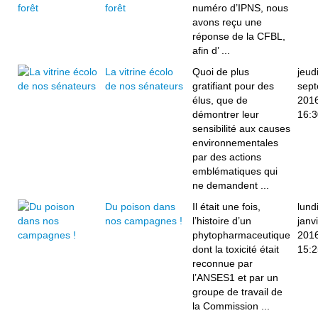
forêt
numéro d’IPNS, nous
avons reçu une
réponse de la CFBL,
afin d’ ...
La vitrine écolo
Quoi de plus
jeud
de nos sénateurs
gratifiant pour des
sep
élus, que de
201
démontrer leur
16:3
sensibilité aux causes
environnementales
par des actions
emblématiques qui
ne demandent ...
Du poison dans
Il était une fois,
lund
nos campagnes !
l’histoire d’un
janv
phytopharmaceutique
201
dont la toxicité était
15:2
reconnue par
l’ANSES1 et par un
groupe de travail de
la Commission ...