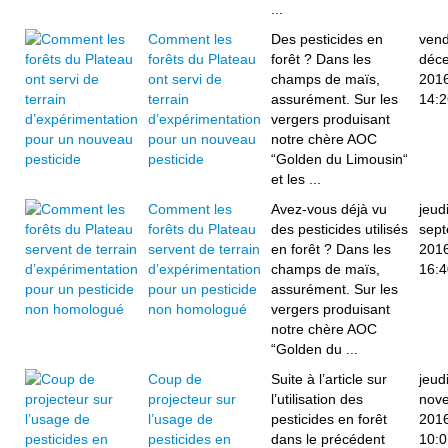
...
Comment les
Des pesticides en
vend
forêts du Plateau
forêt ? Dans les
déc
ont servi de
champs de maïs,
201
terrain
assurément. Sur les
14:2
d’expérimentation
vergers produisant
pour un nouveau
notre chère AOC
pesticide
“Golden du Limousin“
et les ...
Comment les
Avez-vous déjà vu
jeud
forêts du Plateau
des pesticides utilisés
sep
servent de terrain
en forêt ? Dans les
201
d’expérimentation
champs de maïs,
16:4
pour un pesticide
assurément. Sur les
non homologué
vergers produisant
notre chère AOC
“Golden du ...
Coup de
Suite à l’article sur
jeud
projecteur sur
l’utilisation des
nov
l’usage de
pesticides en forêt
201
pesticides en
dans le précédent
10:0