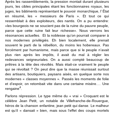
Après les rassemblements, la pression montait durant plusieurs
jours, les cibles principales étant les fonctionnaires royaux, les
juges, les bâtiments représentant le pouvoir monarchique, l’ État
en résumé, les « messieurs de Paris ». Et tout ce qui
ressemblait à des exploiteurs, des nantis. On a pu entendre:
«les bourgeois ne se soucient pas de la ruine du pauvre peuple,
parce que cette ruine fait leur richesse». Nous verrons les
résonances actuelles. Et la noblesse qu’on pourrait comparer à
nos modernes privilégiés. Eh bien localement, elle prenait
souvent le parti de la rébellion, du moins les hobereaux. Pas
forcément par humanisme, mais parce que si le peuple n’avait
plus rien après les impôts, il avait du mal à régler les
redevances seigneuriales. On a aussi compté beaucoup de
prêtres à la tête des révoltés. Mais était-ce vraiment le peuple
qui se révoltait ? On peut dire que la masse réunissait surtout
des artisans, boutiquiers, paysans aisés, en quelque sorte nos
modernes « classes moyennes ». Passés les moments de folie
et d’espoir, on retombait vite dans une certaine misère.… Une
4
rengaine
.
Parlons répression. Le type même du « vrai » Croquant est le
célèbre Jean Petit, un notable de Villefranche-de-Rouergue,
héros de la chanson enfantine, jean petit qui danse. Le malheur
est qu’il « dansait » bien, mais sous l’effet des coups mortels