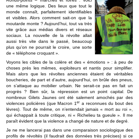
Ronds-points – marchés et foires : voici
une même logique. Des lieux que tout le
monde connaît, parfaitement identifiables
et visibles. Alors comment sait-on que la
moutarde monte ? Aujourd’hui, tout va très
vite grâce aux médias divers et réseaux
sociaux. La nouvelle de la révolte allait
aussi très vite dans le passé, beaucoup
plus qu’on ne pourrait le croire, une sorte
de « téléphone croquant ».
Voyons les cibles de la colère et des « émotions » : à peu de
choses près les mêmes, exploiteurs et nantis pour simplifier.
Mais alors que les révoltes anciennes étaient de véritables
boucheries, de part et d’autre, aujourd’hui, on brûle des pneus,
on s’attaque au mobilier urbain. Ne serait-ce pas en fait un
progrès ? Bien sûr, la répression est un point capital. De
nombreux Gilets Jaunes ont été salement amochés par des
er
violences policières (que Macron 1
a reconnues du bout des
lèvres). Tout de même, on n’entendait jamais « mort au roi »,
qui échappait à toute critique, ni « Richelieu ta gueule ». Il me
paraît évident que la violence a changé de nature et de degré.
Je ne me lancerai pas dans une comparaison sociologique des
profils de révoltés (il faudrait des données très précises) si ce