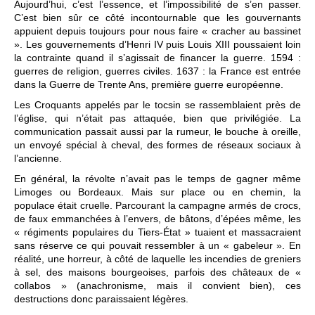
Aujourd’hui, c’est l’essence, et l’impossibilité de s’en passer.
C’est bien sûr ce côté incontournable que les gouvernants
appuient depuis toujours pour nous faire « cracher au bassinet
». Les gouvernements d’Henri IV puis Louis XIII poussaient loin
la contrainte quand il s’agissait de financer la guerre. 1594 :
guerres de religion, guerres civiles. 1637 : la France est entrée
dans la Guerre de Trente Ans, première guerre européenne.
Les Croquants appelés par le tocsin se rassemblaient près de
l’église, qui n’était pas attaquée, bien que privilégiée. La
communication passait aussi par la rumeur, le bouche à oreille,
un envoyé spécial à cheval, des formes de réseaux sociaux à
l’ancienne.
En général, la révolte n’avait pas le temps de gagner même
Limoges ou Bordeaux. Mais sur place ou en chemin, la
populace était cruelle. Parcourant la campagne armés de crocs,
de faux emmanchées à l’envers, de bâtons, d’épées même, les
« régiments populaires du Tiers-État » tuaient et massacraient
sans réserve ce qui pouvait ressembler à un « gabeleur ». En
réalité, une horreur, à côté de laquelle les incendies de greniers
à sel, des maisons bourgeoises, parfois des châteaux de «
collabos » (anachronisme, mais il convient bien), ces
destructions donc paraissaient légères.