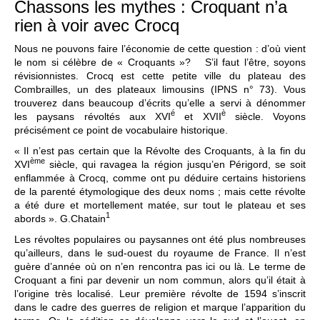
Chassons les mythes : Croquant n’a
rien à voir avec Crocq
Nous ne pouvons faire l’économie de cette question : d’où vient
le nom si célèbre de « Croquants »? S’il faut l’être, soyons
révisionnistes. Crocq est cette petite ville du plateau des
Combrailles, un des plateaux limousins (IPNS n° 73). Vous
trouverez dans beaucoup d’écrits qu’elle a servi à dénommer
é
è
les paysans révoltés aux XVI
et XVII
siècle. Voyons
précisément ce point de vocabulaire historique.
« Il n’est pas certain que la Révolte des Croquants, à la fin du
ème
XVI
siècle, qui ravagea la région jusqu’en Périgord, se soit
enflammée à Crocq, comme ont pu déduire certains historiens
de la parenté étymologique des deux noms ; mais cette révolte
a été dure et mortellement matée, sur tout le plateau et ses
1
abords ». G.Chatain
Les révoltes populaires ou paysannes ont été plus nombreuses
qu’ailleurs, dans le sud-ouest du royaume de France. Il n’est
guère d’année où on n’en rencontra pas ici ou là. Le terme de
Croquant a fini par devenir un nom commun, alors qu’il était à
l’origine très localisé. Leur première révolte de 1594 s’inscrit
dans le cadre des guerres de religion et marque l’apparition du