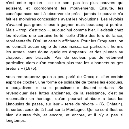
n’est cette opinion : ce ne sont pas les plus pauvres qui
agissent, et coordonnent les mouvements. Ensuite, les
conséquences sont à observer de près : jamais le pouvoir n’a
fait les moindres concessions avant les révolutions. Les révoltés
n’avaient pas grand chose à gagner, mais beaucoup à perdre.
Mais « trop, c’est trop », aujourd’hui comme hier. Il existait chez
les révoltés une certaine fierté, celle d’être des fers de lance,
représentatifs. D’où un certain affichage. Pour les Croquants, on
ne connaît aucun signe de reconnaissance particulier, hormis
les armes, sans doute quelques drapeaux, et des plumes au
chapeau, une bravade. Pas de couleur, pas de vêtement
particulier, alors qu’on connaîtra plus tard les « bonnets rouges
bretons » (1675).
Vous remarquerez qu’on a peu parlé de Crocq et d’un certain
esprit de clocher, une forme de solidarité de toutes les époques,
« poujadisme » ou « populisme » diraient certains. Se
revendiquer des luttes anciennes, de la résistance, c’est se
reconnaître un héritage, qu’on pourrait attribuer à tous les
Limousins du passé, sur leur « terre de révolte » (G. Châtain).
Et surtout ceux de là-haut sur la Montagne. Qui se sont illustrés
bien d’autres fois, et encore, et encore, et il n’y a pas si
longtemps.