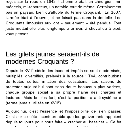
reçus sur la roue en 1643 ! L’homme était un chirurgien, mi-
médecin, mi-rebouteux, un notable tout de même. Certainement
pas un paysan, bien qu’affublé du terme Croquant. En 1637,
l’armée était à l’œuvre, et ne faisait pas dans la dentelle. Les
Croquants limousins eux ont « seulement » été pendus. Tout
juste mettait-elle plus longtemps à arriver, à cheval ou à pied,
vous pensez !
Les gilets jaunes seraient-ils de
modernes Croquants ?
è
Depuis le XVII
siècle, les taxes et impôts se sont modernisés,
multipliés, diversifiés, prélevés à la source : TVA, contributions
de toutes sortes, inflation des cotisations. Les raisons de
protester aujourd’hui sont sans doute beaucoup plus variées,
chaque groupe social a sa propre haine des charges et
factures. Mais le plus fort, c’est la position « anti-système »
è
(terme jamais utilisés en XVII
).
Aujourd’hui, c’est l’essence et l’impossibilité de s’en passer.
C’est sur ce côté incontournable que les gouvernants appuient
depuis toujours pour nous faire « cracher au bassinet ». Ce fut