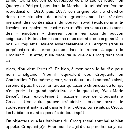
terme. Or, la sédition se développa vers le sud et l’ouest, en
Quercy et Périgord, pas dans la Marche. Un tel phénomène se
reproduisit en 1620, puis 1637, son origine étant à chercher
dans une situation de misère grandissante. Les révoltes
mêlaient des contestations du pouvoir royal (explosions anti-
fiscales, principalement contre des impôts nouveaux) mais aussi
des « émotions » dirigées contre les abus du pouvoir
seigneurial. Et tous les historiens nous disent que ces gens-là, «
nos » Croquants, étaient essentiellement du Périgord (d’où la
perpétuation du terme jusque dans le roman Jacquou le
2
Croquant
. En effet, nulle trace de la ville de Crocq dans tout
ça.
Alors, d’où vient l’erreur?. Eh bien, à mon sens, le fautif a pour
nom amalgame. Y-eut-il l’équivalent des Croquants en
Combrailles ? Du même genre, sans doute, mais nommés ainsi,
sûrement pas. Il est à remarquer qu’aucune chronique du temps
n’en parle. Le grand spécialiste de la question, Yves Marie
3
Bercé
, l’écrit explicitement : aucune trace de Croquants à
Crocq. Une autre preuve irréfutable : aucune raison de
soulèvement anti-fiscal dans le Franc-Alleu, où se situait Crocq,
les habitants étant dispensés de tout impôt.
On objectera que les habitants du Crocq actuel sont bel et bien
appelés Croquant(e)s. Pour moi, il s’agit d’une pure homonymie.