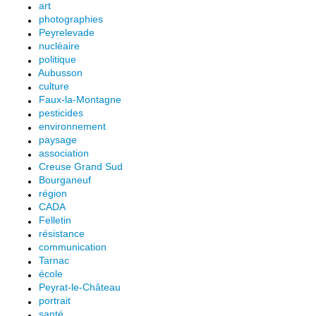
art
photographies
Peyrelevade
nucléaire
politique
Aubusson
culture
Faux-la-Montagne
pesticides
environnement
paysage
association
Creuse Grand Sud
Bourganeuf
région
CADA
Felletin
résistance
communication
Tarnac
école
Peyrat-le-Château
portrait
santé