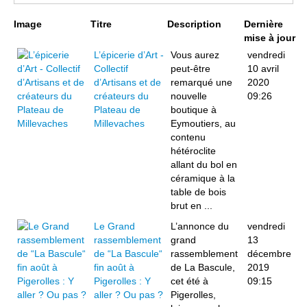
Page 6 sur 8
Image
Titre
Description
Dernière
mise à jour
L’épicerie d’Art -
Vous aurez
vendredi
Collectif
peut-être
10 avril
d’Artisans et de
remarqué une
2020
créateurs du
nouvelle
09:26
Plateau de
boutique à
Millevaches
Eymoutiers, au
contenu
hétéroclite
allant du bol en
céramique à la
table de bois
brut en ...
Le Grand
L’annonce du
vendredi
rassemblement
grand
13
de “La Bascule“
rassemblement
décembre
fin août à
de La Bascule,
2019
Pigerolles : Y
cet été à
09:15
aller ? Ou pas ?
Pigerolles,