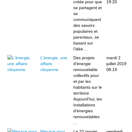
créée pour que
19:20
se partagent et
se
communiquent
des savoirs
populaires et
parentaux, se
basant sur
l’idée ...
L'énergie, une
Des projets
mardi 2
affaire
d'énergie
juillet 2019
citoyenne
renouvelable
08:19
collectifs pour
et par les
habitants sur le
territoire
Aujourd'hui, les
installations
d'énergies
renouvelables
...
Menace pour
Le 22 janvier
vendredi