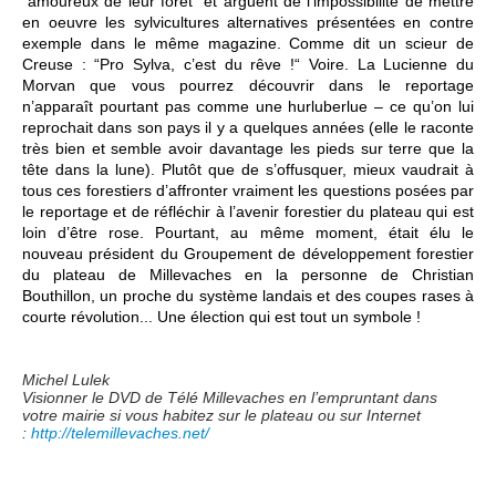
“amoureux de leur forêt“ et arguent de l’impossibilité de mettre
en oeuvre les sylvicultures alternatives présentées en contre
exemple dans le même magazine. Comme dit un scieur de
Creuse : “Pro Sylva, c’est du rêve !“ Voire. La Lucienne du
Morvan que vous pourrez découvrir dans le reportage
n’apparaît pourtant pas comme une hurluberlue – ce qu’on lui
reprochait dans son pays il y a quelques années (elle le raconte
très bien et semble avoir davantage les pieds sur terre que la
tête dans la lune). Plutôt que de s’offusquer, mieux vaudrait à
tous ces forestiers d’affronter vraiment les questions posées par
le reportage et de réfléchir à l’avenir forestier du plateau qui est
loin d’être rose. Pourtant, au même moment, était élu le
nouveau président du Groupement de développement forestier
du plateau de Millevaches en la personne de Christian
Bouthillon, un proche du système landais et des coupes rases à
courte révolution... Une élection qui est tout un symbole !
Michel Lulek
Visionner le DVD de Télé Millevaches en l’empruntant dans
votre mairie si vous habitez sur le plateau ou sur Internet
:
http://telemillevaches.net/