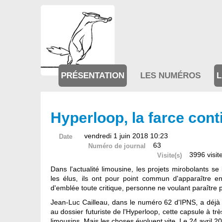
PRÉSENTATION
LES NUMÉROS
L
Hyperloop, la farce cont
vendredi 1 juin 2018 10:23
Date
63
Numéro de journal
3996 visit
Visite(s)
Dans l'actualité limousine, les projets mirobolants 
les élus, ils ont pour point commun d'apparaître en
d'emblée toute critique, personne ne voulant paraître p
Jean-Luc Cailleau, dans le numéro 62 d'IPNS, a déjà m
au dossier futuriste de l'Hyperloop, cette capsule à trè
limousins. Mais les choses évoluent vite. Le 24 avril 20