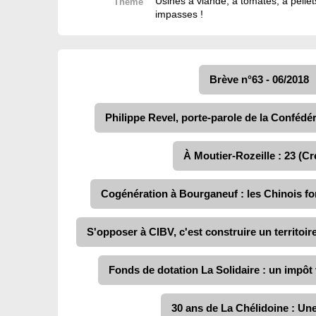
Usines à viande, à tomates, à pell
Thème
impasses !
Brève n°63 - 06/2018
Philippe Revel, porte-parole de la Confédér
À Moutier-Rozeille : 23 (Cre
Cogénération à Bourganeuf : les Chinois fon
S'opposer à CIBV, c'est construire un territoir
Fonds de dotation La Solidaire : un impôt 
30 ans de La Chélidoine : Un