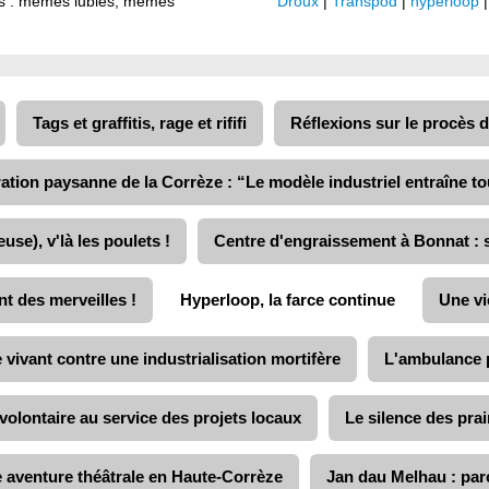
ets : mêmes lubies, mêmes
Droux
|
Transpod
|
hyperloop
Tags et graffitis, rage et rififi
Réflexions sur le procès d
ation paysanne de la Corrèze : “Le modèle industriel entraîne tou
use), v'là les poulets !
Centre d'engraissement à Bonnat : s
t des merveilles !
Hyperloop, la farce continue
Une vi
e vivant contre une industrialisation mortifère
L'ambulance pa
volontaire au service des projets locaux
Le silence des prai
e aventure théâtrale en Haute-Corrèze
Jan dau Melhau : parc