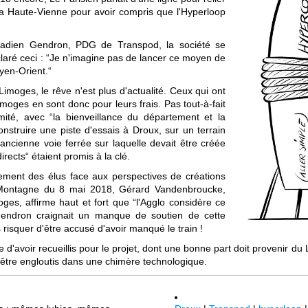
 la Haute-Vienne pour avoir compris que l'Hyperloop
adien Gendron, PDG de Transpod, la société se
laré ceci : “Je n'imagine pas de lancer ce moyen de
yen-Orient.“
 Limoges, le rêve n'est plus d'actualité. Ceux qui ont
moges en sont donc pour leurs frais. Pas tout-à-fait
té, avec “la bienveillance du département et la
onstruire une piste d'essais à Droux, sur un terrain
 ancienne voie ferrée sur laquelle devait être créée
irects“ étaient promis à la clé.
lement des élus face aux perspectives de créations
a Montagne du 8 mai 2018, Gérard Vandenbroucke,
es, affirme haut et fort que “l'Agglo considère ce
Gendron craignait un manque de soutien de cette
risquer d'être accusé d'avoir manqué le train !
d'avoir recueillis pour le projet, dont une bonne part doit provenir du
'être engloutis dans une chimère technologique.