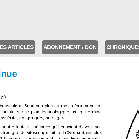
ES ARTICLES
ABONNEMENT / DON
CHRONIQUE
inue
e(s)
se bousculent. Soutenus plus ou moins fortement par
 pointe sur le plan technologique, ce qui élimine
asséiste, anti-progrès, ou ringard.
ontré toute la méfiance qu'il convient d'avoir face
s très grande vitesse qui fait tant rêver certains élus
18 encore, Le Parisien parlait d'une ligne pour relier