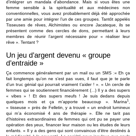
d’intégrer un mandala d’abondance. Mais si vous êtes une
femme sensible à la spiritualité et aux médecines non
conventionnelles, vous avez probablement déjà été approchée
par une amie pour intégrer l’un de ces groupes. Tantôt appelés
Tisseuses de rêves, Alchimistes ou encore Jacateque, ils se
présentent comme des cercles de dons, permettant à leurs
membres de réunir l’argent nécessaire pour « réaliser leur
rêve ». Tentant ?
Un jeu d’argent devenu « groupe
d’entraide »
Ça commence généralement par un mail ou un SMS :« Eh ça
fait longtemps qu’on ne s’est pas vues, il faut que je te parle
d’un truc génial qui pourrait vraiment t’aider ! ». « Un cercle de
femmes qui se soutiennent financièrement (...) Il y a des supers
« vibes » ! Et des supers meufs ! Je suis dedans depuis
1
quelques mois et ça m’apporte beaucoup ». Marina
,
« tisseuse » près de Felletin, y a trouvé « un endroit lumineux
qui m’a économisé 4 ans de thérapie ». Elle ne tarit pas
d’histoires extraordinaires de femmes qui ont pu se payer une
opération des yeux, financer leur maison ou les études de leurs
enfants. « Il y a des gens qui sont convaincus d’être destinés à