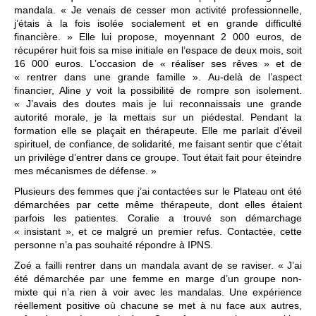
mandala. « Je venais de cesser mon activité professionnelle,
j’étais à la fois isolée socialement et en grande difficulté
financière. » Elle lui propose, moyennant 2 000 euros, de
récupérer huit fois sa mise initiale en l’espace de deux mois, soit
16 000 euros. L’occasion de « réaliser ses rêves » et de
« rentrer dans une grande famille ». Au-delà de l’aspect
financier, Aline y voit la possibilité de rompre son isolement.
« J’avais des doutes mais je lui reconnaissais une grande
autorité morale, je la mettais sur un piédestal. Pendant la
formation elle se plaçait en thérapeute. Elle me parlait d’éveil
spirituel, de confiance, de solidarité, me faisant sentir que c’était
un privilège d’entrer dans ce groupe. Tout était fait pour éteindre
mes mécanismes de défense. »
Plusieurs des femmes que j’ai contactées sur le Plateau ont été
démarchées par cette même thérapeute, dont elles étaient
parfois les patientes. Coralie a trouvé son démarchage
« insistant », et ce malgré un premier refus. Contactée, cette
personne n’a pas souhaité répondre à IPNS.
Zoé a failli rentrer dans un mandala avant de se raviser. « J’ai
été démarchée par une femme en marge d’un groupe non-
mixte qui n’a rien à voir avec les mandalas. Une expérience
réellement positive où chacune se met à nu face aux autres,