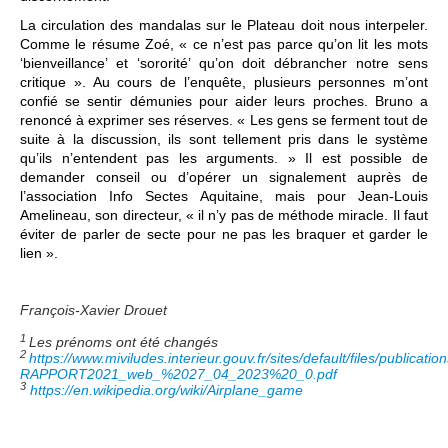
La circulation des mandalas sur le Plateau doit nous interpeler.
Comme le résume Zoé, « ce n’est pas parce qu’on lit les mots
‘bienveillance’ et ‘sororité’ qu’on doit débrancher notre sens
critique ». Au cours de l’enquête, plusieurs personnes m’ont
confié se sentir démunies pour aider leurs proches. Bruno a
renoncé à exprimer ses réserves. « Les gens se ferment tout de
suite à la discussion, ils sont tellement pris dans le système
qu’ils n’entendent pas les arguments. » Il est possible de
demander conseil ou d’opérer un signalement auprès de
l’association Info Sectes Aquitaine, mais pour Jean-Louis
Amelineau, son directeur, « il n’y pas de méthode miracle. Il faut
éviter de parler de secte pour ne pas les braquer et garder le
lien ».
François-Xavier Drouet
1
Les prénoms ont été changés
2
https://www.miviludes.interieur.gouv.fr/sites/default/files/publicat
RAPPORT2021_web_%2027_04_2023%20_0.pdf
3
https://en.wikipedia.org/wiki/Airplane_game