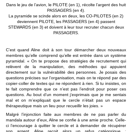
Dans le jeu de l’avion, le PILOTE (en 1), récolte l’argent des huit
PASSAGERS (en 4).
La pyramide se scinde alors en deux, les CO-PILOTES (en 2)
deviennent PILOTE, les PASSAGERS (en 4) passent
STEWARDS (en 3) et doivent à leur tour recruter chacun deux
PASSAGERS.
C’est quand Aline doit à son tour démarcher deux nouveaux
membres qu’elle comprend qu’elle est entrée dans un système
pyramidal. « On te propose des stratégies de recrutement qui
relèvent de la manipulation, des méthodes qui appuient
directement sur la vulnérabilité des personnes. Je posais des
questions précises sur l’organisation, mais on te répond par des
copier-coller de textes qui ne répondent à rien. Si tu insistes, on
te fait comprendre que ce n’est pas l’endroit pour poser ces
questions. Au bout d’un moment j’exprimais que je me sentais
mal et on m’expliquait que le cercle n’était pas un espace
thérapeutique mais un lieu pour recueillir les joies. »
Malgré l’injonction faite aux membres de ne pas parler du
mandala autour d’eux, Aline se confie à une amie proche. Celle-
ci l’encourage à quitter le cercle et à demander de récupérer
son argent. Aline reçoit alors un refus catégorique :