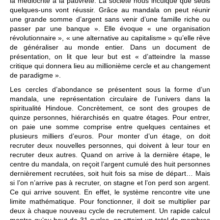
la médiocrité à la pauvreté. La société nous inculque que seuls
quelques-uns vont réussir. Grâce au mandala on peut réunir
une grande somme d’argent sans venir d’une famille riche ou
passer par une banque ». Elle évoque « une organisation
révolutionnaire », « une alternative au capitalisme » qu’elle rêve
de généraliser au monde entier. Dans un document de
présentation, on lit que leur but est « d’atteindre la masse
critique qui donnera lieu au millionième cercle et au changement
de paradigme ».
Les cercles d’abondance se présentent sous la forme d’un
mandala, une représentation circulaire de l’univers dans la
spiritualité Hindoue. Concrètement, ce sont des groupes de
quinze personnes, hiérarchisés en quatre étages. Pour entrer,
on paie une somme comprise entre quelques centaines et
plusieurs milliers d’euros. Pour monter d’un étage, on doit
recruter deux nouvelles personnes, qui doivent à leur tour en
recruter deux autres. Quand on arrive à la dernière étape, le
centre du mandala, on reçoit l’argent cumulé des huit personnes
dernièrement recrutées, soit huit fois sa mise de départ… Mais
si l’on n’arrive pas à recruter, on stagne et l’on perd son argent.
Ce qui arrive souvent. En effet, le système rencontre vite une
limite mathématique. Pour fonctionner, il doit se multiplier par
deux à chaque nouveau cycle de recrutement. Un rapide calcul
montre qu’au bout de 31 cycles, on atteint un total de membres