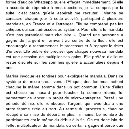
forme d’audios Whatsapp qu’elle effaçait immédiatement. Si elle
a accepté de répondre à mes questions, je l’ai compris par la
suite, c’est parce qu’elle espérait me recruter... Marina se
consacre chaque jour à cette activité, participant à plusieurs
mandalas, en France et à l’étranger. Elle ne comprend pas les
critiques qui sont adressées au système. Pour elle, « le mandala
n’est pas pyramidal mais circulaire ». Quand une personne a
gagné de l’argent en arrivant au centre de la fleur, elle est
encouragée à recommencer le processus et à repayer le ticket
d’entrée. Elle oublie de préciser que chaque nouveau mandala
est une occasion de multiplier ses gains. Elle préfère d’ailleurs
rester discrète sur les sommes qu’elle a accumulées depuis 4
ans.
Marina invoque les tontines pour expliquer le mandala. Dans ce
système de micro-crédit venu d’Afrique, des femmes mettent
chacune la même somme dans un pot commun. L’une d’elles
est choisie au hasard pour toucher la somme réunie, lui
permettant de lancer un projet de micro-entreprise. Passé une
période définie, elle rembourse l’argent, qui reviendra à une
autre femme tirée au sort. Au terme du processus, chacune
récupère sa mise de départ, ni plus, ni moins. Le nombre de
participantes est le même du début à la fin. On est donc loin de
l’effet multiplicateur du mandala où certains gagnent parce que