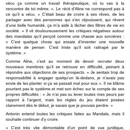
vécu ça comme un travail thérapeutique, où tu vas à la
rencontre de toi même. ». Le récit d’Aline ne correspond pas à
ce qu’il a vécu. « C’était beau de croire à ses rêves, de les
partager avec des personnes qui s’en réjouissent, qui rêvent
d’une belle humanité, ça m’a aidé à lâcher des filtres de vie en
société. » Il vit douloureusement les critiques négatives autour
des mandalas qu’il perçoit comme une chasse aux sorcières :
« C’est quelque chose qui essaie d’inventer une nouvelle
manière de penser. C’est triste qu’il soit rattrapé par le
système. »
Comme Aline, c’est au moment de devoir recruter deux
nouveaux membres qu’il se retrouve en difficulté, peinant à
répondre aux objections de ses prospects. « Je sentais trop de
responsabilité à engager quelqu’un là-dedans, je n’avais pas
envie de les planter si ça se passait mal pour eux ». Il ne blâme
pourtant pas le système et met son échec sur le compte de ses
propres difficultés : « Je n’ai pas su lever toutes mes peurs par
rapport à l’argent, mais les règles du jeu étaient posées
clairement dès le début, je savais que je pouvais perdre. »
Antonin entend toutes les critiques faites au Mandala, mais il
souhaite continuer d’y croire.
« C’est très vite démontable d’un point de vue juridique,