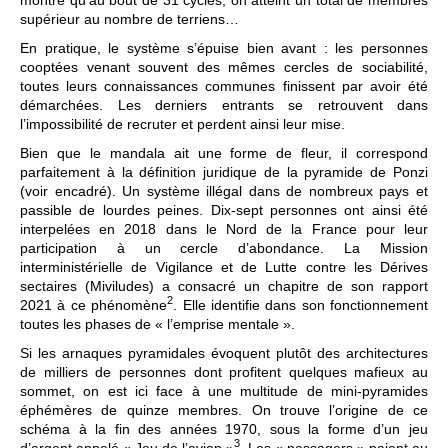
supérieur au nombre de terriens…
En pratique, le système s’épuise bien avant : les personnes
cooptées venant souvent des mêmes cercles de sociabilité,
toutes leurs connaissances communes finissent par avoir été
démarchées. Les derniers entrants se retrouvent dans
l’impossibilité de recruter et perdent ainsi leur mise.
Bien que le mandala ait une forme de fleur, il correspond
parfaitement à la définition juridique de la pyramide de Ponzi
(voir encadré). Un système illégal dans de nombreux pays et
passible de lourdes peines. Dix-sept personnes ont ainsi été
interpelées en 2018 dans le Nord de la France pour leur
participation à un cercle d’abondance. La Mission
interministérielle de Vigilance et de Lutte contre les Dérives
sectaires (Miviludes) a consacré un chapitre de son rapport
2
2021 à ce phénomène
. Elle identifie dans son fonctionnement
toutes les phases de « l’emprise mentale ».
Si les arnaques pyramidales évoquent plutôt des architectures
de milliers de personnes dont profitent quelques mafieux au
sommet, on est ici face à une multitude de mini-pyramides
éphémères de quinze membres. On trouve l’origine de ce
schéma à la fin des années 1970, sous la forme d’un jeu
3
d’argent appelé « Jeu de l’avion »
. Les « passagers » paient au