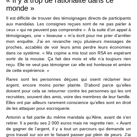
« Il y a trop de rationalité dans ce
monde »
Il est difficile de trouver des témoignages directs de participants
aux mandalas. Les consignes reçues sont de ne pas parler à
ceux « qui ne peuvent pas comprendre ». À la suite d’un appel à
témoignages, une « tisseuse » m’a écrit pour me prier d’arrêter
mon enquête. J’ai en revanche reçu plusieurs messages de
proches, accablés de voir leurs amis perdre leurs économies
dans ce système. « Ma copine a mis tout son RSA en espérant
sortir de la mouise. Ça fait des mois et elle n’a toujours rien
reçu. Elle ne veut pas témoigner car elle est honteuse et amère
de cette expérience. »
Rares sont les personnes déçues qui osent réclamer leur
argent, encore moins porter plainte. D’abord parce qu’elles
doivent pour cela se retourner contre les personnes qui les ont
recrutées, souvent des amis, voire des membres de leur famille.
Elles ont par ailleurs rarement conscience qu’elles sont en droit
de les attaquer pour escroquerie.
Antonin a fait partie du même mandala qu’Aline, avant de s’en
retirer. Il a perdu ses 2 000 euros mais ne regrette rien. « Avant
de gagner de l’argent, il y a tout un parcours qui demande un
gros travail sur soi en te faisant passer par plein de peurs. J’ai