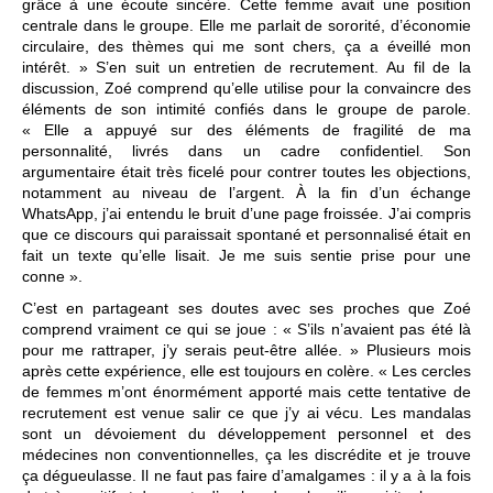
grâce à une écoute sincère. Cette femme avait une position
centrale dans le groupe. Elle me parlait de sororité, d’économie
circulaire, des thèmes qui me sont chers, ça a éveillé mon
intérêt. » S’en suit un entretien de recrutement. Au fil de la
discussion, Zoé comprend qu’elle utilise pour la convaincre des
éléments de son intimité confiés dans le groupe de parole.
« Elle a appuyé sur des éléments de fragilité de ma
personnalité, livrés dans un cadre confidentiel. Son
argumentaire était très ficelé pour contrer toutes les objections,
notamment au niveau de l’argent. À la fin d’un échange
WhatsApp, j’ai entendu le bruit d’une page froissée. J’ai compris
que ce discours qui paraissait spontané et personnalisé était en
fait un texte qu’elle lisait. Je me suis sentie prise pour une
conne ».
C’est en partageant ses doutes avec ses proches que Zoé
comprend vraiment ce qui se joue : « S’ils n’avaient pas été là
pour me rattraper, j’y serais peut-être allée. » Plusieurs mois
après cette expérience, elle est toujours en colère. « Les cercles
de femmes m’ont énormément apporté mais cette tentative de
recrutement est venue salir ce que j’y ai vécu. Les mandalas
sont un dévoiement du développement personnel et des
médecines non conventionnelles, ça les discrédite et je trouve
ça dégueulasse. Il ne faut pas faire d’amalgames : il y a à la fois