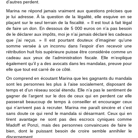
d’autres perdent.
Marina ne répond jamais vraiment aux questions précises que
je lui adresse. À la question de la légalité, elle esquive en se
plaçant sur le seul terrain de la fiscalité. « Il est tout à fait légal
de faire un don. En dessous de 5 000 euros on n’a pas besoin
de le déclarer aux impôts, moi je n’ai jamais déclaré les cadeaux
que j’ai reçus. » Il est pourtant douteux d’imaginer qu’une
somme versée à un inconnu dans l’espoir d’en recevoir une
rétribution huit fois supérieure puisse être considérée comme un
cadeau aux yeux de l’administration fiscale. Elle m’explique
également qu’il y a des avocats dans les mandalas, preuve pour
elle que tout est carré de ce côté.
On comprend en écoutant Marina que les gagnants du mandala
sont les personnes les plus à l’aise socialement, disposant de
temps et d’un réseau social étendu. Elle n’a pas le sentiment de
gagner de l’argent sur le dos de ceux qui en perdent car elle
passerait beaucoup de temps à conseiller et encourager ceux
qui n’arrivent pas à recruter. Marina me paraît sincère et c’est
sans doute ce qui rend le mandala si désarmant. Ceux qui en
tirent avantage ne sont pas des escrocs cyniques comme
Madoff et Ponzi, mais des personnes convaincues de faire le
bien, dont le puissant besoin de croire semble annihiler le
discernement.