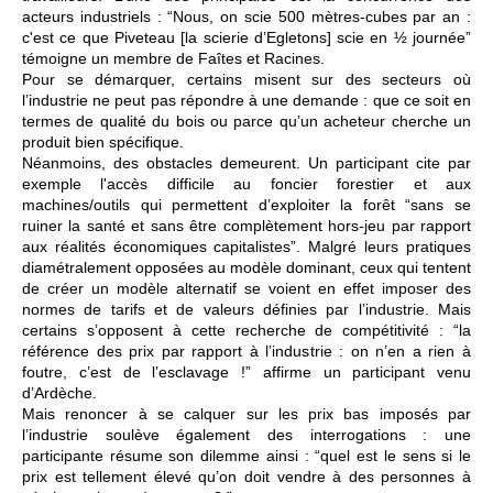
acteurs industriels : “Nous, on scie 500 mètres-cubes par an :
c'est ce que Piveteau [la scierie d’Egletons] scie en ½ journée”
témoigne un membre de Faîtes et Racines.
Pour se démarquer, certains misent sur des secteurs où
l’industrie ne peut pas répondre à une demande : que ce soit en
termes de qualité du bois ou parce qu’un acheteur cherche un
produit bien spécifique.
Néanmoins, des obstacles demeurent. Un participant cite par
exemple l'accès difficile au foncier forestier et aux
machines/outils qui permettent d’exploiter la forêt “sans se
ruiner la santé et sans être complètement hors-jeu par rapport
aux réalités économiques capitalistes”. Malgré leurs pratiques
diamétralement opposées au modèle dominant, ceux qui tentent
de créer un modèle alternatif se voient en effet imposer des
normes de tarifs et de valeurs définies par l’industrie. Mais
certains s’opposent à cette recherche de compétitivité : “la
référence des prix par rapport à l’industrie : on n’en a rien à
foutre, c’est de l’esclavage !” affirme un participant venu
d’Ardèche.
Mais renoncer à se calquer sur les prix bas imposés par
l’industrie soulève également des interrogations : une
participante résume son dilemme ainsi : “quel est le sens si le
prix est tellement élevé qu’on doit vendre à des personnes à