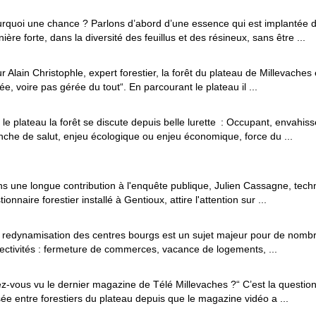
rquoi une chance ? Parlons d’abord d’une essence qui est implantée 
ière forte, dans la diversité des feuillus et des résineux, sans être ...
r Alain Christophle, expert forestier, la forêt du plateau de Millevaches
ée, voire pas gérée du tout“. En parcourant le plateau il ...
 le plateau la forêt se discute depuis belle lurette : Occupant, envahis
nche de salut, enjeu écologique ou enjeu économique, force du ...
s une longue contribution à l'enquête publique, Julien Cassagne, techn
tionnaire forestier installé à Gentioux, attire l'attention sur ...
 redynamisation des centres bourgs est un sujet majeur pour de nomb
lectivités : fermeture de commerces, vacance de logements, ...
z-vous vu le dernier magazine de Télé Millevaches ?“ C’est la question
ée entre forestiers du plateau depuis que le magazine vidéo a ...