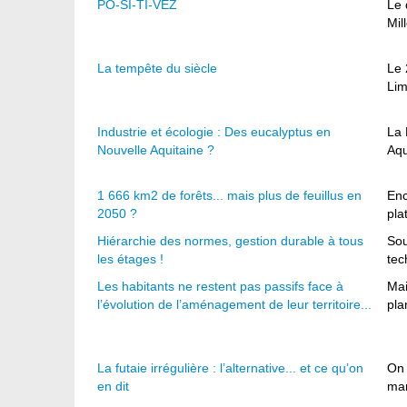
PO-SI-TI-VEZ
Le 
Mil
La tempête du siècle
Le 
Lim
Industrie et écologie : Des eucalyptus en
La 
Nouvelle Aquitaine ?
Aqu
1 666 km2 de forêts... mais plus de feuillus en
Enc
2050 ?
pla
Hiérarchie des normes, gestion durable à tous
Sou
les étages !
tec
Les habitants ne restent pas passifs face à
Mai
l’évolution de l’aménagement de leur territoire...
pla
La futaie irrégulière : l’alternative... et ce qu’on
On 
en dit
man