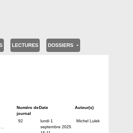
S
LECTURES
DOSSIERS
Numéro de
Date
Auteur(s)
journal
.
92
lundi 1
Michel Lulek
...
septembre 2025
15:11