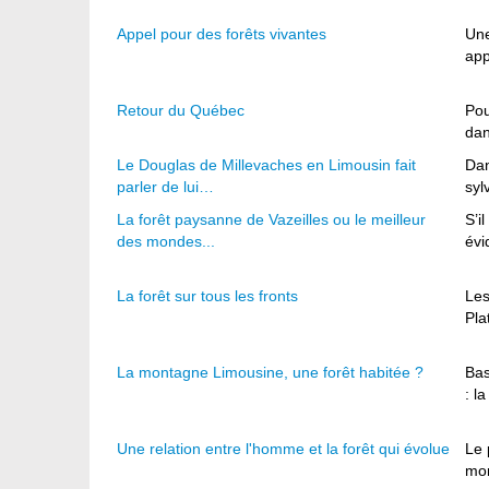
Appel pour des forêts vivantes
Une
app
Retour du Québec
Pou
dan
Le Douglas de Millevaches en Limousin fait
Dan
parler de lui…
syl
La forêt paysanne de Vazeilles ou le meilleur
S’i
des mondes...
évi
La forêt sur tous les fronts
Les
Pla
La montagne Limousine, une forêt habitée ?
Bas
: l
Une relation entre l'homme et la forêt qui évolue
Le 
mon