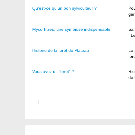
Qu’est-ce qu’un bon sylviculteur ?
Pou
gér
Mycorhizes, une symbiose indispensable
San
! L
Histoire de la forêt du Plateau
Le 
for
Vous avez dit “forêt“ ?
Rie
de 