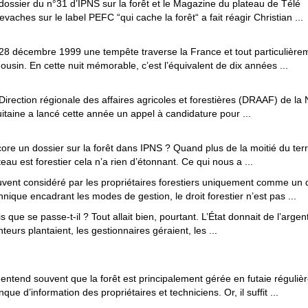
dossier du n°31 d’IPNS sur la forêt et le Magazine du plateau de Télé
levaches sur le label PEFC “qui cache la forêt“ a fait réagir Christian ...
28 décembre 1999 une tempête traverse la France et tout particulièrem
ousin. En cette nuit mémorable, c’est l’équivalent de dix années ...
Direction régionale des affaires agricoles et forestières (DRAAF) de la 
itaine a lancé cette année un appel à candidature pour ...
ore un dossier sur la forêt dans IPNS ? Quand plus de la moitié du terr
teau est forestier cela n’a rien d’étonnant. Ce qui nous a ...
vent considéré par les propriétaires forestiers uniquement comme un d
hnique encadrant les modes de gestion, le droit forestier n’est pas ...
s que se passe-t-il ? Tout allait bien, pourtant. L’État donnait de l’argent
nteurs plantaient, les gestionnaires géraient, les ...
entend souvent que la forêt est principalement gérée en futaie réguliè
que d’information des propriétaires et techniciens. Or, il suffit ...