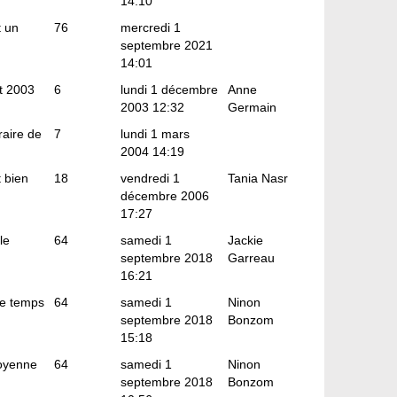
14:10
t un
76
mercredi 1
septembre 2021
14:01
ût 2003
6
lundi 1 décembre
Anne
2003 12:32
Germain
raire de
7
lundi 1 mars
2004 14:19
t bien
18
vendredi 1
Tania Nasr
décembre 2006
17:27
le
64
samedi 1
Jackie
septembre 2018
Garreau
16:21
le temps
64
samedi 1
Ninon
septembre 2018
Bonzom
15:18
moyenne
64
samedi 1
Ninon
septembre 2018
Bonzom