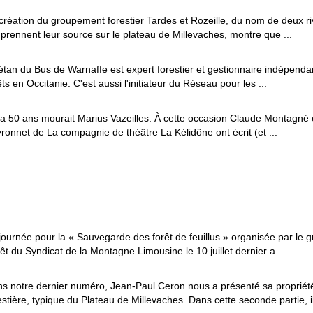
création du groupement forestier Tardes et Rozeille, du nom de deux ri
 prennent leur source sur le plateau de Millevaches, montre que ...
tan du Bus de Warnaffe est expert forestier et gestionnaire indépenda
êts en Occitanie. C'est aussi l'initiateur du Réseau pour les ...
y a 50 ans mourait Marius Vazeilles. À cette occasion Claude Montagné 
ronnet de La compagnie de théâtre La Kélidône ont écrit (et ...
journée pour la « Sauvegarde des forêt de feuillus » organisée par le 
êt du Syndicat de la Montagne Limousine le 10 juillet dernier a ...
s notre dernier numéro, Jean-Paul Ceron nous a présenté sa propriét
estière, typique du Plateau de Millevaches. Dans cette seconde partie, il 