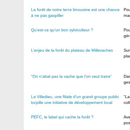
La forêt de notre terre limousine est une chance
Pou
à ne pas gaspiller
man
Qu’est-ce qu’un bon sylviculteur ?
Pou
gér
L’enjeu de la forêt du plateau de Millevaches
Sur
pla
“On n’abat pas la vache que l’on veut traire“
Dan
ges
La Villedieu, une filiale d'un grand groupe public
“La
torpille une initiative de développement local
col
PEFC, le label qui cache la forêt ?
Ave
pos