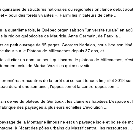
 quinzaine de structures nationales ou régionales ont lancé début aoû
el « pour des forêts vivantes ». Parmi les initiateurs de cette ...
r la quatrième fois, le Québec organisait son "université rurale" en ao
s la région québécoise de Mauricie. Anne Germain, de Faux la ...
s ce petit ouvrage de 95 pages, Georges Nadalon, nous livre son itiné
viculteur sur le Plateau de Millevaches depuis 37 ans, et ...
l fallait citer un nom, un seul, qui incarne le plateau de Millevaches, c’es
demment celui de Marius Vazeilles qui assez vite ...
 premières rencontres de la forêt qui se sont tenues fin juillet 2018 sur 
teau durant une semaine ; l'opposition et la contre-opposition ...
sin de vie du plateau de Gentioux : les clairières habitées L'espace et 
a fabrique des paysages à plusieurs échelles L'évolution ...
paysage de la Montagne limousine est un paysage isolé et boisé de 
tagne, à l'écart des pôles urbains du Massif central, les ressources ...