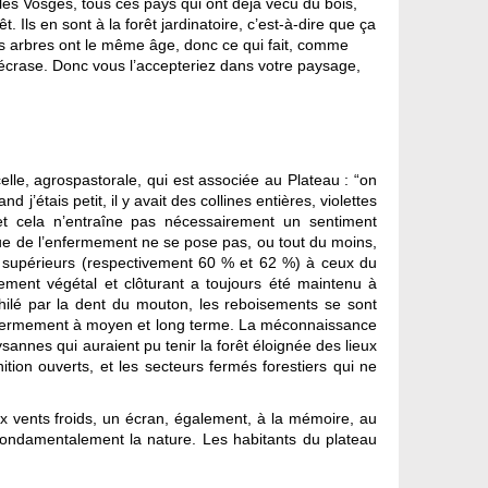
 les Vosges, tous ces pays qui ont déjà vécu du bois,
. Ils en sont à la forêt jardinatoire, c’est-à-dire que ça
 ces arbres ont le même âge, donc ce qui fait, comme
 écrase. Donc vous l’accepteriez dans votre paysage,
elle, agrospastorale, qui est associée au Plateau : “on
j’étais petit, il y avait des collines entières, violettes
u et cela n’entraîne pas nécessairement un sentiment
que de l’enfermement ne se pose pas, ou tout du moins,
 supérieurs (respectivement 60 % et 62 %) à ceux du
ement végétal et clôturant a toujours été maintenu à
nihilé par la dent du mouton, les reboisements se sont
nfermement à moyen et long terme. La méconnaissance
ysannes qui auraient pu tenir la forêt éloignée des lieux
nition ouverts, et les secteurs fermés forestiers qui ne
x vents froids, un écran, également, à la mémoire, au
 fondamentalement la nature. Les habitants du plateau