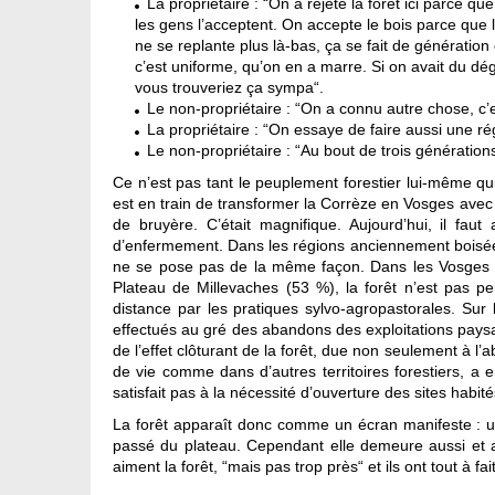
La propriétaire : “On a rejeté la forêt ici parce 
les gens l’acceptent. On accepte le bois parce que le 
ne se replante plus là-bas, ça se fait de génération
c’est uniforme, qu’on en a marre. Si on avait du d
vous trouveriez ça sympa“.
Le non-propriétaire : “On a connu autre chose, c’e
La propriétaire : “On essaye de faire aussi une rég
Le non-propriétaire : “Au bout de trois génératio
Ce n’est pas tant le peuplement forestier lui-même qui
est en train de transformer la Corrèze en Vosges avec tou
de bruyère. C’était magnifique. Aujourd’hui, il fau
d’enfermement. Dans les régions anciennement boisées 
ne se pose pas de la même façon. Dans les Vosges d
Plateau de Millevaches (53 %), la forêt n’est pas p
distance par les pratiques sylvo-agropastorales. Sur 
effectués au gré des abandons des exploitations pa
de l’effet clôturant de la forêt, due non seulement à l’
de vie comme dans d’autres territoires forestiers, a en
satisfait pas à la nécessité d’ouverture des sites hab
La forêt apparaît donc comme un écran manifeste : un
passé du plateau. Cependant elle demeure aussi et av
aiment la forêt, “mais pas trop près“ et ils ont tout à fa