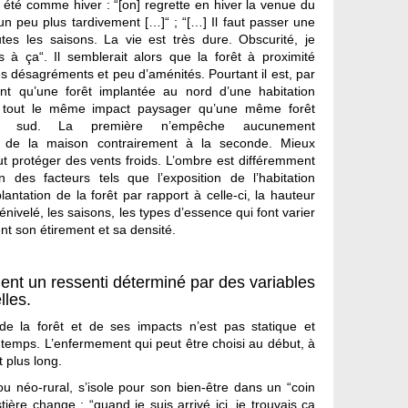
, été comme hiver : “[on] regrette en hiver la venue du
it un peu plus tardivement […]“ ; “[…] Il faut passer une
tes les saisons. La vie est très dure. Obscurité, je
s à ça“. Il semblerait alors que la forêt à proximité
s désagréments et peu d’aménités. Pourtant il est, par
nt qu’une forêt implantée au nord d’une habitation
 tout le même impact paysager qu’une même forêt
u sud. La première n’empêche aucunement
nt de la maison contrairement à la seconde. Mieux
ut protéger des vents froids. L’ombre est différemment
n des facteurs tels que l’exposition de l’habitation
lantation de la forêt par rapport à celle-ci, la hauteur
énivelé, les saisons, les types d’essence qui font varier
t son étirement et sa densité.
quent un ressenti déterminé par des variables
lles.
de la forêt et de ses impacts n’est pas statique et
u temps. L’enfermement qui peut être choisi au début, à
 plus long.
ou néo-rural, s’isole pour son bien-être dans un “coin
tière change : “quand je suis arrivé ici, je trouvais ça