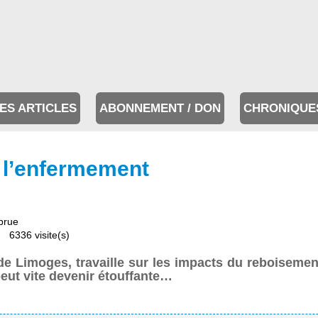
ES ARTICLES
ABONNEMENT / DON
CHRONIQUE
à l’enfermement
brue
6336 visite(s)
 de Limoges, travaille sur les impacts du reboisem
peut vite devenir étouffante…