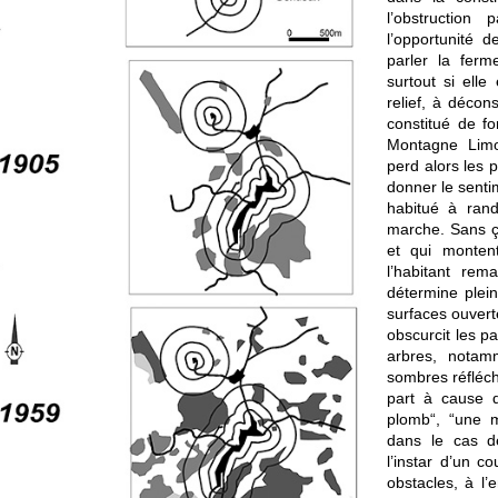
l’obstruction
l’opportunité 
parler la ferm
surtout si ell
relief, à décon
constitué de 
Montagne Limou
perd alors les 
donner le senti
habitué à rand
marche. Sans ça
et qui montent
l’habitant rem
détermine plei
surfaces ouverte
obscurcit les p
arbres, notam
sombres réfléchi
part à cause d
plomb“, “une m
dans le cas de
l’instar d’un c
obstacles, à l’