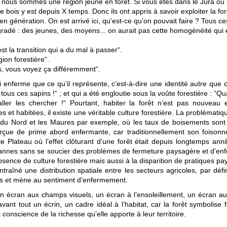
que nous sommes une région jeune en forêt. Si vous êtes dans le Jura ou
bois y est depuis X temps. Donc ils ont appris à savoir exploiter la forêt
 en génération. On est arrivé ici, qu’est-ce qu’on pouvait faire ? Tous
égradé : des jeunes, des moyens... on aurait pas cette homogénéité qui
st la transition qui a du mal à passer“.
ion forestière“.
ns, vous voyez ça différemment“.
 enferme que ce qu’il représente, c’est-à-dire une identité autre que c
s ces sapins !“ ; et qui a été engloutie sous la voûte forestière : “Quand 
t aller les chercher !“ Pourtant, habiter la forêt n’est pas nouvea
et habitées, il existe une véritable culture forestière. La problémati
u Nord et les Maures par exemple, où les taux de boisements sont
erçue de prime abord enfermante, car traditionnellement son foisonn
le Plateau où l’effet clôturant d’une forêt était depuis longtemps an
ysannes sans se soucier des problèmes de fermeture paysagère et d’e
absence de culture forestière mais aussi à la disparition de pratiques pa
traîné une distribution spatiale entre les secteurs agricoles, par défi
ités et mène au sentiment d’enfermement.
 écran aux champs visuels, un écran à l’ensoleillement, un écran au
ant tout un écrin, un cadre idéal à l’habitat, car la forêt symbolise
it conscience de la richesse qu’elle apporte à leur territoire.