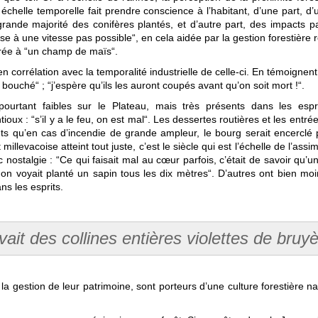
 échelle temporelle fait prendre conscience à l’habitant, d’une part, d
 grande majorité des conifères plantés, et d’autre part, des impact
 à une vitesse pas possible“, en cela aidée par la gestion forestière rév
rée à “un champ de maïs“.
en corrélation avec la temporalité industrielle de celle-ci. En témoignent 
out bouché“ ; “j’espère qu’ils les auront coupés avant qu’on soit mort !“.
pourtant faibles sur le Plateau, mais très présents dans les esp
ux : “s’il y a le feu, on est mal“. Les dessertes routières et les entré
nts qu’en cas d’incendie de grande ampleur, le bourg serait encerclé p
 millevacoise atteint tout juste, c’est le siècle qui est l’échelle de l’ass
ostalgie : “Ce qui faisait mal au cœur parfois, c’était de savoir qu’un
 on voyait planté un sapin tous les dix mètres“. D’autres ont bien m
ns les esprits.
avait des collines entières violettes de bruyè
 la gestion de leur patrimoine, sont porteurs d’une culture forestière na