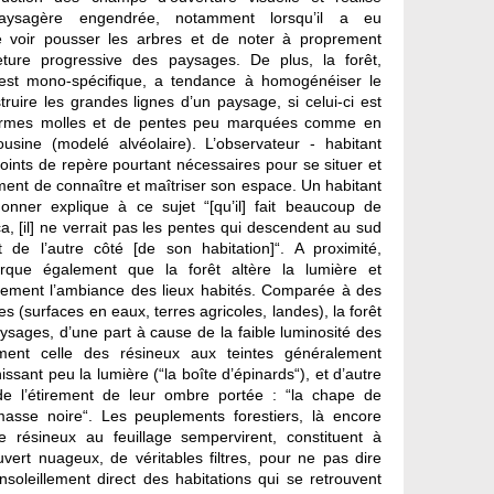
 paysagère engendrée, notamment lorsqu’il a eu
de voir pousser les arbres et de noter à proprement
eture progressive des paysages. De plus, la forêt,
e est mono-spécifique, a tendance à homogénéiser le
struire les grandes lignes d’un paysage, si celui-ci est
formes molles et de pentes peu marquées comme en
sine (modelé alvéolaire). L’observateur - habitant
points de repère pourtant nécessaires pour se situer et
ment de connaître et maîtriser son espace. Un habitant
onner explique à ce sujet “[qu’il] fait beaucoup de
, [il] ne verrait pas les pentes qui descendent au sud
 de l’autre côté [de son habitation]“. A proximité,
arque également que la forêt altère la lumière et
nement l’ambiance des lieux habités. Comparée à des
s (surfaces en eaux, terres agricoles, landes), la forêt
aysages, d’une part à cause de la faible luminosité des
ment celle des résineux aux teintes généralement
ssant peu la lumière (“la boîte d’épinards“), et d’autre
e l’étirement de leur ombre portée : “la chape de
asse noire“. Les peuplements forestiers, là encore
 résineux au feuillage sempervirent, constituent à
ouvert nuageux, de véritables filtres, pour ne pas dire
ensoleillement direct des habitations qui se retrouvent