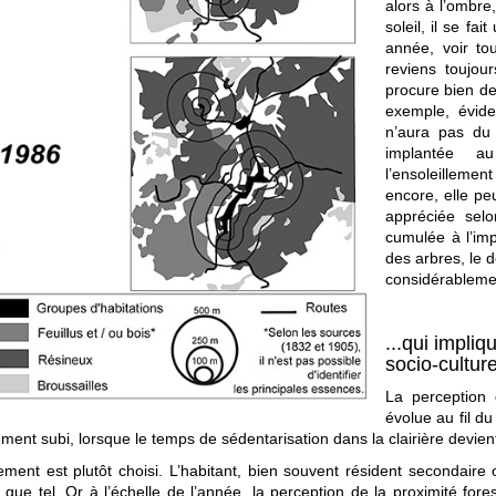
alors à l’ombre
soleil, il se fa
année, voir tou
reviens toujour
procure bien de
exemple, évide
n’aura pas du
implantée a
l’ensoleilleme
encore, elle pe
appréciée selo
cumulée à l’imp
des arbres, le d
considérablemen
...qui impli
socio-culture
La perception 
évolue au fil d
ment subi, lorsque le temps de sédentarisation dans la clairière devient
ement est plutôt choisi. L’habitant, bien souvent résident secondaire 
 que tel. Or à l’échelle de l’année, la perception de la proximité fores