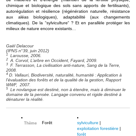
chimique et biologique des sols sans apports de fertilisants),
autorégulation et résilience (régénération naturelle, résistance
aux aléas biologiques), adaptabilité (aux changements
climatiques). De la “sylviculture“ ? Et en parallèle protéger les
milieux de nature encore existants…
Gaël Delacour
(IPNS n°39, juin 2012)
1
Larousse, 2006.
2
A. Corvol, L’arbre en Occident, Fayard, 2009.
3
F. Terrasson, La civilisation anti-nature, Sang de la Terre,
2008.
4
D. Vallauri, Biodiversité, naturalité, humanité : Application à
l’évaluation des forêts et de la qualité de la gestion, Rapport
WWF, 2007.
5
Le novlangue est destiné, non à étendre, mais à diminuer le
domaine de la pensée. Langage convenu et rigide destiné à
dénaturer la réalité.
Forêt
sylviculture
|
Thème
exploitation forestière
|
forêt