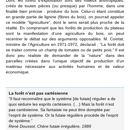
Donc les forêts d’exploitation sont des milieux anthropiques,
créés de toutes pièces (ou presque) par l’homme, dans une
finalité bien précise : produire du bois. Celui-ci étant constitué
en grande partie de lignine (fibres du bois), on pourrait appeler
ce modèle “ligniculture“, dont le sens serait plus proche de la
réalité. En comprenant que les forêts de production du plateau
sont la manifestation d’une agriculture du bois, on peut
recentrer le débat sur des arguments opposables. M. Cointat,
ministre de l’Agriculture en 1971-1972, déclarait : “La forêt doit
se traiter comme un champ de tomates ou de petits pois.“ Il est
donc peu réaliste de demander de la “nature“ dans des
parcelles créées dans l’unique objectif de production d’un
matériau nécessaire aux activités humaines et de valeur
économique.
La forêt n’est pas cartésienne
“Il faut reconnaître que le système [de futaie] régulier a de
quoi séduire les esprits cartésiens. (…) Mais la forêt n’est
pas cartésienne. Sa fantaisie ne peut être domptée par
l’esprit de système. Or la futaie régulière procède de l’esprit
de système.“
René Doussot, Chère futaie irrégulière, 1989