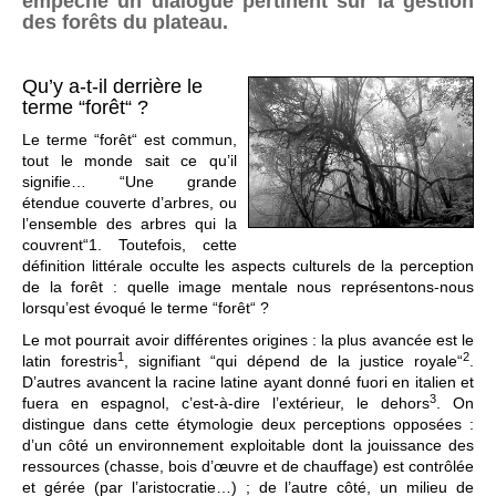
empêche un dialogue pertinent sur la gestion
des forêts du plateau.
Qu’y a-t-il derrière le
terme “forêt“ ?
Le terme “forêt“ est commun,
tout le monde sait ce qu’il
signifie… “Une grande
étendue couverte d’arbres, ou
l’ensemble des arbres qui la
couvrent“1. Toutefois, cette
définition littérale occulte les aspects culturels de la perception
de la forêt : quelle image mentale nous représentons-nous
lorsqu’est évoqué le terme “forêt“ ?
Le mot pourrait avoir différentes origines : la plus avancée est le
1
2
latin forestris
, signifiant “qui dépend de la justice royale“
.
D’autres avancent la racine latine ayant donné fuori en italien et
3
fuera en espagnol, c’est-à-dire l’extérieur, le dehors
. On
distingue dans cette étymologie deux perceptions opposées :
d’un côté un environnement exploitable dont la jouissance des
ressources (chasse, bois d’œuvre et de chauffage) est contrôlée
et gérée (par l’aristocratie…) ; de l’autre côté, un milieu de